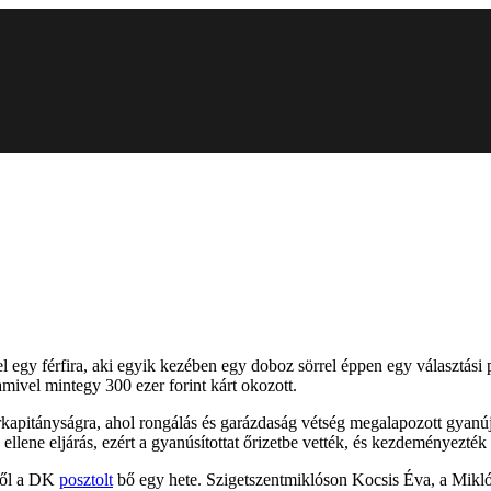
el egy férfira, aki egyik kezében egy doboz sörrel éppen egy választási 
amivel mintegy 300 ezer forint kárt okozott.
rkapitányságra, ahol rongálás és garázdaság vétség megalapozott gyanúja 
lene eljárás, ezért a gyanúsítottat őrizetbe vették, és kezdeményezték l
iről a DK
posztolt
bő egy hete. Szigetszentmiklóson Kocsis Éva, a Mik