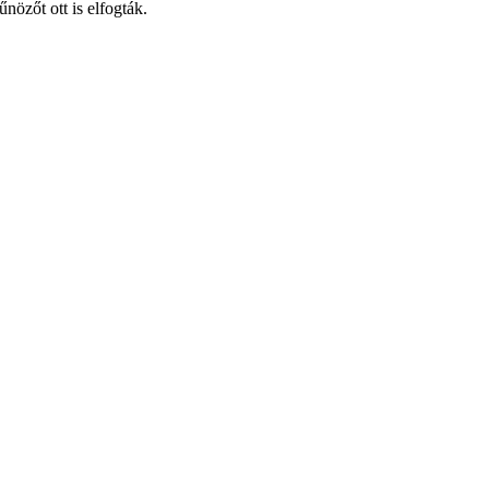
űnözőt ott is elfogták.