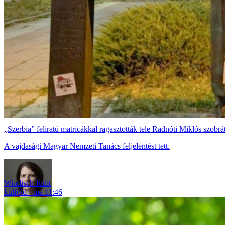
„Szerbia” feliratú matricákkal ragasztották tele Radnóti Miklós szobr
A vajdasági Magyar Nemzeti Tanács feljelentést tett.
Windisch Judit
külföld
ma 11:46