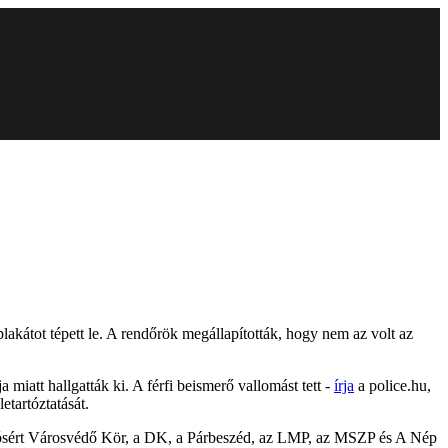
plakátot tépett le. A rendőrök megállapították, hogy nem az volt az
miatt hallgatták ki. A férfi beismerő vallomást tett -
írja
a police.hu,
etartóztatását.
lósért Városvédő Kör, a DK, a Párbeszéd, az LMP, az MSZP és A Nép