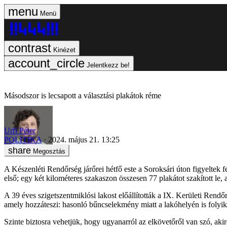
Menü
Kinézet
Jelentkezz be!
Másodszor is lecsapott a választási plakátok réme
Urfi Péter
POLITIKA
2024. május 21. 13:25
Megosztás
A Készenléti Rendőrség járőrei hétfő este a Soroksári úton figyeltek f
első; egy két kilométeres szakaszon összesen 77 plakátot szakított le, 
A 39 éves szigetszentmiklósi lakost előállították a IX. Kerületi Rendő
amely hozzáteszi: hasonló bűncselekmény miatt a lakóhelyén is folyik el
Szinte biztosra vehetjük, hogy ugyanarról az elkövetőről van szó, ak