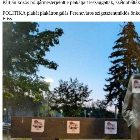
Pártján közös polgármesterjelöltje plakátjait leszaggatták, szétdobáltá
POLITIKA
plakát
plakátrongálás
Ferencváros
szigetszentmiklós
önko
Friss