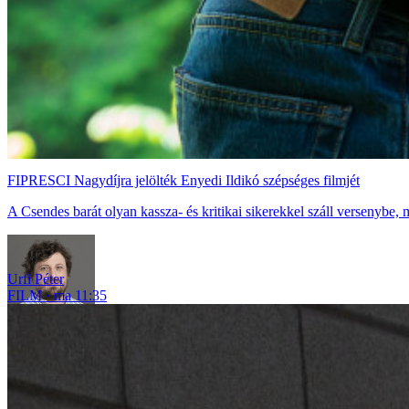
FIPRESCI Nagydíjra jelölték Enyedi Ildikó szépséges filmjét
A Csendes barát olyan kassza- és kritikai sikerekkel száll versenybe,
Urfi Péter
FILM
ma 11:35