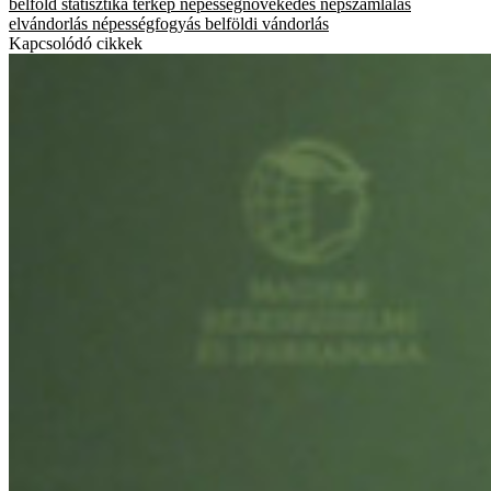
belföld
statisztika
térkép
népességnövekedés
népszámlálás
elvándorlás
népességfogyás
belföldi vándorlás
Kapcsolódó cikkek