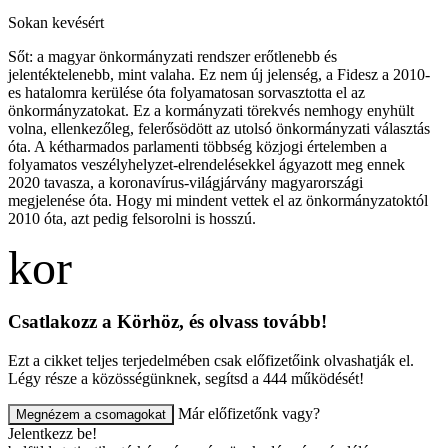
Sokan kevésért
Sőt: a magyar önkormányzati rendszer erőtlenebb és
jelentéktelenebb, mint valaha. Ez nem új jelenség, a Fidesz a 2010-
es hatalomra kerülése óta folyamatosan sorvasztotta el az
önkormányzatokat. Ez a kormányzati törekvés nemhogy enyhült
volna, ellenkezőleg, felerősödött az utolsó önkormányzati választás
óta. A kétharmados parlamenti többség közjogi értelemben a
folyamatos veszélyhelyzet-elrendelésekkel ágyazott meg ennek
2020 tavasza, a koronavírus-világjárvány magyarországi
megjelenése óta. Hogy mi mindent vettek el az önkormányzatoktól
2010 óta, azt pedig felsorolni is hosszú.
Csatlakozz a Körhöz, és olvass tovább!
Ezt a cikket teljes terjedelmében csak előfizetőink olvashatják el.
Légy része a közösségünknek, segítsd a 444 működését!
Már előfizetőnk vagy?
Megnézem a csomagokat
Jelentkezz be!