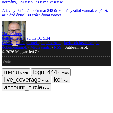
kormány, 124 település lesz a vesztese
A tavalyi 724 után idén már 848 önkormányzattól vonnak el pénzt,
az előző évinél 30 százalékkal többet.
Haász János
belföld
2024. április 16. 5:34
GYIK
Hibát jelentek
Impresszum
Javítások kezelése
Jogi
dokumentumok
Médiaajánlat
RSS
Sütibeállítások
©
2026
Magyar Jeti Zrt.
Vége
Menü
Címlap
Friss
Kör
Fiók