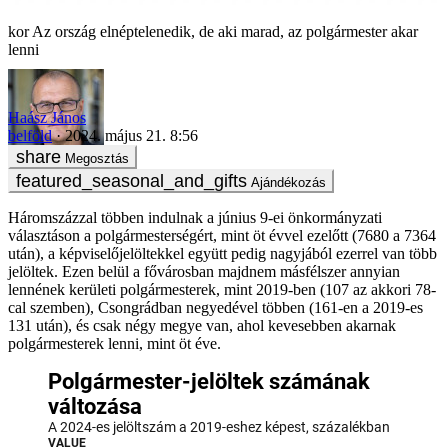
Az ország elnéptelenedik, de aki marad, az polgármester akar
lenni
Haász János
belföld
2024. május 21. 8:56
Megosztás
Ajándékozás
Háromszázzal többen indulnak a június 9-ei önkormányzati
választáson a polgármesterségért, mint öt évvel ezelőtt (7680 a 7364
után), a képviselőjelöltekkel együtt pedig nagyjából ezerrel van több
jelöltek. Ezen belül a fővárosban majdnem másfélszer annyian
lennének kerületi polgármesterek, mint 2019-ben (107 az akkori 78-
cal szemben), Csongrádban negyedével többen (161-en a 2019-es
131 után), és csak négy megye van, ahol kevesebben akarnak
polgármesterek lenni, mint öt éve.