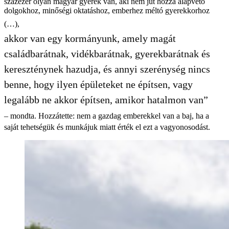
százezer olyan magyar gyerek van, aki nem jut hozzá alapvető
dolgokhoz, minőségi oktatáshoz, emberhez méltó gyerekkorhoz
(…),
akkor van egy kormányunk, amely magát
családbarátnak, vidékbarátnak, gyerekbarátnak és
kereszténynek hazudja, és annyi szerénység nincs
benne, hogy ilyen épületeket ne építsen, vagy
legalább ne akkor építsen, amikor hatalmon van”
– mondta. Hozzátette: nem a gazdag emberekkel van a baj, ha a
saját tehetségük és munkájuk miatt érték el ezt a vagyonosodást.