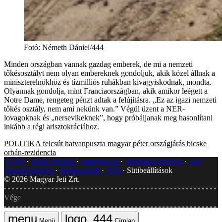
Fotó
:
Németh Dániel/444
Minden országban vannak gazdag emberek, de mi a nemzeti
tőkésosztályt nem olyan embereknek gondoljuk, akik közel állnak a
miniszterelnökhöz és tízmilliós ruhákban kivagyiskodnak, mondta.
Olyannak gondolja, mint Franciaországban, akik amikor leégett a
Notre Dame, rengeteg pénzt adtak a felújításra. „Ez az igazi nemzeti
tőkés osztály, nem ami nekünk van.” Végül üzent a NER-
lovagoknak és „nersevikeknek”, hogy próbáljanak meg hasonlítani
inkább a régi arisztokráciához.
POLITIKA
felcsút
hatvanpuszta
magyar péter
országjárás
bicske
orbán-rezidencia
GYIK
Hibát jelentek
Impresszum
Javítások kezelése
Jogi
dokumentumok
Médiaajánlat
RSS
Sütibeállítások
©
2026
Magyar Jeti Zrt.
Vége
Menü
Címlap