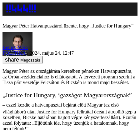
Magyar Péter Hatvanpusztáról üzente, hogy „Justice for Hungary”
Benics Márk
POLITIKA
2024. május 24. 12:47
Megosztás
Magyar Péter az országjárása keretében pénteken Hatvanpusztára,
az Orbán-rezidenciához is ellátogatott. A tervezett program szerint a
Tisza párt vezetője Felcsúton és Bicskén is mond majd beszédet.
„Justice for Hungary, igazságot Magyarországnak”
– ezzel kezdte a hatvanpusztai bejárat előtt Magyar (az első
világháború után Justice for Hungary felirattal óceánt átrepülő gép a
közelben, Bicske határában hajtott végre kényszerleszállást). Ezután
azzal folytatta: „Eljöttünk ide, hogy üzenjük a hatalomnak, hogy
nem félünk!”