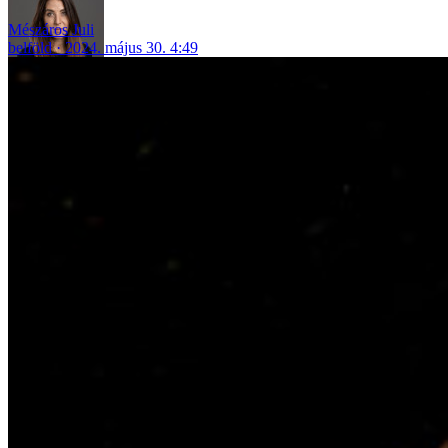
Mészáros Juli
belföld
2024. május 30. 4:49