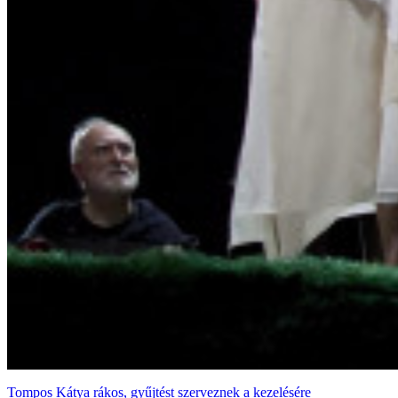
Tompos Kátya rákos, gyűjtést szerveznek a kezelésére