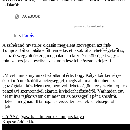
haláláról:
Forrás
A színésznő hivatalos oldalán megjelent szövegben azt írják,
Tompos Kátya halála előtt rendelkezett azokról a lehetőségekről is,
ha az összegyűlt összeg meghaladja a kezelése költségeit vagy -
mint sajnos jelen esetben - ha nem lesz lehetősége befejezni.
„Mivel mindannyiunkat váratlanul érte, hogy Kátya bár keményen
és kitartóan küzdött a betegséggel, mégis alulmaradt ebben az
igazságtalan küzdelemben, nem volt lehetőségünk egyeztetni jogi és
pénzügyi szempontból akarata kivitelezhetőségéről. Várhatóan egy
hét múlva tájékoztatunk mindenkit az összegyűlt pénz sorsáról,
illetve a megmaradt támogatás visszatérítésének lehetőségéről” –
írják.
GYÁSZ
gyász
halálhír
énekes
tompos kátya
Kapcsolódó cikkek