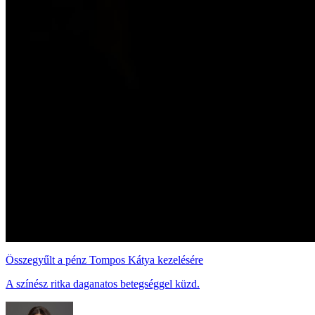
Összegyűlt a pénz Tompos Kátya kezelésére
A színész ritka daganatos betegséggel küzd.