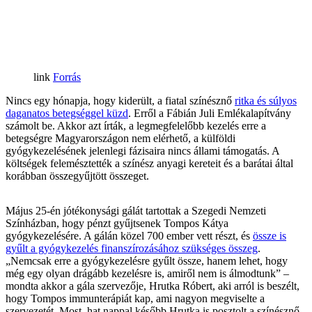
Forrás
Nincs egy hónapja, hogy kiderült, a fiatal színésznő
ritka és súlyos
daganatos betegséggel küzd
. Erről a Fábián Juli Emlékalapítvány
számolt be. Akkor azt írták, a legmegfelelőbb kezelés erre a
betegségre Magyarországon nem elérhető, a külföldi
gyógykezelésének jelenlegi fázisaira nincs állami támogatás. A
költségek felemésztették a színész anyagi kereteit és a barátai által
korábban összegyűjtött összeget.
Május 25-én jótékonysági gálát tartottak a Szegedi Nemzeti
Színházban, hogy pénzt gyűjtsenek Tompos Kátya
gyógykezelésére. A gálán közel 700 ember vett részt, és
össze is
gyűlt a gyógykezelés finanszírozásához szükséges összeg
.
„Nemcsak erre a gyógykezelésre gyűlt össze, hanem lehet, hogy
még egy olyan drágább kezelésre is, amiről nem is álmodtunk” –
mondta akkor a gála szervezője, Hrutka Róbert, aki arról is beszélt,
hogy Tompos immunterápiát kap, ami nagyon megviselte a
szervezetét. Most, hat nappal később Hrutka is posztolt a színésznő