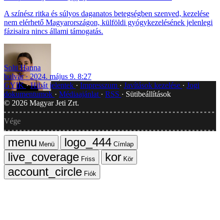
A színész ritka és súlyos daganatos betegségben szenved, kezelése
nem elérhető Magyarországon, külföldi gyógykezelésének jelenlegi
fázisaira nincs állami támogatás.
Solti Hanna
bulvár
2024. május 9. 8:27
GYIK
Hibát jelentek
Impresszum
Javítások kezelése
Jogi
dokumentumok
Médiaajánlat
RSS
Sütibeállítások
©
2026
Magyar Jeti Zrt.
Vége
Menü
Címlap
Friss
Kör
Fiók