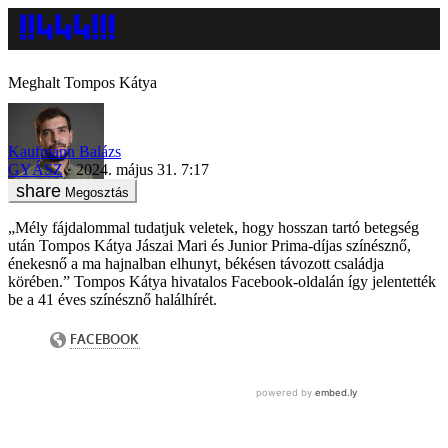
Meghalt Tompos Kátya
Kaufmann Balázs
GYÁSZ
2024. május 31. 7:17
Megosztás
„Mély fájdalommal tudatjuk veletek, hogy hosszan tartó betegség
után Tompos Kátya Jászai Mari és Junior Prima-díjas színésznő,
énekesnő a ma hajnalban elhunyt, békésen távozott családja
körében.” Tompos Kátya hivatalos Facebook-oldalán így jelentették
be a 41 éves színésznő halálhírét.