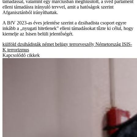
támadással, valamint egy márciusban meghiúsított, a svéd parlament
elleni támadásra irányuló tervvel, amit a hatóságok szerint
Afganisztánból irányíthattak.
A BfV 2023-as éves jelentése szerint a dzsihadista csoport egyre
inkább a „nyugati hitetlenek” elleni támadásokat tűzte ki célul, hogy
kiemelje az Isisen belüli jelentőségét.
külföld
dzsihádisták
német belügy
terrorveszély
Németország
ISIS-
K
terrorizmus
Kapcsolódó cikkek