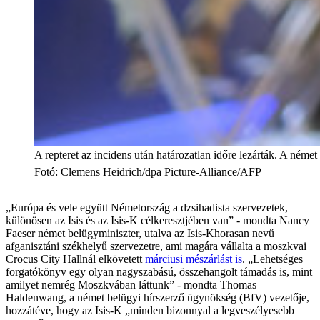
A repteret az incidens után határozatlan időre lezárták. A német 
Fotó
:
Clemens Heidrich/dpa Picture-Alliance/AFP
„Európa és vele együtt Németország a dzsihadista szervezetek,
különösen az Isis és az Isis-K célkeresztjében van” - mondta Nancy
Faeser német belügyminiszter, utalva az Isis-Khorasan nevű
afganisztáni székhelyű szervezetre, ami magára vállalta a moszkvai
Crocus City Hallnál elkövetett
márciusi mészárlást is
. „Lehetséges
forgatókönyv egy olyan nagyszabású, összehangolt támadás is, mint
amilyet nemrég Moszkvában láttunk” - mondta Thomas
Haldenwang, a német belügyi hírszerző ügynökség (BfV) vezetője,
hozzátéve, hogy az Isis-K „minden bizonnyal a legveszélyesebb