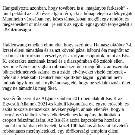
Hangsúlyozta azonban, hogy továbbra is a „magányos farkasok” -
mint például az a 25 éves afgán férfi, aki a hónap elején a délnyugati
Mannheim városában egy késes támadásban megölt egy rendőrt és
megsebesített öt másikat - jelentik az egyik legnagyobb fenyegetést a
közbiztonságra.
Haldenwang emellett elmondta, hogy szerinte a Hamász október 7-i,
Izrael elleni támadása és az azt követő gázai háború óta megnőtt az
iszlamista terrorizmus veszélye, és az olyan csoportok, mint az Isis-
K, erőszakra uszítanak Izrael és a diaszpórában élő zsidók ellen.
Szerinte Németországban robbanásszerűen megnőtt az antiszemita
bűncselekmények száma, és a zsidó jelvényeket viselő emberek -
például a Makkabi Deutschland sportklub tagjai - gyakran nem
tudnak úgy kimenni a nyilvánosság elé, hogy ne szidalmaznák őket
vagy ne támadnák meg őket.
Szakértők szerint az Afganisztánban 2015-ben alakult Isis-K az
Egyesült Államok 2021-es kabuli kivonulása óta egyre erősebb, és
azóta fokozta nemzetközi tevékenységét, annak ellenére, hogy a
kormányzó tálibok véres felkelésellenes kampányt indítottak a
csoport felszámolására. Az Isis-K-t azóta kapcsolatba hozták a
januárban Iránban elkövetett, közel 100 halálos áldozatot követelő
robbantásos merényletekkel, egy törökországi templom elleni