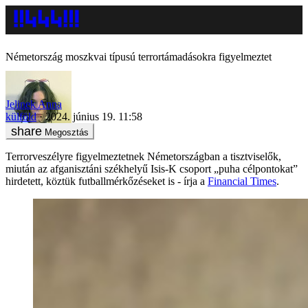
Németország moszkvai típusú terrortámadásokra figyelmeztet
Jelinek Anna
külföld
2024. június 19. 11:58
Megosztás
Terrorveszélyre figyelmeztetnek Németországban a tisztviselők,
miután az afganisztáni székhelyű Isis-K csoport „puha célpontokat”
hirdetett, köztük futballmérkőzéseket is - írja a
Financial Times
.