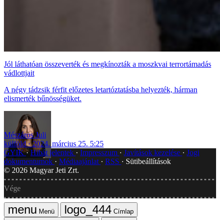
Jól láthatóan összeverték és megkínozták a moszkvai terrortámadás
vádlottjait
A négy tádzsik férfit előzetes letartóztatásba helyezték, hárman
elismerték bűnösségüket.
Mészáros Juli
külföld
2024. március 25. 5:25
GYIK
Hibát jelentek
Impresszum
Javítások kezelése
Jogi
dokumentumok
Médiaajánlat
RSS
Sütibeállítások
©
2026
Magyar Jeti Zrt.
Vége
Menü
Címlap