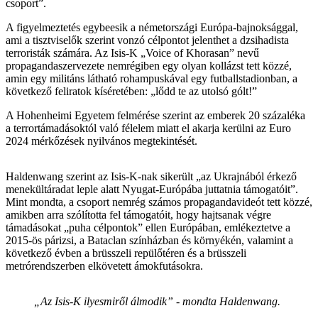
csoport”.
A figyelmeztetés egybeesik a németországi Európa-bajnoksággal,
ami a tisztviselők szerint vonzó célpontot jelenthet a dzsihadista
terroristák számára. Az Isis-K „Voice of Khorasan” nevű
propagandaszervezete nemrégiben egy olyan kollázst tett közzé,
amin egy militáns látható rohampuskával egy futballstadionban, a
következő feliratok kíséretében: „lődd te az utolsó gólt!”
A Hohenheimi Egyetem felmérése szerint az emberek 20 százaléka
a terrortámadásoktól való félelem miatt el akarja kerülni az Euro
2024 mérkőzések nyilvános megtekintését.
Haldenwang szerint az Isis-K-nak sikerült „az Ukrajnából érkező
menekültáradat leple alatt Nyugat-Európába juttatnia támogatóit”.
Mint mondta, a csoport nemrég számos propagandavideót tett közzé,
amikben arra szólította fel támogatóit, hogy hajtsanak végre
támadásokat „puha célpontok” ellen Európában, emlékeztetve a
2015-ös párizsi, a Bataclan színházban és környékén, valamint a
következő évben a brüsszeli repülőtéren és a brüsszeli
metrórendszerben elkövetett ámokfutásokra.
„Az Isis-K ilyesmiről álmodik” - mondta Haldenwang.