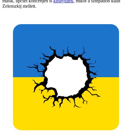
másik, lipcsei koncertjén is
kifütyülték
, mikor a színpadon kiállt
Zelenszkij mellett.