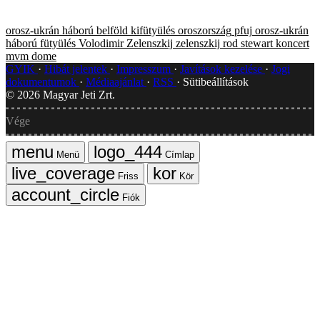
orosz-ukrán háború
belföld
kifütyülés
oroszország
pfuj
orosz-ukrán
háború
fütyülés
Volodimir Zelenszkij
zelenszkij
rod stewart
koncert
mvm dome
GYIK
Hibát jelentek
Impresszum
Javítások kezelése
Jogi
dokumentumok
Médiaajánlat
RSS
Sütibeállítások
©
2026
Magyar Jeti Zrt.
Vége
Menü
Címlap
Friss
Kör
Fiók