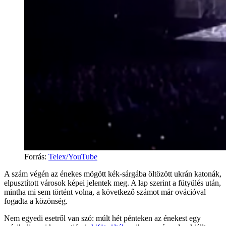
Forrás
:
Telex/YouTube
A szám végén az énekes mögött kék-sárgába öltözött ukrán katonák,
elpusztított városok képei jelentek meg. A lap szerint a fütyülés után,
mintha mi sem történt volna, a következő számot már ovációval
fogadta a közönség.
Nem egyedi esetről van szó: múlt hét pénteken az énekest egy