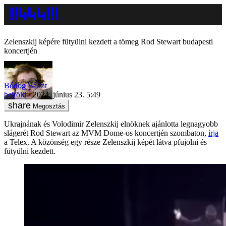
Zelenszkij képére fütyülni kezdett a tömeg Rod Stewart budapesti
koncertjén
Bódog Bálint
belföld
2024. június 23. 5:49
Megosztás
Ukrajnának és Volodimir Zelenszkij elnöknek ajánlotta legnagyobb
slágerét Rod Stewart az MVM Dome-os koncertjén szombaton,
írja
a Telex. A közönség egy része Zelenszkij képét látva pfujolni és
fütyülni kezdett.