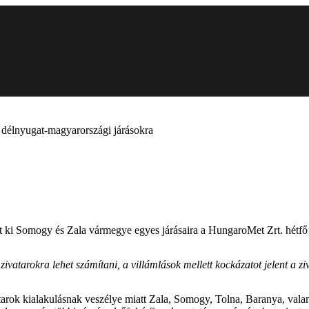
s délnyugat-magyarországi járásokra
 ki Somogy és Zala vármegye egyes járásaira a HungaroMet Zrt. hétfő dé
vatarokra lehet számítani, a villámlások mellett kockázatot jelent a ziva
atarok kialakulásnak veszélye miatt Zala, Somogy, Tolna, Baranya, v