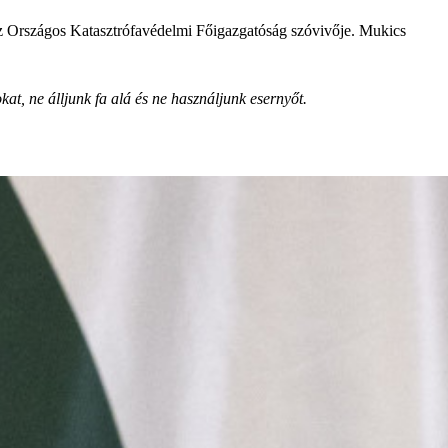
 az Országos Katasztrófavédelmi Főigazgatóság szóvivője. Mukics
kat, ne álljunk fa alá és ne használjunk esernyőt.