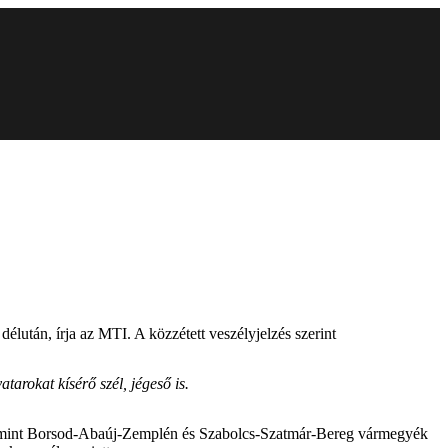
lután, írja az MTI. A közzétett veszélyjelzés szerint
tarokat kísérő szél, jégeső is.
alamint Borsod-Abaúj-Zemplén és Szabolcs-Szatmár-Bereg vármegyék