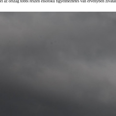
 az ország többi részén elsőfokú figyelmeztetés van érvényben zivatar