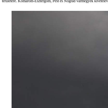
területére. Komárom-Esztergom, Pest és Nógrád vármegyék kivételével