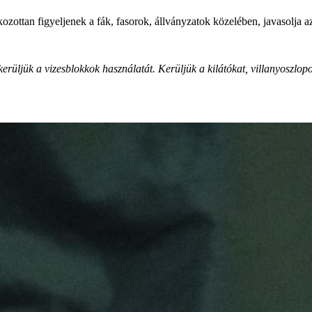
ozottan figyeljenek a fák, fasorok, állványzatok közelében, javasolja
kerüljük a vizesblokkok használatát. Kerüljük a kilátókat, villanyoszlopo