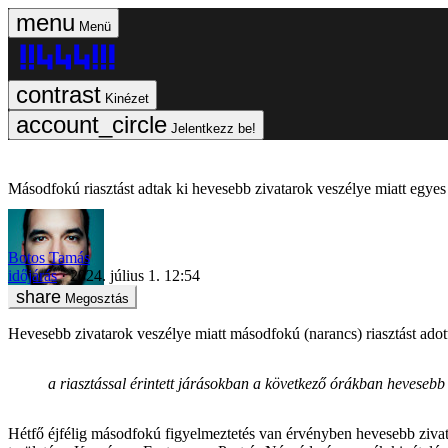
Menü
Kinézet
Jelentkezz be!
Másodfokú riasztást adtak ki hevesebb zivatarok veszélye miatt egye
Botos Tamás
időjárás
2024. július 1. 12:54
Megosztás
Hevesebb zivatarok veszélye miatt másodfokú (narancs) riasztást adott
a riasztással érintett járásokban a következő órákban hevesebb zi
Hétfő éjfélig másodfokú figyelmeztetés van érvényben hevesebb ziv