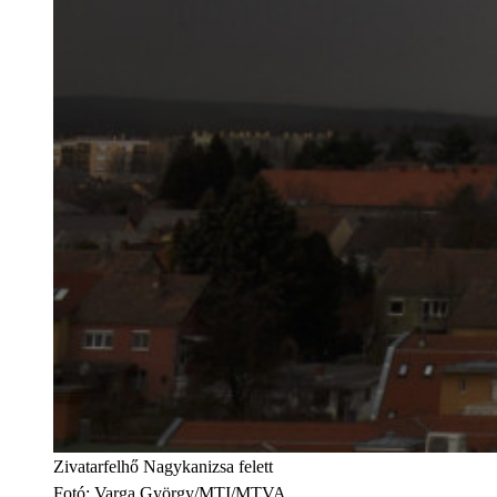
Zivatarfelhő Nagykanizsa felett
Fotó
:
Varga György/MTI/MTVA