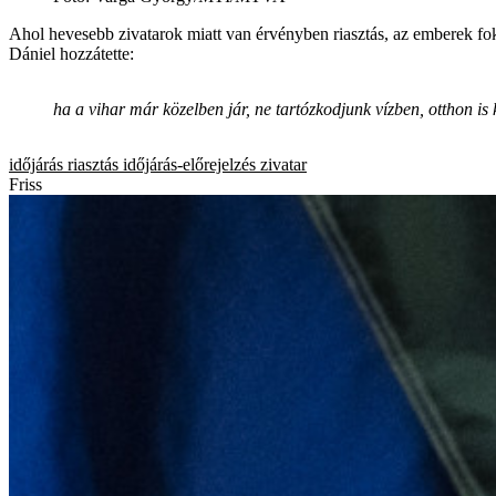
Ahol hevesebb zivatarok miatt van érvényben riasztás, az emberek fok
Dániel hozzátette:
ha a vihar már közelben jár, ne tartózkodjunk vízben, otthon is 
időjárás
riasztás
időjárás-előrejelzés
zivatar
Friss