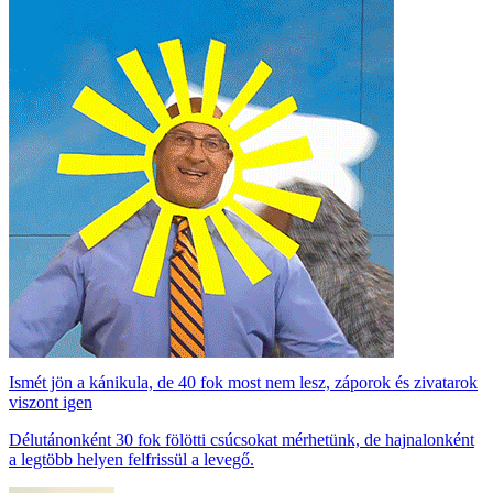
Ismét jön a kánikula, de 40 fok most nem lesz, záporok és zivatarok
viszont igen
Délutánonként 30 fok fölötti csúcsokat mérhetünk, de hajnalonként
a legtöbb helyen felfrissül a levegő.