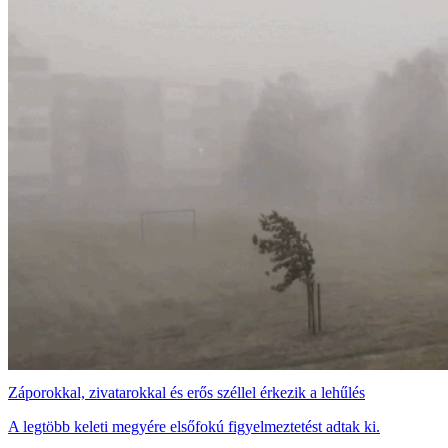
Záporokkal, zivatarokkal és erős széllel érkezik a lehűlés
A legtöbb keleti megyére elsőfokú figyelmeztetést adtak ki.