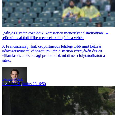
„Súlyos zivatar közeledik, keressenek menedéket a stadionban” –
először szakított félbe meccset az időjárás a vébén
A Franciaország–Irak csoportmeccs félideje több mint kétórás
kényszerszünetté változott, miután a stadion környékén észlelt
villámlás és a biztonsági protokollok miatt nem folytatódhatott a
játék.
Benics Márk
foci
2026. június 23. 6:50