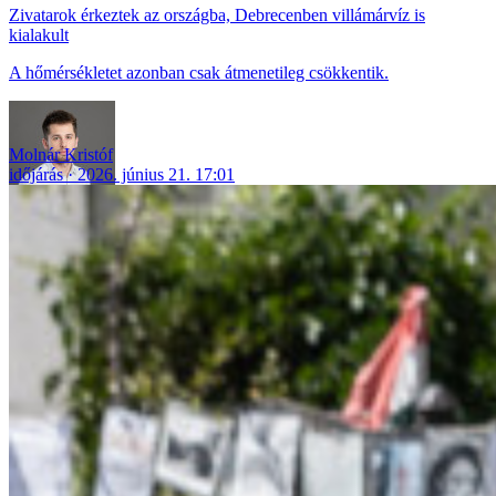
Zivatarok érkeztek az országba, Debrecenben villámárvíz is
kialakult
A hőmérsékletet azonban csak átmenetileg csökkentik.
Molnár Kristóf
időjárás
2026. június 21. 17:01