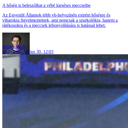
A hőség is beleszólhat a vébé kieséses meccseibe
Az Egyesült Államok több vb-helyszínén extrém hőségre és
viharokra figyelmeztetnek, ami nemcsak a szurkolókra, hanem a
játékosokra és a meccsek lebonyolítására is hatással lehet.
Benics Márk
foci
2026. június 30. 12:03