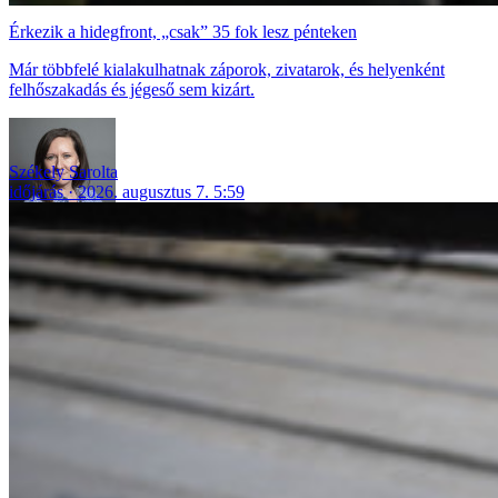
Érkezik a hidegfront, „csak” 35 fok lesz pénteken
Már többfelé kialakulhatnak záporok, zivatarok, és helyenként
felhőszakadás és jégeső sem kizárt.
Székely Sarolta
időjárás
2026. augusztus 7. 5:59