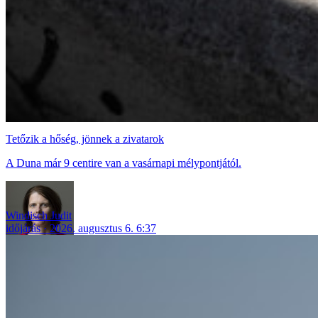
Tetőzik a hőség, jönnek a zivatarok
A Duna már 9 centire van a vasárnapi mélypontjától.
Windisch Judit
időjárás
2026. augusztus 6. 6:37