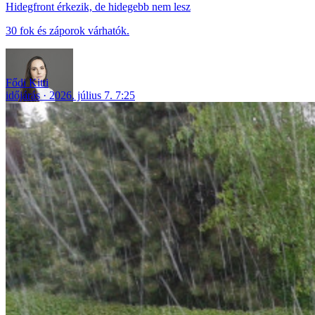
Hidegfront érkezik, de hidegebb nem lesz
30 fok és záporok várhatók.
Fődi Kitti
időjárás
2026. július 7. 7:25