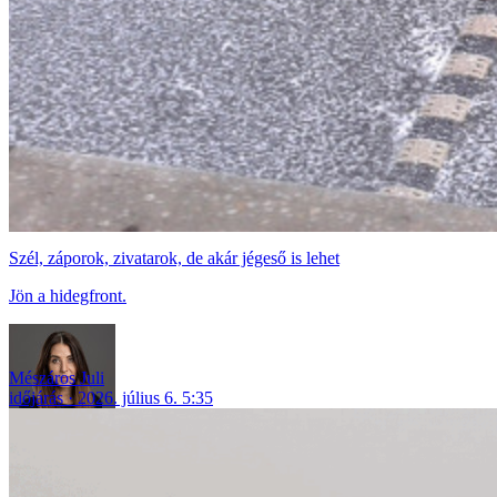
Szél, záporok, zivatarok, de akár jégeső is lehet
Jön a hidegfront.
Mészáros Juli
időjárás
2026. július 6. 5:35