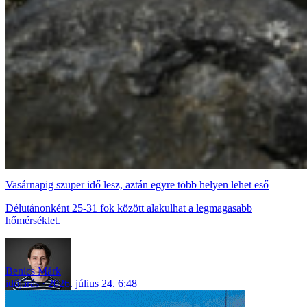
Vasárnapig szuper idő lesz, aztán egyre több helyen lehet eső
Délutánonként 25-31 fok között alakulhat a legmagasabb
hőmérséklet.
Benics Márk
időjárás
2026. július 24. 6:48