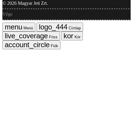
©
2026
Magyar Jeti Zrt.
Vége
Menü
Címlap
Friss
Kör
Fiók