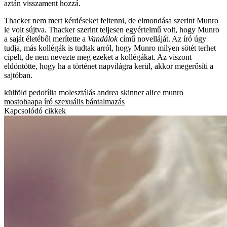
aztán visszament hozzá.
Thacker nem mert kérdéseket feltenni, de elmondása szerint Munro
le volt sújtva. Thacker szerint teljesen egyértelmű volt, hogy Munro
a saját életéből merítette a
Vandálok
című novelláját. Az író úgy
tudja, más kollégák is tudtak arról, hogy Munro milyen sötét terhet
cipelt, de nem nevezte meg ezeket a kollégákat. Az viszont
eldöntötte, hogy ha a történet napvilágra kerül, akkor megerősíti a
sajtóban.
külföld
pedofília
molesztálás
andrea skinner
alice munro
mostohaapa
író
szexuális bántalmazás
Kapcsolódó cikkek