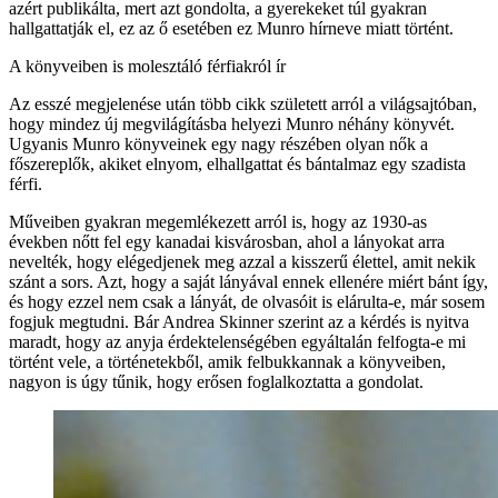
azért publikálta, mert azt gondolta, a gyerekeket túl gyakran
hallgattatják el, ez az ő esetében ez Munro hírneve miatt történt.
A könyveiben is molesztáló férfiakról ír
Az esszé megjelenése után több cikk született arról a világsajtóban,
hogy mindez új megvilágításba helyezi Munro néhány könyvét.
Ugyanis Munro könyveinek egy nagy részében olyan nők a
főszereplők, akiket elnyom, elhallgattat és bántalmaz egy szadista
férfi.
Műveiben gyakran megemlékezett arról is, hogy az 1930-as
években nőtt fel egy kanadai kisvárosban, ahol a lányokat arra
nevelték, hogy elégedjenek meg azzal a kisszerű élettel, amit nekik
szánt a sors. Azt, hogy a saját lányával ennek ellenére miért bánt így,
és hogy ezzel nem csak a lányát, de olvasóit is elárulta-e, már sosem
fogjuk megtudni. Bár Andrea Skinner szerint az a kérdés is nyitva
maradt, hogy az anyja érdektelenségében egyáltalán felfogta-e mi
történt vele, a történetekből, amik felbukkannak a könyveiben,
nagyon is úgy tűnik, hogy erősen foglalkoztatta a gondolat.