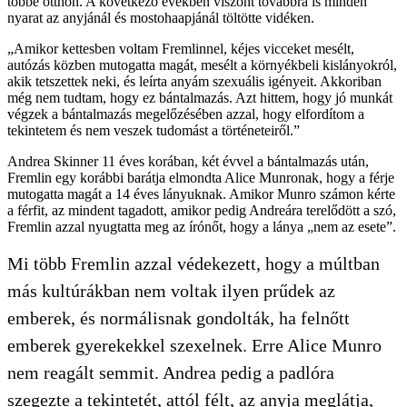
többé otthon. A következő években viszont továbbra is minden
nyarat az anyjánál és mostohaapjánál töltötte vidéken.
„Amikor kettesben voltam Fremlinnel, kéjes vicceket mesélt,
autózás közben mutogatta magát, mesélt a környékbeli kislányokról,
akik tetszettek neki, és leírta anyám szexuális igényeit. Akkoriban
még nem tudtam, hogy ez bántalmazás. Azt hittem, hogy jó munkát
végzek a bántalmazás megelőzésében azzal, hogy elfordítom a
tekintetem és nem veszek tudomást a történeteiről.”
Andrea Skinner 11 éves korában, két évvel a bántalmazás után,
Fremlin egy korábbi barátja elmondta Alice Munronak, hogy a férje
mutogatta magát a 14 éves lányuknak. Amikor Munro számon kérte
a férfit, az mindent tagadott, amikor pedig Andreára terelődött a szó,
Fremlin azzal nyugtatta meg az írónőt, hogy a lánya „nem az esete”.
Mi több Fremlin azzal védekezett, hogy a múltban
más kultúrákban nem voltak ilyen prűdek az
emberek, és normálisnak gondolták, ha felnőtt
emberek gyerekekkel szexelnek. Erre Alice Munro
nem reagált semmit. Andrea pedig a padlóra
szegezte a tekintetét, attól félt, az anyja meglátja,