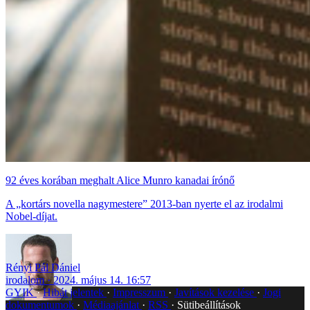
92 éves korában meghalt Alice Munro kanadai írónő
A „kortárs novella nagymestere” 2013-ban nyerte el az irodalmi
Nobel-díjat.
Rényi Pál Dániel
irodalom
2024. május 14. 16:57
GYIK
Hibát jelentek
Impresszum
Javítások kezelése
Jogi
dokumentumok
Médiaajánlat
RSS
Sütibeállítások