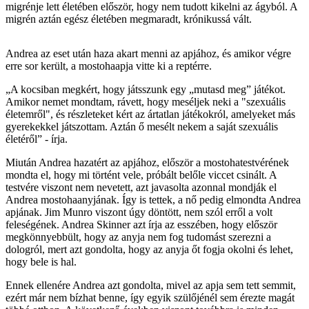
migrénje lett életében először, hogy nem tudott kikelni az ágyból. A
migrén aztán egész életében megmaradt, krónikussá vált.
Andrea az eset után haza akart menni az apjához, és amikor végre
erre sor került, a mostohaapja vitte ki a reptérre.
„A kocsiban megkért, hogy játsszunk egy „mutasd meg” játékot.
Amikor nemet mondtam, rávett, hogy meséljek neki a "szexuális
életemről", és részleteket kért az ártatlan játékokról, amelyeket más
gyerekekkel játszottam. Aztán ő mesélt nekem a saját szexuális
életéről” - írja.
Miután Andrea hazatért az apjához, először a mostohatestvérének
mondta el, hogy mi történt vele, próbált belőle viccet csinált. A
testvére viszont nem nevetett, azt javasolta azonnal mondják el
Andrea mostohaanyjának. Így is tettek, a nő pedig elmondta Andrea
apjának. Jim Munro viszont úgy döntött, nem szól erről a volt
feleségének. Andrea Skinner azt írja az esszében, hogy először
megkönnyebbült, hogy az anyja nem fog tudomást szerezni a
dologról, mert azt gondolta, hogy az anyja őt fogja okolni és lehet,
hogy bele is hal.
Ennek ellenére Andrea azt gondolta, mivel az apja sem tett semmit,
ezért már nem bízhat benne, így egyik szülőjénél sem érezte magát