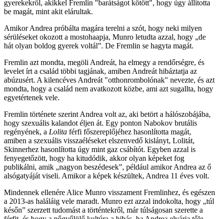
gyerekekről, akikkel Fremlin "barátságot kötött", hogy úgy állította
be magát, mint akit elárultak.
Amikor Andrea próbálta magára terelni a szót, hogy neki milyen
sérüléseket okozott a mostohaapja, Munro letudta azzal, hogy „de
hát olyan boldog gyerek voltál”. De Fremlin se hagyta magát.
Fremlin azt mondta, megöli Andreát, ha elmegy a rendőrségre, és
levelet írt a család többi tagjának, amiben Andreát hibáztatja az
abúzusért. A kilencéves Andreát "otthonrombolónak" nevezte, és azt
mondta, hogy a család nem avatkozott közbe, ami azt sugallta, hogy
egyetértenek vele.
Fremlin története szerint Andrea volt az, aki betört a hálószobájába,
hogy szexuális kalandot éljen át. Egy ponton Nabokov brutális
regényének, a
Lolita
férfi főszereplőjéhez hasonlította magát,
amiben a szexuális visszaéléseket elszenvedő kislányt, Lolitát,
Skinnerhez hasonlította úgy mint gaz csábítót. Egyben azzal is
fenyegetőzött, hogy ha kitudódik, akkor olyan képeket fog
publikálni, amik „nagyon beszédesek”, például amikor Andrea az ő
alsógatyáját viseli. Amikor a képek készültek, Andrea 11 éves volt.
Mindennek ellenére Alice Munro visszament Fremlinhez, és egészen
a 2013-as haláláig vele maradt. Munro ezt azzal indokolta, hogy „túl
későn” szerzett tudomást a történtekről, már túlságosan szerette a
férfit, és hogy a nőgyűlölő kultúra a hibás, ha Andrea elvárja tőle,