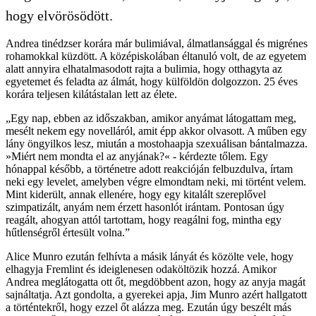
hogy elvörösödött.
Andrea tinédzser korára már bulimiával, álmatlansággal és migrénes
rohamokkal küzdött. A középiskolában éltanuló volt, de az egyetem
alatt annyira elhatalmasodott rajta a bulimia, hogy otthagyta az
egyetemet és feladta az álmát, hogy külföldön dolgozzon. 25 éves
korára teljesen kilátástalan lett az élete.
„Egy nap, ebben az időszakban, amikor anyámat látogattam meg,
mesélt nekem egy novelláról, amit épp akkor olvasott. A műben egy
lány öngyilkos lesz, miután a mostohaapja szexuálisan bántalmazza.
»Miért nem mondta el az anyjának?« - kérdezte tőlem. Egy
hónappal később, a történetre adott reakcióján felbuzdulva, írtam
neki egy levelet, amelyben végre elmondtam neki, mi történt velem.
Mint kiderült, annak ellenére, hogy egy kitalált szereplővel
szimpatizált, anyám nem érzett hasonlót irántam. Pontosan úgy
reagált, ahogyan attól tartottam, hogy reagálni fog, mintha egy
hűtlenségről értesült volna.”
Alice Munro ezután felhívta a másik lányát és közölte vele, hogy
elhagyja Fremlint és ideiglenesen odaköltözik hozzá. Amikor
Andrea meglátogatta ott őt, megdöbbent azon, hogy az anyja magát
sajnáltatja. Azt gondolta, a gyerekei apja, Jim Munro azért hallgatott
a történtekről, hogy ezzel őt alázza meg. Ezután úgy beszélt más