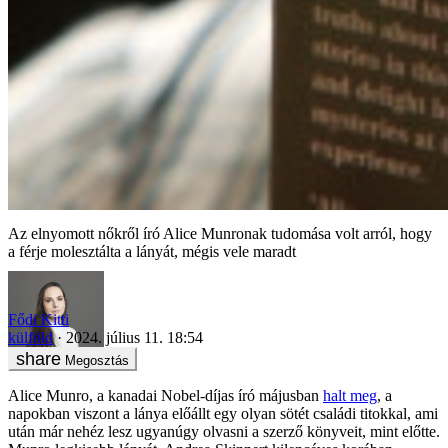
Az elnyomott nőkről író Alice Munronak tudomása volt arról, hogy
a férje molesztálta a lányát, mégis vele maradt
Fődi Kitti
külföld
2024. július 11. 18:54
Megosztás
Alice Munro, a kanadai Nobel-díjas író májusban
halt meg
, a
napokban viszont a lánya előállt egy olyan sötét családi titokkal, ami
után már nehéz lesz ugyanúgy olvasni a szerző könyveit, mint előtte.