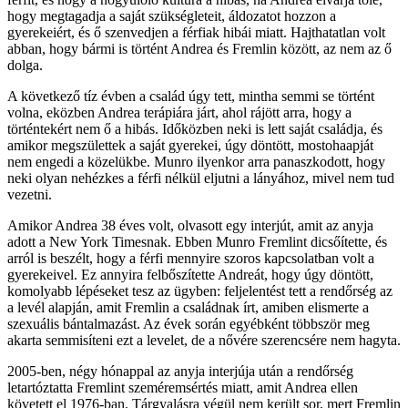
hogy megtagadja a saját szükségleteit, áldozatot hozzon a
gyerekeiért, és ő szenvedjen a férfiak hibái miatt. Hajthatatlan volt
abban, hogy bármi is történt Andrea és Fremlin között, az nem az ő
dolga.
A következő tíz évben a család úgy tett, mintha semmi se történt
volna, eközben Andrea terápiára járt, ahol rájött arra, hogy a
történtekért nem ő a hibás. Időközben neki is lett saját családja, és
amikor megszülettek a saját gyerekei, úgy döntött, mostohaapját
nem engedi a közelükbe. Munro ilyenkor arra panaszkodott, hogy
neki olyan nehézkes a férfi nélkül eljutni a lányához, mivel nem tud
vezetni.
Amikor Andrea 38 éves volt, olvasott egy interjút, amit az anyja
adott a New York Timesnak. Ebben Munro Fremlint dicsőítette, és
arról is beszélt, hogy a férfi mennyire szoros kapcsolatban volt a
gyerekeivel. Ez annyira felbőszítette Andreát, hogy úgy döntött,
komolyabb lépéseket tesz az ügyben: feljelentést tett a rendőrség az
a levél alapján, amit Fremlin a családnak írt, amiben elismerte a
szexuális bántalmazást. Az évek során egyébként többször meg
akarta semmisíteni ezt a levelet, de a nővére szerencsére nem hagyta.
2005-ben, négy hónappal az anyja interjúja után a rendőrség
letartóztatta Fremlint szeméremsértés miatt, amit Andrea ellen
követett el 1976-ban. Tárgyalásra végül nem került sor, mert Fremlin