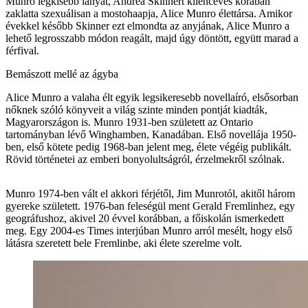
Munro legkisebb lányát, Andrea Skinnert kilencéves korában
zaklatta szexuálisan a mostohaapja, Alice Munro élettársa. Amikor
évekkel később Skinner ezt elmondta az anyjának, Alice Munro a
lehető legrosszabb módon reagált, majd úgy döntött, együtt marad a
férfival.
Bemászott mellé az ágyba
Alice Munro a valaha élt egyik legsikeresebb novellaíró, elsősorban
nőknek szóló könyveit a világ szinte minden pontját kiadták,
Magyarországon is. Munro 1931-ben született az Ontario
tartományban lévő Winghamben, Kanadában. Első novellája 1950-
ben, első kötete pedig 1968-ban jelent meg, élete végéig publikált.
Rövid történetei az emberi bonyolultságról, érzelmekről szólnak.
Munro 1974-ben vált el akkori férjétől, Jim Munrotól, akitől három
gyereke született. 1976-ban feleségül ment Gerald Fremlinhez, egy
geográfushoz, akivel 20 évvel korábban, a főiskolán ismerkedett
meg. Egy 2004-es Times interjúban Munro arról mesélt, hogy első
látásra szeretett bele Fremlinbe, aki élete szerelme volt.