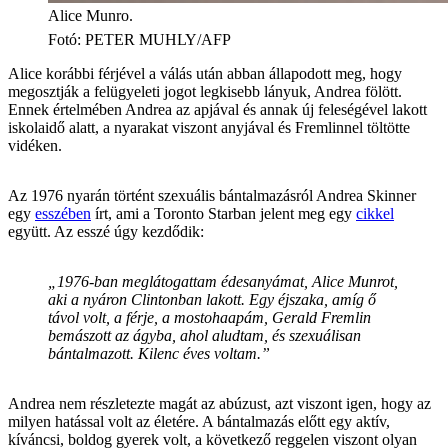
Alice Munro.
Fotó
:
PETER MUHLY/AFP
Alice korábbi férjével a válás után abban állapodott meg, hogy
megosztják a felügyeleti jogot legkisebb lányuk, Andrea fölött.
Ennek értelmében Andrea az apjával és annak új feleségével lakott
iskolaidő alatt, a nyarakat viszont anyjával és Fremlinnel töltötte
vidéken.
Az 1976 nyarán történt szexuális bántalmazásról Andrea Skinner
egy
esszében
írt, ami a Toronto Starban jelent meg egy
cikkel
együtt. Az esszé úgy kezdődik:
„1976-ban meglátogattam édesanyámat, Alice Munrot,
aki a nyáron Clintonban lakott. Egy éjszaka, amíg ő
távol volt, a férje, a mostohaapám, Gerald Fremlin
bemászott az ágyba, ahol aludtam, és szexuálisan
bántalmazott. Kilenc éves voltam.”
Andrea nem részletezte magát az abúzust, azt viszont igen, hogy az
milyen hatással volt az életére. A bántalmazás előtt egy aktív,
kíváncsi, boldog gyerek volt, a következő reggelen viszont olyan