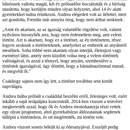
bűnösnek vallotta magát, két év próbaidőre bocsátották és a bíróság
utasította, hogy kerüljön minden olyan helyzetet, ahol 14 év alatti
gyerekekkel tudna érintkezni. Andrea elégedett volt az ítélettel, mert
azt gondolta, Fremlin már annyira öreg, hogy nem árthat senkinek.
„Amit én akartam, az az igazság valamiféle rögzítése volt, valami
nyilvános bizonyíték arra, hogy nem érdemeltem meg, ami velem
történt. Azt is akartam, hogy ez a történet, az én történetem, része
legyen azoknak a történeteknek, amelyeket az emberek az anyámról
mesélnek. Soha többé nem akartam olyan interjút, életrajzot vagy
eseményt látni, amely nem küzdött volna meg a velem történtek
valóságával, és azzal a ténnyel, hogy anyám, szembesülve a
történtek igazságával, úgy döntött, hogy a bántalmazómmal marad,
és megvédi őt.”
Csakhogy sajnos nem így lett, a történet továbbra sem került
napvilágra.
Andrea hiába próbált a családdal beszélni erről, felesleges volt, ezért
inkább a saját terápiájára koncentrált. 2014-ben viszont a testvérei
megkeresték azzal, hogy ők és Andrea mostohaanyja részt vettek
egy olyan programon, ahol gyerekabúzus áldozatainak segítenek
túllépni a történteken, és ott megértették, mi történt vele.
Andrea viszont sosem békült ki az édesanyjával. Esszéjét pedig