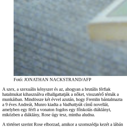
Fotó
:
JONATHAN NACKSTRAND/AFP
A szex, a szexuális kényszer és az, ahogyan a brutális férfiak
hatalmukat kihasználva elhallgattatják a nőket, visszatérő témák a
munkáiban. Mindössze két évvel azután, hogy Fremlin bántalmazta
a 9 éves Andreát, Munro kiadta a
Vadhattyúk
című novellát,
amelyben egy férfi a vonaton fogdos egy főiskolás diáklányt,
miközben a diáklány, Rose úgy tesz, mintha aludna.
A történet szerint Rose elborzad, amikor a szomszédja kezét a lábán