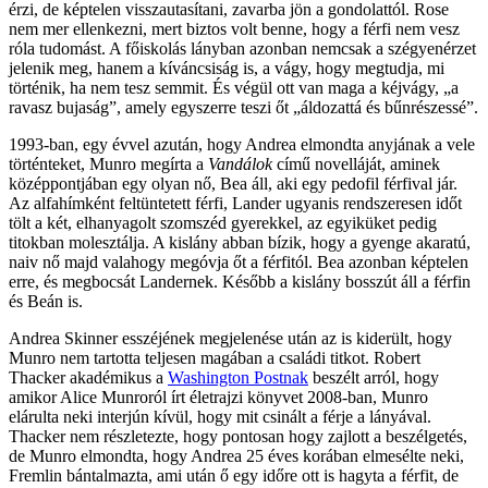
érzi, de képtelen visszautasítani, zavarba jön a gondolattól. Rose
nem mer ellenkezni, mert biztos volt benne, hogy a férfi nem vesz
róla tudomást. A főiskolás lányban azonban nemcsak a szégyenérzet
jelenik meg, hanem a kíváncsiság is, a vágy, hogy megtudja, mi
történik, ha nem tesz semmit. És végül ott van maga a kéjvágy, „a
ravasz bujaság”, amely egyszerre teszi őt „áldozattá és bűnrészessé”.
1993-ban, egy évvel azután, hogy Andrea elmondta anyjának a vele
történteket, Munro megírta a
Vandálok
című novelláját, aminek
középpontjában egy olyan nő, Bea áll, aki egy pedofil férfival jár.
Az alfahímként feltüntetett férfi, Lander ugyanis rendszeresen időt
tölt a két, elhanyagolt szomszéd gyerekkel, az egyiküket pedig
titokban molesztálja. A kislány abban bízik, hogy a gyenge akaratú,
naiv nő majd valahogy megóvja őt a férfitól. Bea azonban képtelen
erre, és megbocsát Landernek. Később a kislány bosszút áll a férfin
és Beán is.
Andrea Skinner esszéjének megjelenése után az is kiderült, hogy
Munro nem tartotta teljesen magában a családi titkot. Robert
Thacker akadémikus a
Washington Postnak
beszélt arról, hogy
amikor Alice Munroról írt életrajzi könyvet 2008-ban, Munro
elárulta neki interjún kívül, hogy mit csinált a férje a lányával.
Thacker nem részletezte, hogy pontosan hogy zajlott a beszélgetés,
de Munro elmondta, hogy Andrea 25 éves korában elmesélte neki,
Fremlin bántalmazta, ami után ő egy időre ott is hagyta a férfit, de