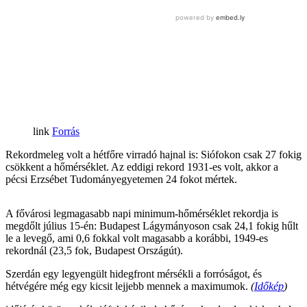
Forrás
Rekordmeleg volt a hétfőre virradó hajnal is: Siófokon csak 27 fokig
csökkent a hőmérséklet. Az eddigi rekord 1931-es volt, akkor a
pécsi Erzsébet Tudományegyetemen 24 fokot mértek.
A fővárosi legmagasabb napi minimum-hőmérséklet rekordja is
megdőlt július 15-én: Budapest Lágymányoson csak 24,1 fokig hűlt
le a levegő, ami 0,6 fokkal volt magasabb a korábbi, 1949-es
rekordnál (23,5 fok, Budapest Országút).
Szerdán egy legyengült hidegfront mérsékli a forróságot, és
hétvégére még egy kicsit lejjebb mennek a maximumok.
(
Időkép
)