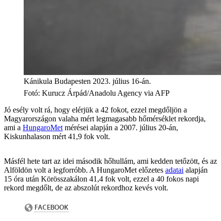
Kánikula Budapesten 2023. július 16-án.
Fotó
:
Kurucz Árpád/Anadolu Agency via AFP
Jó esély volt rá, hogy elérjük a 42 fokot, ezzel megdőljön a
Magyarországon valaha mért legmagasabb hőmérséklet rekordja,
ami a
HungaroMet
mérései alapján a 2007. július 20-án,
Kiskunhalason mért 41,9 fok volt.
Másfél hete tart az idei második hőhullám, ami kedden tetőzött, és az
Alföldön volt a legforróbb. A HungaroMet előzetes
adatai
alapján
15 óra után Körösszakálon 41,4 fok volt, ezzel a 40 fokos napi
rekord megdőlt, de az abszolút rekordhoz kevés volt.