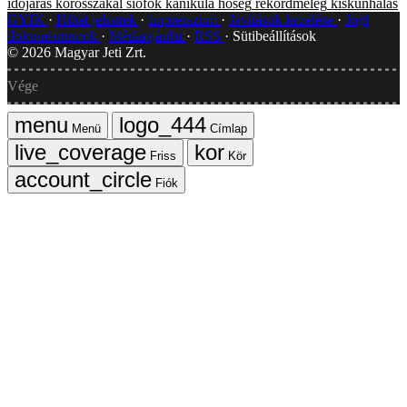
időjárás
körösszakál
siófok
kánikula
hőség
rekordmeleg
kiskunhalas
GYIK
Hibát jelentek
Impresszum
Javítások kezelése
Jogi
dokumentumok
Médiaajánlat
RSS
Sütibeállítások
©
2026
Magyar Jeti Zrt.
Vége
Menü
Címlap
Friss
Kör
Fiók