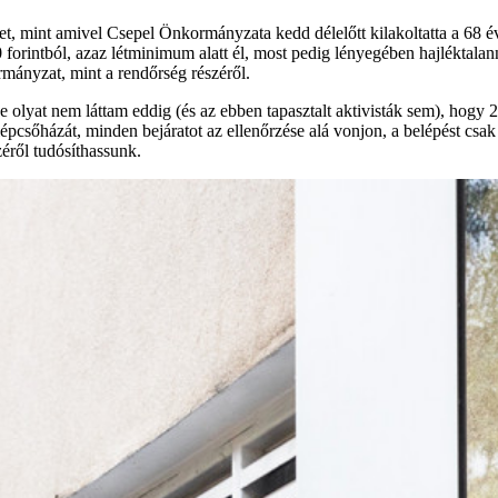
 mint amivel Csepel Önkormányzata kedd délelőtt kilakoltatta a 68 év
0 forintból, azaz létminimum alatt él, most pedig lényegében hajléktalan
mányzat, mint a rendőrség részéről.
e olyat nem láttam eddig (és az ebben tapasztalt aktivisták sem), hogy
s lépcsőházát, minden bejáratot az ellenőrzése alá vonjon, a belépést cs
zéről tudósíthassunk.