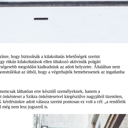
e, hogy biztosítsák a kilakoltatás lehetőségek szerint
 ritkán kilakoltatások ellen tiltakozó aktivisták polgári
berségesebb megoldást kialkudniuk az adott helyzetre. Általában nem
demonstrálókat az útból, hogy a végrehajtók bemehessenek az ingatlanba
t, nemcsak láthatóan erre készülő személyeknek, hanem a
 önkéntesei a Szikra önkénteseivel kiegészülve nagyjából tizenöten,
FK kérdésünkre adott válasza szerint pontosan ez volt a cél: „a rendőrök
l még nem lesz jogszerű is.