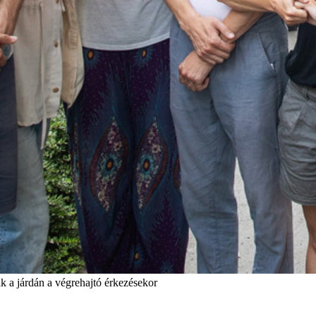
k a járdán a végrehajtó érkezésekor