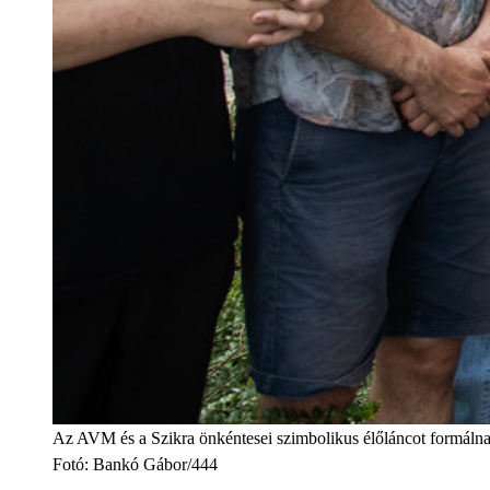
Az AVM és a Szikra önkéntesei szimbolikus élőláncot formálna
Fotó
:
Bankó Gábor/444