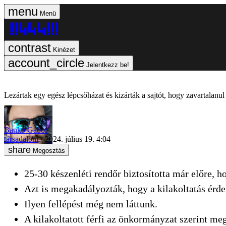
Menü
Kinézet
Jelentkezz be!
Lezártak egy egész lépcsőházat és kizárták a sajtót, hogy zavartalanul
Bankó Gábor
társadalom
2024. július 19. 4:04
Megosztás
25-30 készenléti rendőr biztosította már előre, 
Azt is megakadályozták, hogy a kilakoltatás érde
Ilyen fellépést még nem láttunk.
A kilakoltatott férfi az önkormányzat szerint meg