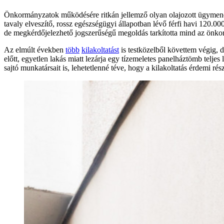
Önkormányzatok működésére ritkán jellemző olyan olajozott ügymenet,
tavaly elveszítő, rossz egészségügyi állapotban lévő férfi havi 120.00
de megkérdőjelezhető jogszerűségű megoldás tarkította mind az önkor
Az elmúlt években
több
kilakoltatást
is testközelből követtem végig, d
előtt, egyetlen lakás miatt lezárja egy tízemeletes panelháztömb telje
sajtó munkatársait is, lehetetlenné téve, hogy a kilakoltatás érdemi rés