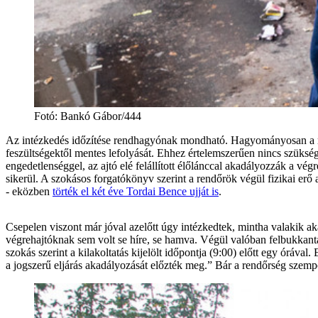
Fotó
:
Bankó Gábor/444
Az intézkedés időzítése rendhagyónak mondható. Hagyományosan a rend
feszültségektől mentes lefolyását. Ehhez értelemszerűen nincs szükség 
engedetlenséggel, az ajtó elé felállított élőlánccal akadályozzák a v
sikerül. A szokásos forgatókönyv szerint a rendőrök végül fizikai erő
- eközben
törték el két éve Tordai Bence ujját is
.
Csepelen viszont már jóval azelőtt úgy intézkedtek, mintha valakik a
végrehajtóknak sem volt se híre, se hamva. Végül valóban felbukkant
szokás szerint a kilakoltatás kijelölt időpontja (9:00) előtt egy óráva
a jogszerű eljárás akadályozását előzték meg.” Bár a rendőrség szempo