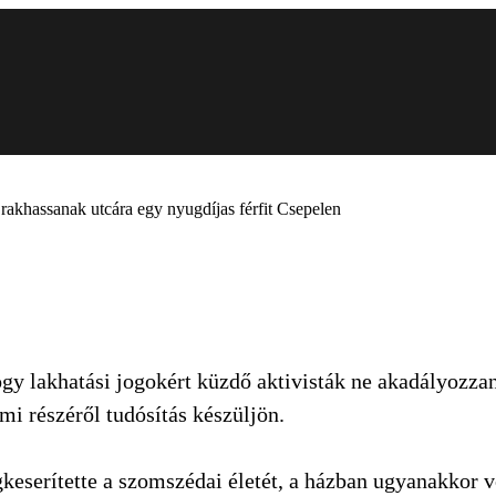
 rakhassanak utcára egy nyugdíjas férfit Csepelen
hogy lakhatási jogokért küzdő aktivisták ne akadályozza
mi részéről tudósítás készüljön.
keserítette a szomszédai életét, a házban ugyanakkor vo