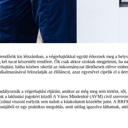
őrök kis létszámban, a végrehajtókkal együtt érkeznek meg a helyszínr
két tucat készenléti rendőrre. Ők csak akkor szoktak megjelenni, ha nagy
égrehajtást, hátha közben sikerül az önkormányzat illetékeseit elérve em
 alkalmazásával feloszlatják az élőláncot, azaz egyesével cipelik el a 
kadályoznák a végrehajtási eljárást, amikor az még meg sem történt, ső
ak a lakhatási jogokért küzdő A Város Mindenkié (AVM) civil szervezet
l. Ezúttal viszont esélyük sem tudott a kilakoltatott közelébe jutni. A BR
ntjából ez egy praktikus megoldás, amit utólag igazolva láthatnak, attó