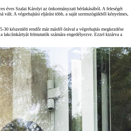
es éves Szalai Károlyt az önkormányzati bérlakásából. A feleségét
ná vált. A végrehajtási eljárást több, a saját szemszögükből kényelmes,
 25-30 készenléti rendőr már másfél órával a végrehajtás megkezdése
ak a lakcímkártyát felmutatók számára engedélyezve. Ezzel kizárva a