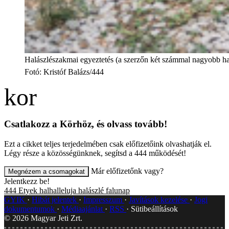
Halászlészakmai egyeztetés (a szerzőn két számmal nagyobb ha
Fotó
:
Kristóf Balázs/444
Csatlakozz a Körhöz, és olvass tovább!
Ezt a cikket teljes terjedelmében csak előfizetőink olvashatják el.
Légy része a közösségünknek, segítsd a 444 működését!
Már előfizetőnk vagy?
Megnézem a csomagokat
Jelentkezz be!
444
Etyek
halhalleluja
halászlé
falunap
GYIK
Hibát jelentek
Impresszum
Javítások kezelése
Jogi
dokumentumok
Médiaajánlat
RSS
Sütibeállítások
©
2026
Magyar Jeti Zrt.