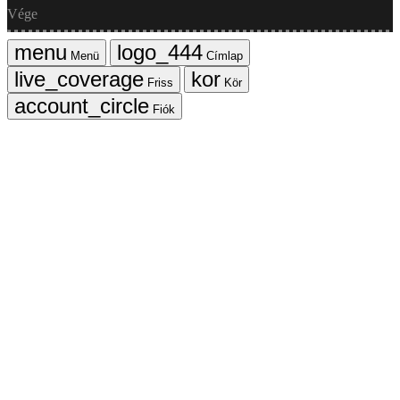
Vége
Menü
Címlap
Friss
Kör
Fiók