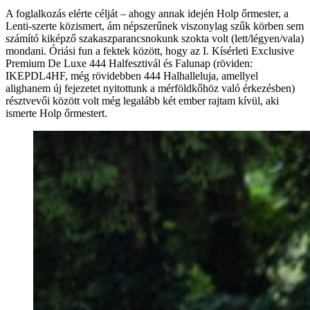
A foglalkozás elérte célját – ahogy annak idején Holp őrmester, a
Lenti-szerte közismert, ám népszerűnek viszonylag szűk körben sem
számító kiképző szakaszparancsnokunk szokta volt (lett/légyen/vala)
mondani. Óriási fun a fektek között, hogy az I. Kísérleti Exclusive
Premium De Luxe 444 Halfesztivál és Falunap (röviden:
IKEPDL4HF, még rövidebben 444 Halhalleluja, amellyel
alighanem új fejezetet nyitottunk a mérföldkőhöz való érkezésben)
résztvevői között volt még legalább két ember rajtam kívül, aki
ismerte Holp őrmestert.