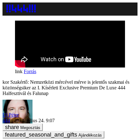
Forrás
Szakértő: Nemzetközi mércével mérve is jelentős szakmai és
közönségsiker az I. Kísérleti Exclusive Premium De Luxe 444
Halfesztivál és Falunap
Uj Péter
444
2024. július 24. 9:07
Megosztás
Ajándékozás