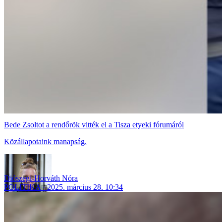
Bede Zsoltot a rendőrök vitték el a Tisza etyeki fórumáról
Közállapotaink manapság.
Diószegi-Horváth Nóra
POLITIKA
2025. március 28. 10:34