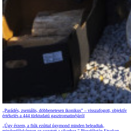
„Parádés, zseniális, döbbenetesen ikonikus” – visszafogott, objektív
értékelés a 444 türktudatú gasztromatinéjáról
„Úgy érzem, a fiúk ezúttal úgymond minden beleadtak,
mindenféleképpen ez vezetett a sikerhez.” Plovdélután Etyeken,