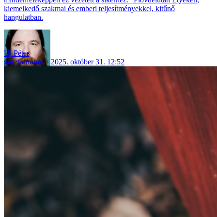
kiemelkedő szakmai és emberi teljesítményekkel, kitűnő
hangulatban.
Uj Péter
gasztronómia
2025. október 31. 12:52