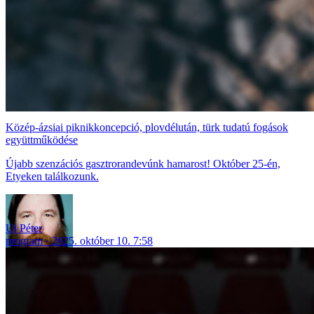
Közép-ázsiai piknikkoncepció, plovdélután, türk tudatú fogások
együttműködése
Újabb szenzációs gasztrorandevúnk hamarost! Október 25-én,
Etyeken találkozunk.
Uj Péter
program
2025. október 10. 7:58