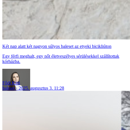
Két nap alatt két nagyon súlyos baleset az etyeki bicikliúton
Egy férfi meghalt, egy nőt életveszélyes sérülésekkel szállítottak
kórházba.
Fődi Kitti
baleset
2025. augusztus 3. 11:28