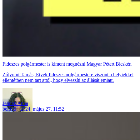
Fideszes polgármester is kiment megnézni Magyar Pétert Bicskén
Zólyomi Tamás, Etyek fideszes polgármestere viszont a helyiekkel
ellentétben nem tart attól, hogy elveszíti az állását emiatt.
Jelinek Anna
belföld
2024. május 27. 11:52