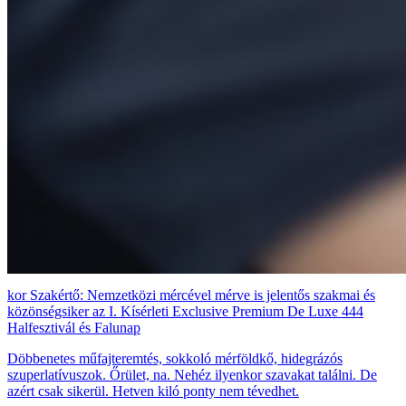
Szakértő: Nemzetközi mércével mérve is jelentős szakmai és
közönségsiker az I. Kísérleti Exclusive Premium De Luxe 444
Halfesztivál és Falunap
Döbbenetes műfajteremtés, sokkoló mérföldkő, hidegrázós
szuperlatívuszok. Őrület, na. Nehéz ilyenkor szavakat találni. De
azért csak sikerül. Hetven kiló ponty nem tévedhet.