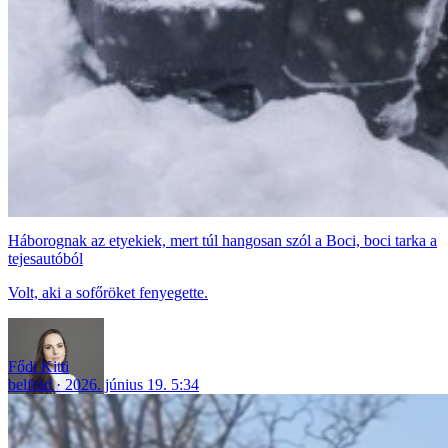
Háborognak az etyekiek, mert túl hangosan szól a Boci, boci tarka a
tejesautóból
Volt, aki a sofőröket fenyegette.
Fődi Kitti
belföld
2026. június 19. 5:34