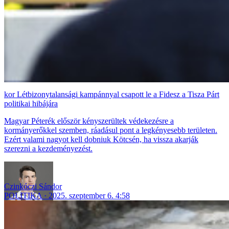
Létbizonytalansági kampánnyal csapott le a Fidesz a Tisza Párt
politikai hibájára
Magyar Péterék először kényszerültek védekezésre a
kormányerőkkel szemben, ráadásul pont a legkényesebb területen.
Ezért valami nagyot kell dobniuk Kötcsén, ha vissza akarják
szerezni a kezdeményezést.
Czinkóczi Sándor
POLITIKA
2025. szeptember 6. 4:58