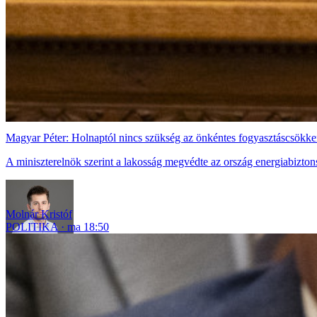
Magyar Péter: Holnaptól nincs szükség az önkéntes fogyasztáscsökke
A miniszterelnök szerint a lakosság megvédte az ország energiabizton
Molnár Kristóf
POLITIKA
ma 18:50