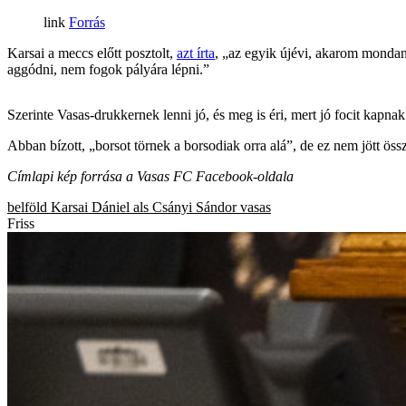
Forrás
Karsai a meccs előtt posztolt,
azt írta
, „az egyik újévi, akarom monda
aggódni, nem fogok pályára lépni.”
Szerinte Vasas-drukkernek lenni jó, és meg is éri, mert jó focit kapna
Abban bízott, „borsot törnek a borsodiak orra alá”, de ez nem jött öss
Címlapi kép forrása a Vasas FC Facebook-oldala
belföld
Karsai Dániel
als
Csányi Sándor
vasas
Friss