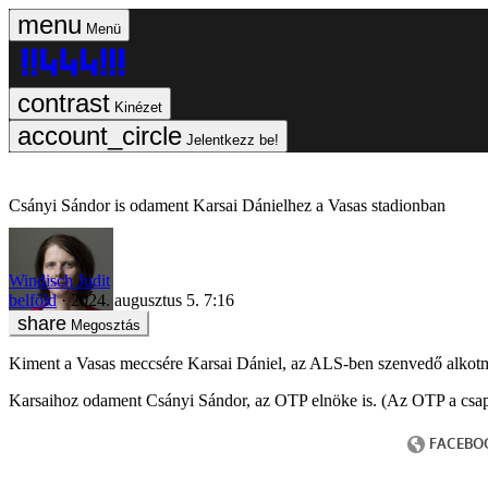
Menü
Kinézet
Jelentkezz be!
Csányi Sándor is odament Karsai Dánielhez a Vasas stadionban
Windisch Judit
belföld
2024. augusztus 5. 7:16
Megosztás
Kiment a Vasas meccsére Karsai Dániel, az ALS-ben szenvedő alkotmán
Karsaihoz odament Csányi Sándor, az OTP elnöke is. (Az OTP a csap