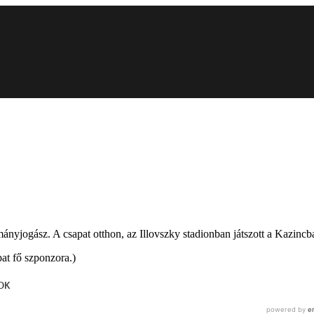
yjogász. A csapat otthon, az Illovszky stadionban játszott a Kazincba
at fő szponzora.)