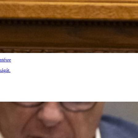
ntésre
ságát.