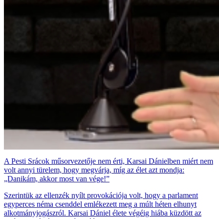
A Pesti Srácok műsorvezetője nem érti, Karsai Dánielben miért nem
volt annyi türelem, hogy megvárja, míg az élet azt mondja:
„Danikám, akkor most van vége!”
Szerintük az ellenzék nyílt provokációja volt, hogy a parlament
egyperces néma csenddel emlékezett meg a múlt héten elhunyt
alkotmányjogászról. Karsai Dániel élete végéig hiába küzdött az