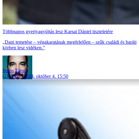
Többnapos gyertyagyújtás lesz Karsai Dániel tiszteletére
„Dani temetése – végakaratának megfelelően – szűk családi és baráti
körben lesz vidéken.”
Botos Tamás
GYÁSZ
2024. október 4. 15:50