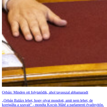
Orbán: Minden ott folytatódik, ahol tavasszal abbamaradt
„Orbán Balázs lehet, hogy olyat mondott, amit nem lehet, de
korrigálta a szavait” - mondta Kocsis Máté a parlamenti évadnyitón.