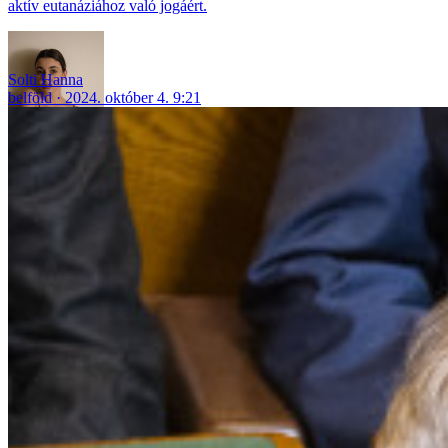
aktív eutanáziához való jogáért.
Solti Hanna
belföld
2024. október 4. 9:21