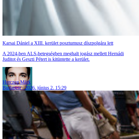
Karsai Dániel a XIII. kerület posztumusz díszpolgára lett
A 2024-ben ALS-betegségben meghalt jogász mellett Hernádi
Juditot és Geszti Pétert is kitüntette a kerület.
Herczeg Márk
Budapest
2026. június 2. 15:29