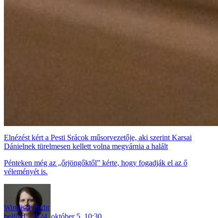
Elnézést kért a Pesti Srácok műsorvezetője, aki szerint Karsai
Dánielnek türelmesen kellett volna megvárnia a halált
Pénteken még az „őrjöngőktől” kérte, hogy fogadják el az ő
véleményét is.
Windisch Judit
belföld
2024. október 5. 10:30