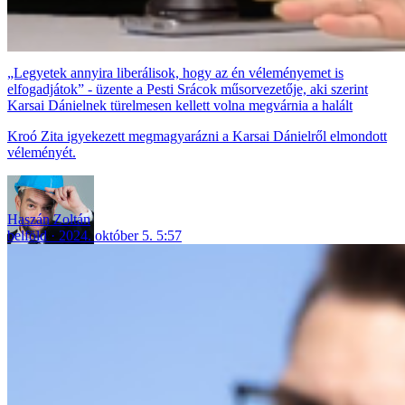
„Legyetek annyira liberálisok, hogy az én véleményemet is
elfogadjátok” - üzente a Pesti Srácok műsorvezetője, aki szerint
Karsai Dánielnek türelmesen kellett volna megvárnia a halált
Kroó Zita igyekezett megmagyarázni a Karsai Dánielről elmondott
véleményét.
Haszán Zoltán
belföld
2024. október 5. 5:57