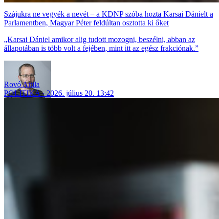
Szájukra ne vegyék a nevét – a KDNP szóba hozta Karsai Dánielt a
Parlamentben, Magyar Péter feldúltan osztotta ki őket
„Karsai Dániel amikor alig tudott mozogni, beszélni, abban az
állapotában is több volt a fejében, mint itt az egész frakciónak.”
Rovó Attila
POLITIKA
2026. július 20. 13:42