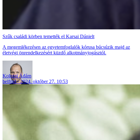
Szűk családi körben temették el Karsai Dánielt
A megemlékezésen az egyetemfoglalók kórusa búcsúzik majd az
életvégi önrendelkezésért küzdő alkotmányjogásztól.
Kolozsi Ádám
belföld
2024. október 27. 10:53