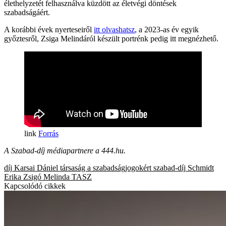
élethelyzetét felhasználva küzdött az életvégi döntések
szabadságáért.
A korábbi évek nyerteseiről
itt olvashatsz
, a 2023-as év egyik
győztesről, Zsiga Melindáról készült portrénk pedig itt megnézhető.
Forrás
A Szabad-díj médiapartnere a 444.hu.
díj
Karsai Dániel
társaság a szabadságjogokért
szabad-díj
Schmidt
Erika
Zsigó Melinda
TASZ
Kapcsolódó cikkek