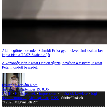
Aki megtörte a csendet: Schmidt Erika gyermekvédelmi szakember
kapta idén a TASZ Szabad-díját
A közönség idén Karsai Dánielt díjazta, nevében a testvére, Karsai
Péter mondott beszédet.
Diószegi-Horváth Nóra
díj
2024. szeptember 19. 8:36
GYIK
Hibát jelentek
Impresszum
Javítások kezelése
Jogi
dokumentumok
Médiaajánlat
RSS
Sütibeállítások
©
2026
Magyar Jeti Zrt.