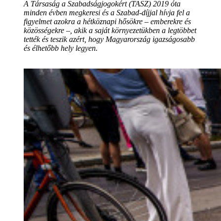
A Társaság a Szabadságjogokért (TASZ) 2019 óta
minden évben megkeresi és a Szabad-díjjal hívja fel a
figyelmet azokra a hétköznapi hősökre – emberekre és
közösségekre –, akik a saját környezetükben a legtöbbet
tették és teszik azért, hogy Magyarország igazságosabb
és élhetőbb hely legyen.