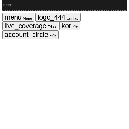
Vége
Menü
Címlap
Friss
Kör
Fiók