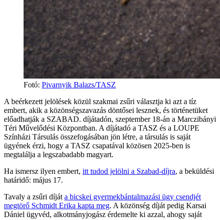
Fotó
:
Pivarnyik Balazs/TASZ
A beérkezett jelölések közül szakmai zsűri választja ki azt a tíz
embert, akik a közönségszavazás döntősei lesznek, és történetüket
előadhatják a SZABAD. díjátadón, szeptember 18-án a Marczibányi
Téri Művelődési Központban. A díjátadó a TASZ és a LOUPE
Színházi Társulás összefogásában jön létre, a társulás is saját
ügyének érzi, hogy a TASZ csapatával közösen 2025-ben is
megtalálja a legszabadabb magyart.
Ha ismersz ilyen embert,
itt tudod jelölni a Szabad-díjra
, a beküldési
határidő: május 17.
Tavaly a zsűri díját
a bicskei gyermekbántalmazási ügy csendjét
megtörő Schmidt Erika kapta meg
. A közönség díját pedig Karsai
Dániel ügyvéd, alkotmányjogász érdemelte ki azzal, ahogy saját