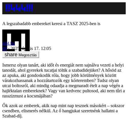
A legszabadabb embereket keresi a TASZ 2025-ben is
444.hu
díj
2025. április 17. 12:05
Megosztás
Ismersz olyan tanárt, aki időt és energiát nem sajnálva vezeti a helyi
tanodát, ahol gyerekek tucatjai töltik a szabadidejüket? A hősöd az
az apuka, aki gondoskodik róla, hogy jobb körülmények között
várakozhassanak a hozzátartozók egy kórteremben? Tudsz olyan
utcai boltosról, aki mindig odaadja a megmaradt ételt a nap végén a
hajléktalan embereknek? Vagy van kedvenc pultosod, aki nem tűri a
rasszizmust a kocsmájában?
Ők azok az emberek, akik nap mint nap tesznek másokért – sokszor
csendben, elismerés nélkül. Az ő hangjukat szeretnénk hallatni a
Szabad-díj.