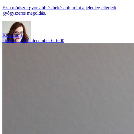
Ez a módszer gyorsabb és békésebb, mint a jelenleg elterjedt
gyógyszeres megoldás.
Kiss Imola
külföld
2021. december 6. 6:00