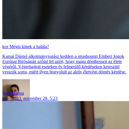
Mégis kinek a halála?
Karsai Dániel alkotmányjogász kedden a strasbourgi Emberi Jogok
Európai Bíróságán szólal fel azért, hogy maga dönthessen az élete
végéről. Végrehajtott eseteken és felmerülő kérdéseken keresztül
vesszük sorra, miért ilyen bonyolult az aktív életvégi döntés kérdése.
Solti Hanna
jog
2023. november 28. 5:23