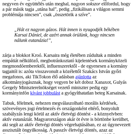
negyven év együttélés után meghal,
nagyon sokszor
előfordul, hogy
a pár másik tagja „utána hal”, pedig „fizikálisan a világon semmi
problémája nincsen”, csak „összetörik a szíve”.
„Hát ez nagyon gázos. Hát innen is nyugodjék békében
Karsai Dániel, de azért annak örülünk, hogy nincsen
nálunk eutanázia!”,
zárja a blokkot Kroó. Karsaira még életében zúdultak a minden
empátiát nélkülöző, megbotránkoztató kijelentések kormányközeli
megmondóemberektől, influenszerektől - de egyenesen a kormány
tagjaitól is: azóta visszavonult a közélettől Szakács István győri
megafonos, aki TikTokon élő adásban
ajánlotta
az
alkotmányjogásznak, hogy vegyen be két doboz Xanaxot, Gulyás
Gergely Miniszterelnökséget vezető miniszter pedig egy
kormányinfón
kívánt jobbulást
a gyógyíthatatlan beteg Karsainak.
Tabuk, félelmek, nehezen megválaszolható morális kérdések,
szövevényes jogi értelmezés és országonként eltérő, bonyolult
szabályzás lengi körül az aktív életvégi döntést - a köznyelvben:
aktív eutanáziát. Magyarországon akár öt évre is börtönbe kerülhet,
aki segít az aktív életvégi döntés végrehajtásában, ez az úgynevezett
asszisztált öngyilkosság. A passzív életvégi döntés, azaz az