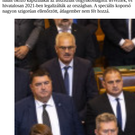
halált okozó kapszulákat az asszisztált öngyilkossághoz tervezték, és
hivatalosan 2021-ben legalizálták az országban. A speciális koporsó
nagyon szigorúan ellenőrzött, átlagember nem fér hozzá.