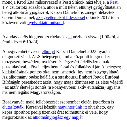
mondja Kroó Zita műsorvezető a Pesti Srácok házi tévéje, a
Pesti
TV
csütörtöki adásában, ahol a múlt héten elhunyt gyógyíthatatlan
beteg alkotmányjogászról, Karsai Dánielről is „megemlékeztek”
Gavin Duncannel,
az egyetlen skót fideszessel
(akinek 2017-től a
köztévén volt
nyelvoktató műsora
).
Az adás - erős idegrendszerűeknek -
itt
nézhető vissza (1:00-tól, a
fenti idézet 6:10-től).
A negyvenhét évesen
elhunyt
Karsai Dánielnél 2022 nyarán
diagnosztizáltak ALS betegséget, ami a központi idegrendszer
mozgásért, beszédért, nyelésért és légzésért felelős izmainak
pusztulásával, idővel teljes bénulással és fulladással jár. A betegség
kialakulásának pontos okai nem ismertek, így nem is gyógyítható.
Az alkotmányjogász haláláig a strasbourgi Emberi Jogok Európai
Bíróságán pereskedett azért, hogy maga dönthessen az élete végéről
- az aktív életvégi döntés (a köznyelvben: aktív eutanázia) ugyanis
ma nem legális Magyarországon.
Beadványát, majd fellebbezését szeptember elején jogerősen is
elutasították
. Karsaival készült
nagyinterjúnk itt
olvasható, egy
képes riporthoz pedig tizenkét órát tölthettünk el vele, hogy
megörökítsük az
alkotmányjogász egy napját
.