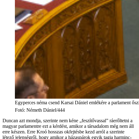
Egyperces néma csend Karsai Dániel emlékére a parlament őszi
Fotó
:
Németh Dániel/444
Duncan azt mondja, szerinte nem kéne „feszítővassal” ráerőltetni a
magyar parlamentre ezt a kérdést, amikor a társadalom még nem áll
erre készen. Erre Kroó hosszas okfejtésbe kezd arról a szerinte
létező jelenségről, hogy amikor a házaspárok egyik tagja harminc-