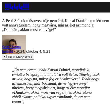
A Pesti Srácok műsorvezetője nem érti, Karsai Dánielben miért nem
volt annyi türelem, hogy megvárja, míg az élet azt mondja:
„Danikám, akkor most van vége!”
Solti Hanna
belföld
2024. október 4. 9:21
Megosztás
„Én nem értem, tehát Karsai Dániel, mondjuk ki,
emiatt a betegség miatt halálra volt ítélve. Tényleg csak
az volt, hogy na, mikor fog ez bekövetkezni. Tehát hogy
az emberben, már bocsánat, de ne legyen annyi
türelem, hogy megvárja azt, hogy az élet mondja:
»Danikám, akkor most van vége!«, és akkor utána
ebből ekkora politikai ügyet csinálunk, én ezt nem
értem”,