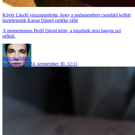
Kövér László visszautasította, hogy a parlamentben csenddel kellett
tisztelegniük Karsai Dániel emléke előtt
A momentumos Bedő Dávid kérte, a házelnök nem hagyta szó
nélkül.
Herczeg Márk
parlament
2024. szeptember 30. 12:11