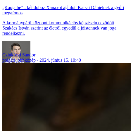
„Kapja be” - két doboz Xanaxot ajánlott Karsai Dánielnek a győri
megafonos
A kormánypárti központ kommunikációs képzésein edződött
Szakács István szerint az életről egyedül a jóistennek van joga
rendelkezni.
Czinkóczi Sándor
polgári jobbközép
2024. június 15. 10:40