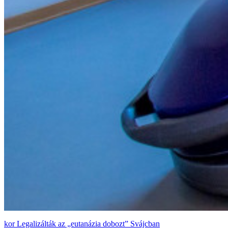
Legalizálták az „eutanázia dobozt” Svájcban