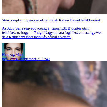
Strasbourgban jogerősen elutasították Karsai Dániel fellebbezését
Az ALS-ben szenvedő jogász a júniusi EJEB-döntés után
fellebbezett, hogy a 17 tagú Nagykamara foglalkozzon az ügyével,
de a testület ezt most indoklás nélkül elvetette.
Herczeg Márk
jog
2024. szeptember 2. 17:40