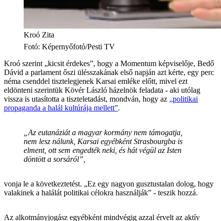
Kroó Zita
Fotó
:
Képernyőfotó/Pesti TV
Kroó szerint „kicsit érdekes”, hogy a Momentum képviselője, Bedő
Dávid a parlament őszi ülésszakának első napján azt kérte, egy perc
néma csenddel tisztelegjenek Karsai emléke előtt, mivel ezt
eldönteni szerintük Kövér László házelnök feladata - aki utólag
vissza is utasította a tiszteletadást, mondván, hogy az
„politikai
propaganda a halál kultúrája mellett”
.
„Az eutanáziát a magyar kormány nem támogatja,
nem lesz nálunk, Karsai egyébként Strasbourgba is
elment, ott sem engedték neki, és hát végül az Isten
döntött a sorsáról”,
vonja le a következtetést. „Ez egy nagyon gusztustalan dolog, hogy
valakinek a halálát politikai célokra használják” - teszik hozzá.
Az alkotmányjogász egyébként mindvégig azzal érvelt az aktív