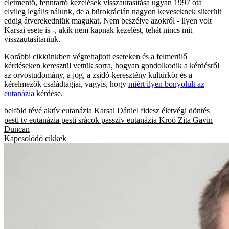
életmentő, fenntartó kezelések visszautasítása ugyan 1997 óta
elvileg legális nálunk, de a bürokrácián nagyon keveseknek sikerült
eddig átverekedniük magukat. Nem beszélve azokról - ilyen volt
Karsai esete is -, akik nem kapnak kezelést, tehát nincs mit
visszautasítaniuk.
Korábbi cikkünkben végrehajtott eseteken és a felmerülő
kérdéseken keresztül vettük sorra, hogyan gondolkodik a kérdésről
az orvostudomány, a jog, a zsidó-keresztény kultúrkör és a
kérelmezők családtagjai, vagyis, hogy
miért ilyen bonyolult az
eutanázia
kérdése.
belföld
tévé
aktív eutanázia
Karsai Dániel
fidesz
életvégi döntés
pesti tv
eutanázia
pesti srácok
passzív eutanázia
Kroó Zita
Gavin
Duncan
Kapcsolódó cikkek