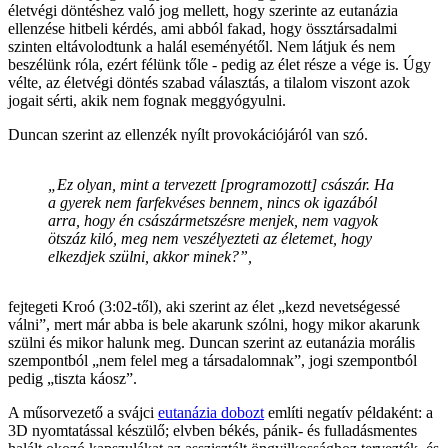
életvégi döntéshez való jog mellett, hogy szerinte az eutanázia
ellenzése hitbeli kérdés, ami abból fakad, hogy össztársadalmi
szinten eltávolodtunk a halál eseményétől. Nem látjuk és nem
beszélünk róla, ezért félünk tőle - pedig az élet része a vége is. Úgy
vélte, az életvégi döntés szabad választás, a tilalom viszont azok
jogait sérti, akik nem fognak meggyógyulni.
Duncan szerint az ellenzék nyílt provokációjáról van szó.
„Ez olyan, mint a tervezett
[programozott]
császár. Ha
a gyerek nem farfekvéses bennem, nincs ok igazából
arra, hogy én császármetszésre menjek, nem vagyok
ötszáz kiló, meg nem veszélyezteti az életemet, hogy
elkezdjek szülni, akkor minek?”,
fejtegeti Kroó (3:02-től), aki szerint az élet „kezd nevetségessé
válni”, mert már abba is bele akarunk szólni, hogy mikor akarunk
szülni és mikor halunk meg. Duncan szerint az eutanázia morális
szempontból „nem felel meg a társadalomnak”, jogi szempontból
pedig „tiszta káosz”.
A műsorvezető a svájci
eutanázia dobozt
említi negatív példaként: a
3D nyomtatással készülő; elvben békés, pánik- és fulladásmentes