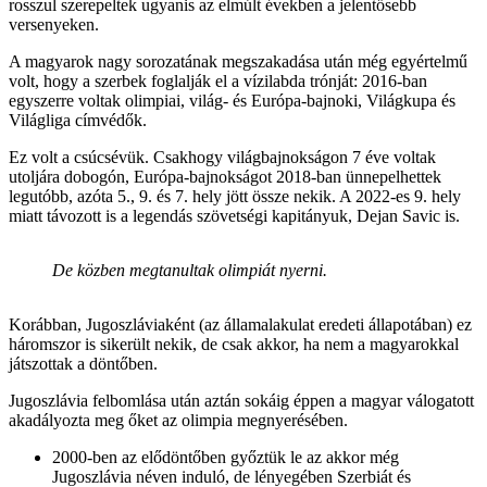
rosszul szerepeltek ugyanis az elmúlt években a jelentősebb
versenyeken.
A magyarok nagy sorozatának megszakadása után még egyértelmű
volt, hogy a szerbek foglalják el a vízilabda trónját: 2016-ban
egyszerre voltak olimpiai, világ- és Európa-bajnoki, Világkupa és
Világliga címvédők.
Ez volt a csúcsévük. Csakhogy világbajnokságon 7 éve voltak
utoljára dobogón, Európa-bajnokságot 2018-ban ünnepelhettek
legutóbb, azóta 5., 9. és 7. hely jött össze nekik. A 2022-es 9. hely
miatt távozott is a legendás szövetségi kapitányuk, Dejan Savic is.
De közben megtanultak olimpiát nyerni.
Korábban, Jugoszláviaként (az államalakulat eredeti állapotában) ez
háromszor is sikerült nekik, de csak akkor, ha nem a magyarokkal
játszottak a döntőben.
Jugoszlávia felbomlása után aztán sokáig éppen a magyar válogatott
akadályozta meg őket az olimpia megnyerésében.
2000-ben az elődöntőben győztük le az akkor még
Jugoszlávia néven induló, de lényegében Szerbiát és