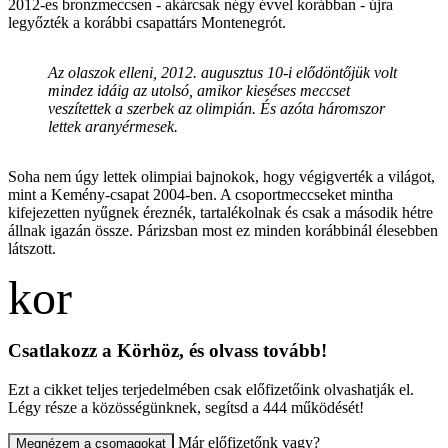
2012-es bronzmeccsen - akárcsak négy évvel korábban - újra
legyőzték a korábbi csapattárs Montenegrót.
Az olaszok elleni, 2012. augusztus 10-i elődöntőjük volt
mindez idáig az utolsó, amikor kieséses meccset
veszítettek a szerbek az olimpián. És azóta háromszor
lettek aranyérmesek.
Soha nem úgy lettek olimpiai bajnokok, hogy végigverték a világot,
mint a Kemény-csapat 2004-ben. A csoportmeccseket mintha
kifejezetten nyűgnek éreznék, tartalékolnak és csak a második hétre
állnak igazán össze. Párizsban most ez minden korábbinál élesebben
látszott.
Csatlakozz a Körhöz, és olvass tovább!
Ezt a cikket teljes terjedelmében csak előfizetőink olvashatják el.
Légy része a közösségünknek, segítsd a 444 működését!
Már előfizetőnk vagy?
Megnézem a csomagokat