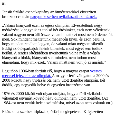
is.
Jansik Szilárd csapatkapitány az ötméteresekkel elveszített
bronzmeccs után
nagyon keserűen nyilatkozott az m4-nek.
„Valami hiányzott ezen az egész olimpián. Elvesztettünk négy
mérkőzést, kihagytuk az utolsó hét ötösünket, ezek nem véletlenek,
valami nagyon nem állt össze, valami miatt ezt most nem érdemeltük
meg. Sok mindent megtettünk medencén kívül, és azon belül is,
hogy minden rendben legyen, de valami miatt mégsem sikerült.
Eddig az ötöspárbajok felénk billentek, most egyet sem tudtuk
belőni. A rendes játékidőben nyerhettünk volna már, a végén
hiányzott a blokk, hiányzott sok minden, nem tudom most
elmondani, hogy mik ezek. Valami miatt nem volt jó az auránk.”
Legutóbb 1996-ban fordult elő, hogy a magyar csapat
vesztes
meccsel fejezte be az olimpiát.
A magyar férfi válogatott a 2000 és
2008 közötti nagy triplázás óta nem jutott döntőbe olimpián, két
ötödik, egy negyedik helye és egyetlen bronzérme van.
1976 és 2000 között volt olyan utoljára, hogy a férfi vízilabda
válogatott egymást követő négy olimpián nem jutott döntőbe. (Az
1984-est nem vettük bele a számításba, mivel azon nem voltunk ott.)
Eközben a szerbek tripláztak, óriási meglepetésre. Kifejezetten