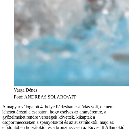
Varga Dénes
Fotó
:
ANDREAS SOLARO/AFP
A magyar válogatott 4. helye Párizsban csalódás volt, de nem
lehetett érezni a csapaton, hogy esélyes az aranyéremre, a
győzelmeket rendre vereségek követték, kikaptak a
csoportmeccseken a spanyoloktól és az ausztráloktól, majd az
elődöntőben horvátoktól és a bronzmeccsen az Egyesült Államoktól