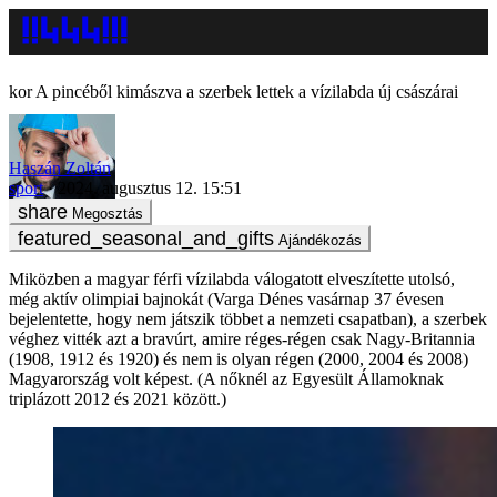
A pincéből kimászva a szerbek lettek a vízilabda új császárai
Haszán Zoltán
sport
2024. augusztus 12. 15:51
Megosztás
Ajándékozás
Miközben a magyar férfi vízilabda válogatott elveszítette utolsó,
még aktív olimpiai bajnokát (Varga Dénes vasárnap 37 évesen
bejelentette, hogy nem játszik többet a nemzeti csapatban), a szerbek
véghez vitték azt a bravúrt, amire réges-régen csak Nagy-Britannia
(1908, 1912 és 1920) és nem is olyan régen (2000, 2004 és 2008)
Magyarország volt képest. (A nőknél az Egyesült Államoknak
triplázott 2012 és 2021 között.)