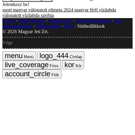
Jelentkezz be!
sport
magyar válogatott
olimpia 2024
magyar férfi vízilabda
válogatott
vízilabda
szerbia
GYIK
Hibát jelentek
Impresszum
Javítások kezelése
Jogi
dokumentumok
Médiaajánlat
RSS
Sütibeállítások
©
2026
Magyar Jeti Zrt.
Vége
Menü
Címlap
Friss
Kör
Fiók