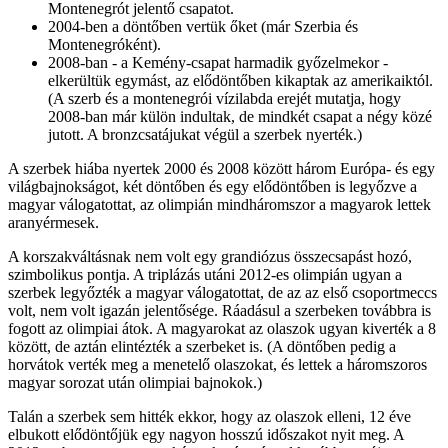
Montenegrót jelentő csapatot.
2004-ben a döntőben vertük őket (már Szerbia és
Montenegróként).
2008-ban - a Kemény-csapat harmadik győzelmekor -
elkerültük egymást, az elődöntőben kikaptak az amerikaiktól.
(A szerb és a montenegrói vízilabda erejét mutatja, hogy
2008-ban már külön indultak, de mindkét csapat a négy közé
jutott. A bronzcsatájukat végül a szerbek nyerték.)
A szerbek hiába nyertek 2000 és 2008 között három Európa- és egy
világbajnokságot, két döntőben és egy elődöntőben is legyőzve a
magyar válogatottat, az olimpián mindháromszor a magyarok lettek
aranyérmesek.
A korszakváltásnak nem volt egy grandiózus összecsapást hozó,
szimbolikus pontja. A triplázás utáni 2012-es olimpián ugyan a
szerbek legyőzték a magyar válogatottat, de az az első csoportmeccs
volt, nem volt igazán jelentősége. Ráadásul a szerbeken továbbra is
fogott az olimpiai átok. A magyarokat az olaszok ugyan kiverték a 8
között, de aztán elintézték a szerbeket is. (A döntőben pedig a
horvátok verték meg a menetelő olaszokat, és lettek a háromszoros
magyar sorozat után olimpiai bajnokok.)
Talán a szerbek sem hitték ekkor, hogy az olaszok elleni, 12 éve
elbukott elődöntőjük egy nagyon hosszú időszakot nyit meg. A