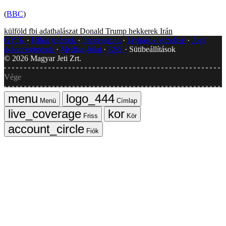
(
BBC
)
külföld
fbi
adathalászat
Donald Trump
hekkerek
Irán
GYIK
Hibát jelentek
Impresszum
Javítások kezelése
Jogi
dokumentumok
Médiaajánlat
RSS
Sütibeállítások
©
2026
Magyar Jeti Zrt.
Vége
Menü
Címlap
Friss
Kör
Fiók