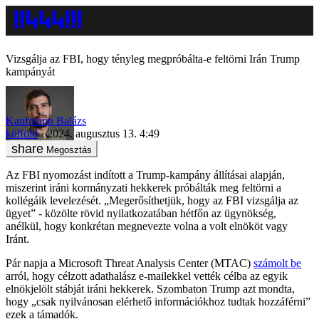
Vizsgálja az FBI, hogy tényleg megpróbálta-e feltörni Irán Trump
kampányát
Kaufmann Balázs
külföld
2024. augusztus 13. 4:49
Megosztás
Az FBI nyomozást indított a Trump-kampány állításai alapján,
miszerint iráni kormányzati hekkerek próbálták meg feltörni a
kollégáik levelezését. „Megerősíthetjük, hogy az FBI vizsgálja az
ügyet” - közölte rövid nyilatkozatában hétfőn az ügynökség,
anélkül, hogy konkrétan megnevezte volna a volt elnököt vagy
Iránt.
Pár napja a Microsoft Threat Analysis Center (MTAC)
számolt be
arról, hogy célzott adathalász e-mailekkel vették célba az egyik
elnökjelölt stábját iráni hekkerek. Szombaton Trump azt mondta,
hogy „csak nyilvánosan elérhető információkhoz tudtak hozzáférni”
ezek a támadók.