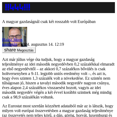
A magyar gazdaságnál csak két rosszabb volt Európában
Haász János
gazdaság
2024. augusztus 14. 12:19
Megosztás
Azt már július vége óta tudjuk, hogy a magyar gazdaság
teljesítménye az idei második negyedévben 0,2 százalékkal elmaradt
az első negyedévitől – az akkori 0,7 százalékos bővülés is csak
holtversenyben a 9-11. legjobb uniós eredmény volt –, és azt is,
hogy éves szinten 1,3 százalék volt a növekedése. Ez szintén nem
túlságosan jó, hiszen a tavalyi második negyedév nagyon csúnya,
éves alapon 2,4 százalékos visszaesést hozott, vagyis az idei
második negyedév végén a két évvel korábbi szintnek még mindig
csak a 98,9 százalékán voltunk.
Az Eurostat most szerdán közzétett adataiból már az is látszik, hogy
milyen volt európai összevetésben a magyar gazdaság teljesítménye
(az összevetés nem teljes körű, a dán, görög, horvát, luxemburgi és