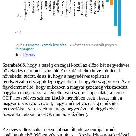
Forrás
Szembeötlő, hogy a térség országai közül az előző két negyedéves
növekedés után most stagnáló Ausztriától eltekintve mindenki
növekedni tudott, és az is, hogy a negyedéves toplistát a
rendszerváltó országok legnagyobbika, Lengyelország vezeti. Az is
figyelemreméltó, hogy miközben a magyar gazdaság visszaesését
nagyban magyarázza a némettel való szoros kapcsolata, a német
GDP negyedéves szinten kisebb mértékben esett vissza, mint a
magyar (az is igaz viszont, hogy a német gazdaság elhúzódó
recesszióban van, az elmúlt négy negyedéve mindegyikében
rosszabbul alakult a GDP, mint az előzőben).
Az éves változásokat nézve jobban állunk, az európai uniós
tagállamok első felében végeztünk az 1,3 százalékos növekedéssel.