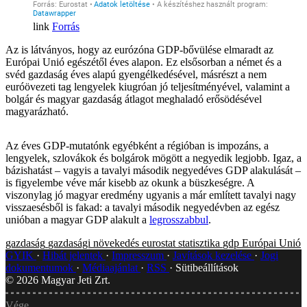
Forrás
Az is látványos, hogy az eurózóna GDP-bővülése elmaradt az
Európai Unió egészétől éves alapon. Ez elsősorban a német és a
svéd gazdaság éves alapú gyengélkedésével, másrészt a nem
euróövezeti tag lengyelek kiugróan jó teljesítményével, valamint a
bolgár és magyar gazdaság átlagot meghaladó erősödésével
magyarázható.
Az éves GDP-mutatónk egyébként a régióban is impozáns, a
lengyelek, szlovákok és bolgárok mögött a negyedik legjobb. Igaz, a
bázishatást – vagyis a tavalyi második negyedéves GDP alakulását –
is figyelembe véve már kisebb az okunk a büszkeségre. A
viszonylag jó magyar eredmény ugyanis a már említett tavalyi nagy
visszaesésből is fakad: a tavalyi második negyedévben az egész
unióban a magyar GDP alakult a
legrosszabbul
.
gazdaság
gazdasági növekedés
eurostat
statisztika
gdp
Európai Unió
GYIK
Hibát jelentek
Impresszum
Javítások kezelése
Jogi
dokumentumok
Médiaajánlat
RSS
Sütibeállítások
©
2026
Magyar Jeti Zrt.
Vége