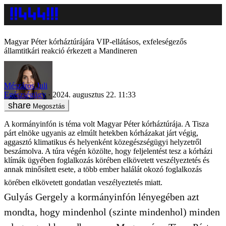
Magyar Péter kórháztúrájára VIP-ellátásos, exfeleségezős
államtitkári reakció érkezett a Mandineren
Mészáros Juli
Egészségügy
2024. augusztus 22. 11:33
Megosztás
A kormányinfón is téma volt Magyar Péter kórháztúrája. A Tisza
párt elnöke ugyanis az elmúlt hetekben kórházakat járt végig,
aggasztó klimatikus és helyenként közegészségügyi helyzetről
beszámolva. A túra végén közölte, hogy feljelentést tesz a kórházi
klímák ügyében foglalkozás körében elkövetett veszélyeztetés és
annak minősített esete, a több ember halálát okozó foglalkozás
körében elkövetett gondatlan veszélyeztetés miatt.
Gulyás Gergely a kormányinfón lényegében azt
mondta, hogy mindenhol (szinte mindenhol) minden