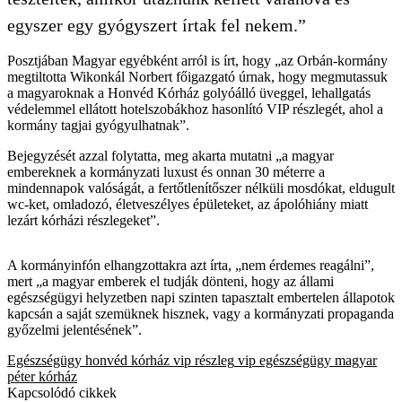
egyszer egy gyógyszert írtak fel nekem.”
Posztjában Magyar egyébként arról is írt, hogy „az Orbán-kormány
megtiltotta Wikonkál Norbert főigazgató úrnak, hogy megmutassuk
a magyaroknak a Honvéd Kórház golyóálló üveggel, lehallgatás
védelemmel ellátott hotelszobákhoz hasonlító VIP részlegét, ahol a
kormány tagjai gyógyulhatnak”.
Bejegyzését azzal folytatta, meg akarta mutatni „a magyar
embereknek a kormányzati luxust és onnan 30 méterre a
mindennapok valóságát, a fertőtlenítőszer nélküli mosdókat,
eldugult
wc-ket, omladozó, életveszélyes épületeket, az ápolóhiány miatt
lezárt kórházi részlegeket”.
A kormányinfón elhangzottakra azt írta, „nem érdemes reagálni”,
mert „a magyar emberek el tudják dönteni, hogy az állami
egészségügyi helyzetben napi szinten tapasztalt embertelen állapotok
kapcsán a saját szemüknek hisznek, vagy a kormányzati propaganda
győzelmi jelentésének”.
Egészségügy
honvéd kórház
vip részleg
vip
egészségügy
magyar
péter
kórház
Kapcsolódó cikkek