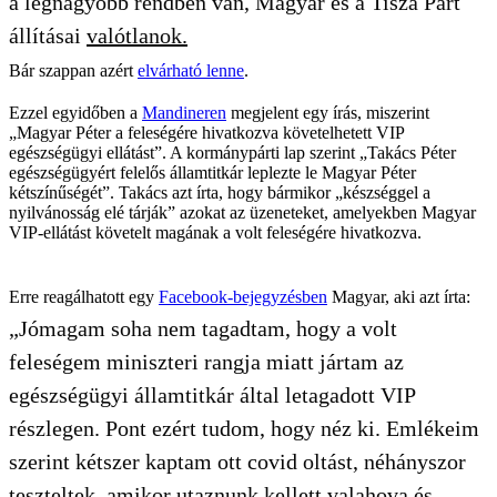
a legnagyobb rendben van, Magyar és a Tisza Párt
állításai
valótlanok.
Bár szappan azért
elvárható lenne
.
Ezzel egyidőben a
Mandineren
megjelent egy írás, miszerint
„Magyar Péter a feleségére hivatkozva követelhetett VIP
egészségügyi ellátást”. A kormánypárti lap szerint „Takács Péter
egészségügyért felelős államtitkár leplezte le Magyar Péter
kétszínűségét”. Takács azt írta, hogy bármikor „készséggel a
nyilvánosság elé tárják” azokat az üzeneteket, amelyekben Magyar
VIP-ellátást követelt magának a volt feleségére hivatkozva.
Erre reagálhatott egy
Facebook-bejegyzésben
Magyar, aki azt írta:
„Jómagam soha nem tagadtam, hogy a volt
feleségem miniszteri rangja miatt jártam az
egészségügyi államtitkár által letagadott VIP
részlegen. Pont ezért tudom, hogy néz ki. Emlékeim
szerint kétszer kaptam ott covid oltást, néhányszor
teszteltek, amikor utaznunk kellett valahova és