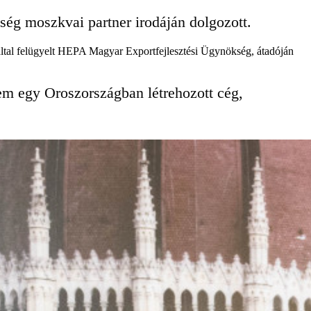
ég moszkvai partner irodáján dolgozott.
M által felügyelt HEPA Magyar Exportfejlesztési Ügynökség, átadóján
em egy Oroszországban létrehozott cég,