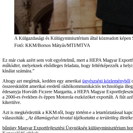
A Külgazdasági és Külügyminisztérium által közreadott képen 
Fotó
:
KKM/Borsos Mátyás/MTI/MTVA
Ez már csak azért sem volt egyértelmű, mert a HEPA Magyar Exportf
működtet
, melyeknek elsődleges feladata, hogy feltérképezzék a hely
kínálat számára.”
Ahogy azt megírtuk, kedden egy amerikai
ügyészségi közleményből
d
összeesküdött amerikai eredetű rádiókommunikációs technológia illeg
édesanyja Horváth Ficzere Margarita, a HEPA Magyar Exportfejlesztés
a 2000-es években és éppen Motorola eszközöket exportált. A fiút az
kikerülve.
Azt is megkérdeztük a KKM-től, hogy történt-e a letartóztatással ka
válaszolták:
„Az államügyészi hivatal tájékoztatta a területileg illet
bűnügy
Magyar Exportfejlesztési Ügynökség
külügyminisztérium
hor