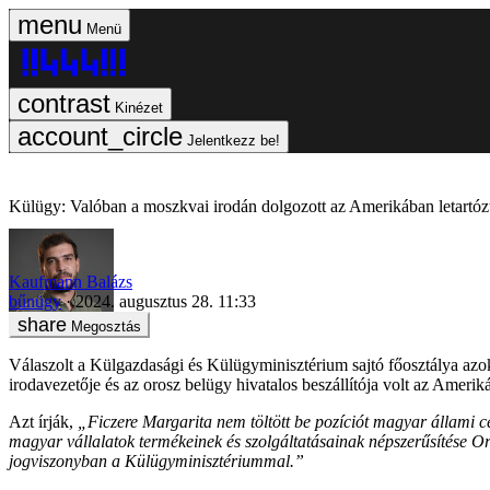
Menü
Kinézet
Jelentkezz be!
Külügy: Valóban a moszkvai irodán dolgozott az Amerikában letartózt
Kaufmann Balázs
bűnügy
2024. augusztus 28. 11:33
Megosztás
Válaszolt a Külgazdasági és Külügyminisztérium sajtó főosztálya azo
irodavezetője és az orosz belügy hivatalos beszállítója volt az Ameriká
Azt írják,
„Ficzere Margarita nem töltött be pozíciót magyar állami c
magyar vállalatok termékeinek és szolgáltatásainak népszerűsítése O
jogviszonyban a Külügyminisztériummal.”