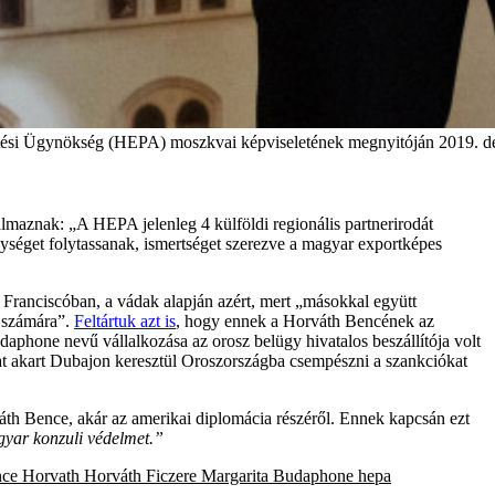
ztési Ügynökség (HEPA) moszkvai képviseletének megnyitóján 2019. dec
almaznak: „A HEPA jelenleg 4 külföldi regionális partnerirodát
nységet folytassanak, ismertséget szerezve a magyar exportképes
n Franciscóban, a vádak alapján azért, mert „másokkal együtt
k számára”.
Feltártuk azt is
, hogy ennek a Horváth Bencének az
phone nevű vállalkozása az orosz belügy hivatalos beszállítója volt
at akart Dubajon keresztül Oroszországba csempészni a szankciókat
áth Bence, akár az amerikai diplomácia részéről. Ennek kapcsán ezt
agyar konzuli védelmet.”
ce Horvath
Horváth Ficzere Margarita
Budaphone
hepa