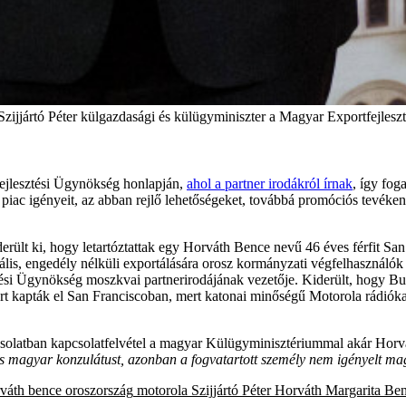
Szijjártó Péter külgazdasági és külügyminiszter a Magyar Exportfejles
ejlesztési Ügynökség honlapján,
ahol a partner irodákról írnak
, így fog
i piac igényeit, az abban rejlő lehetőségeket, továbbá promóciós tevéke
erült ki, hogy letartóztattak egy Horváth Bence nevű 46 éves férfit Sa
ális, engedély nélküli exportálására orosz kormányzati végfelhasználó
i Ügynökség moszkvai partnerirodájának vezetője. Kiderült, hogy Buda
ért kapták el San Franciscoban, mert katonai minőségű Motorola rádiók
pcsolatban kapcsolatfelvétel a magyar Külügyminisztériummal akár Horv
ékes magyar konzulátust, azonban a fogvatartott személy nem igényelt m
váth bence
oroszország
motorola
Szijjártó Péter
Horváth Margarita
Ben