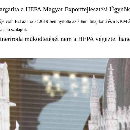
argarita a HEPA Magyar Exportfejlesztési Ügynöks
tője volt. Ezt az irodát 2019-ben nyitotta az állami tulajdonú és a KK
a át a szalagot.
artneriroda működtetését nem a HEPA végezte, han