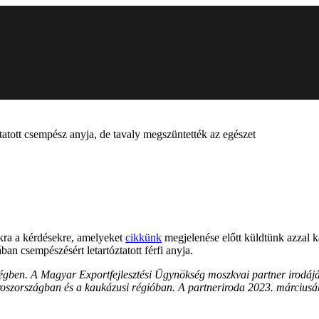
atott csempész anyja, de tavaly megszüntették az egészet
kra a kérdésekre, amelyeket
cikkünk
megjelenése előtt küldtünk azzal 
ban csempészésért letartóztatott férfi anyja.
égben. A Magyar Exportfejlesztési Ügynökség moszkvai partner irodájána
roszországban és a kaukázusi régióban. A partneriroda 2023. márciusáb