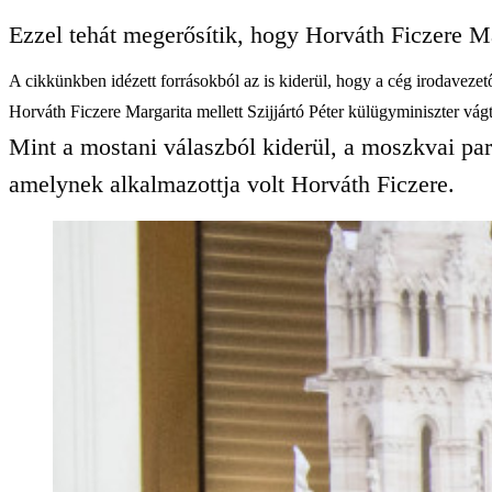
Ezzel tehát megerősítik, hogy Horváth Ficzere M
A cikkünkben idézett forrásokból az is kiderül, hogy a cég irodaveze
Horváth Ficzere Margarita mellett Szijjártó Péter külügyminiszter vágt
Mint a mostani válaszból kiderül, a moszkvai p
amelynek alkalmazottja volt Horváth Ficzere.