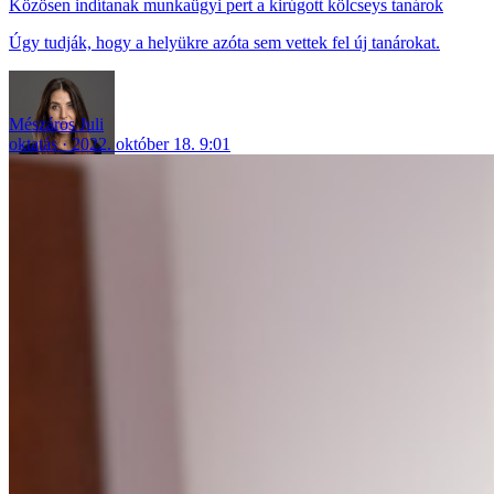
Közösen indítanak munkaügyi pert a kirúgott kölcseys tanárok
Úgy tudják, hogy a helyükre azóta sem vettek fel új tanárokat.
Mészáros Juli
oktatás
2022. október 18. 9:01