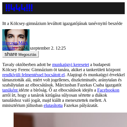
Itt a Kölcsey-gimnázium leváltott igazgatójának tanévnyitó beszéde
Herczeg Márk
oktatás
2024. szeptember 2. 12:25
Megosztás
Tavaly októberben adott be
munkaügyi keresetet
a budapesti
Kölcsey Ferenc Gimnázium öt tanára, akiket a tankerületi központ
rendkívüli felmentéssel bocsátott el
. Alapjogi és munkaügyi érvekkel
támasztották alá, miért volt jogellenes, diszkriminatív, aránytalan és
szabálytalan az elbocsátásuk. Márciusban Fazekas Csaba igazgatót
tanúként
idézte a bíróság. Ő az elbocsátások idején a
Facebookon
arról írt, hogy a tanárok kirúgása súlyosan sértette a diákok
tanuláshoz való jogát, majd kiállt a menesztettek mellett. A
minisztérium júliusban
elutasította
Fazekas pályázatát.