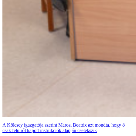
A Kölcsey igazgatója szerint Marosi Beatrix azt mondta, hogy ő
csak felülről kapott instrukciók alapján cselekszik