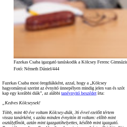
Fazekas Csaba igazgató tanúskodik a Kölcsey Ferenc Gimnáziu
Fotó
:
Németh Dániel/444
Fazekas Csaba most öregdiákként, azzal, hogy a „Kölcsey
hagyományai szerint az évnyitó ünnepélyen mindig jelen van és szót
kap egy korábbi diák”, az alábbi
tanévnyitó beszédet
írta:
„Kedves Kölcseysek!
Több, mint 40 éve voltam Kölcsey-diák, 36 évvel ezelőtt tértem
vissza tanárként, s azóta minden évnyitón itt voltam: előbb mint
osztályfőnök, aztán mint igazgatóhelyettes, később mint igazgató.