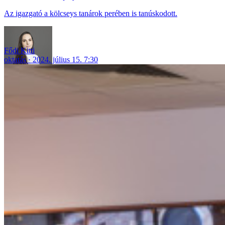
Az igazgató a kölcseys tanárok perében is tanúskodott.
Fődi Kitti
oktatás
2024. július 15. 7:30