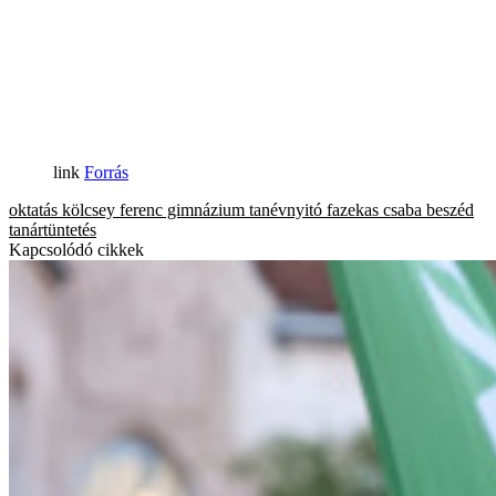
Forrás
oktatás
kölcsey ferenc gimnázium
tanévnyitó
fazekas csaba
beszéd
tanártüntetés
Kapcsolódó cikkek