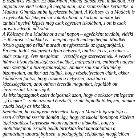
B osztályos voltam. Ez akkoriban francia tagozatként működött. Aki
angolul szeretett volna jól megtanulni, az a szomszédos kerületbe, a
Madách Gimnáziumba igyekezett bejutni. A Kölcsey és a Madách is
a nyelvoktatás fellegvárai voltak abban a korban, amikor két
tanítási nyelvű képzés még csak egyetlen iskolában, s ott is csak
orosz nyelvből működött.
A Kölcseyt és a Madáchot a mai napon – egyébként további, vidéki
és fővárosi iskolákkal is – megint együtt emlegethetjük. Mindkét
iskola igazgató nélkül maradt (megfosztották az igazgatójától).
Én nem tudok elképzelni olyan helyzetet, amikor jó az, ha nincs –
akár csak egy évre megbízott – vezetője egy szervezetnek. A vezető
hiánya bizonytalanságérzetet kelthet, márpedig mi, emberek nagyon
nem szeretjük a bizonytalanságot. Amikor sok-sok körülmény
bizonytalan, amikor azt halljuk, hogy vészhelyzetben élünk, akkor
különösen fontos, hogy azokon a helyeken, azokban a
közösségekben, ahol otthon érezzük magunkat, legalább ott
érezhessünk biztonságot.
Az iskolaigazgatók ezért dolgoznak azon, hogy a sokszor emlegetett
„jó légkör” szinte azonnal érezhető, szinte tapintható legyen, amikor
valaki belép az iskolába.
Szeretném, ha világosan értenétek, hogy a Madách igazgatója is
ezen értékrend szerint döntött úgy, hogy az iskolai honlapon közétett
tájékoztatással igyekszik megnyugtatni a diákokat, hogy a
mobiltelefonok iskolán belüli birtoklásával kapcsolatban a
gimnázium tanárai bölcsen, a pedagógiai céljaiknak megfelelően