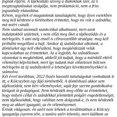
fognak eljárni. A tájékoztató szöveg a diákoknak szól, az ő
megnyugtatásukat szolgálja, nem proklamáció, nem a friss
jogszabály elutasítása.
Kérem, tegyétek el magatoknak tanulságként, hogy ilyen esetekben
meg kell kérdezni a történetben érintettet, hogy mi volt a szándéka,
mit miért csinált.
Nem szabad azonnali szankciókat alkalmazni, mert azok
indulatokból születnek, s nem előzi meg őket a tájékozódás és a
mérlegelés. S ami még ennél is célravezetőbb stratégia: meg kell
próbálni megelőzni a bajt. Amikor új szabályokat alkotunk, a
döntéseket úgy kell elkészíteni, hogy megkérdezzük velük
kapcsolatban az érintetteket. Az a legjobb, ha szándékosan
olyanokat is megkérdünk, akikről jól tudjuk, hogy a miénktől eltérő
véleményt képviselnek, mert így tudunk már előzetesen bölcsen
mérlegelni az új szabályokról a lehetséges következményekkel is
számolva.
Két évvel korábban, 2022 őszén hasonló tanulságokat vonhattunk le
itt, a Kölcseyben egy fájó történetből. A döntéshozó akkor sem
tájékozódott, nem kért véleményeket, saját feje szerint gondolkodva
kirúgott öt pedagógust. Nem kérdezték meg előtte az érintetteket,
hogy milyen céllal és szándékkal jelentettek polgári engedetlenséget,
nem tájékozódtak, hogy valóban nem dolgoztak-e, és nem kérdezték
meg az akkori igazgató, az én véleményemet.
Értsük világosan: én azért nem lehetek a továbbiakban a Kölcsey
igazgatója (szerencsére, a tanára azért lehetek), mert kiálltam az