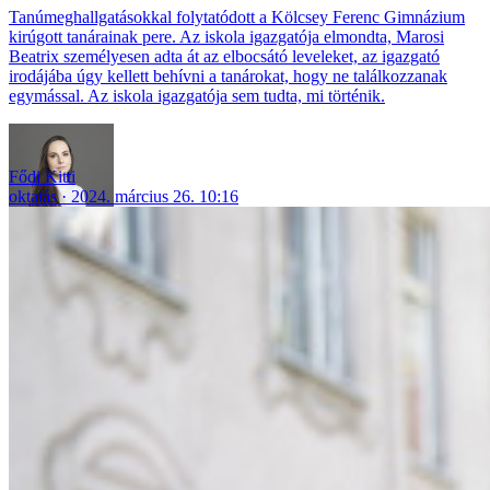
Tanúmeghallgatásokkal folytatódott a Kölcsey Ferenc Gimnázium
kirúgott tanárainak pere. Az iskola igazgatója elmondta, Marosi
Beatrix személyesen adta át az elbocsátó leveleket, az igazgató
irodájába úgy kellett behívni a tanárokat, hogy ne találkozzanak
egymással. Az iskola igazgatója sem tudta, mi történik.
Fődi Kitti
oktatás
2024. március 26. 10:16