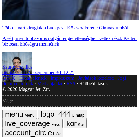
Több tanárt kirúgtak a budapesti Kölcsey Ferenc Gimnáziumból
Azért, mert többször is polgári engedetlenségben vettek részt. Ketten
biztosan bíróságra mennének.
Szurovecz Illés
oktatás
2022. szeptember 30. 12:25
GYIK
Hibát jelentek
Impresszum
Javítások kezelése
Jogi
dokumentumok
Médiaajánlat
RSS
Sütibeállítások
©
2026
Magyar Jeti Zrt.
Vége
Menü
Címlap
Friss
Kör
Fiók