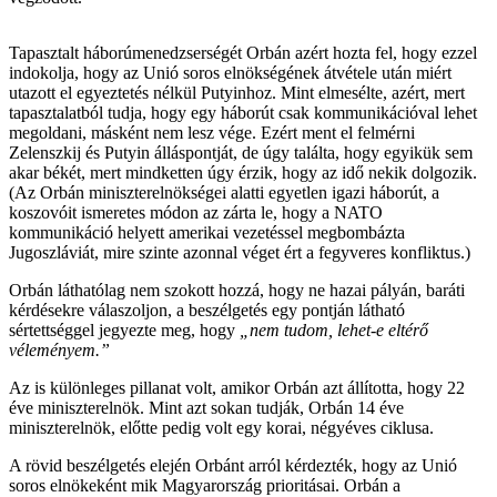
Tapasztalt háborúmenedzserségét Orbán azért hozta fel, hogy ezzel
indokolja, hogy az Unió soros elnökségének átvétele után miért
utazott el egyeztetés nélkül Putyinhoz. Mint elmesélte, azért, mert
tapasztalatból tudja, hogy egy háborút csak kommunikációval lehet
megoldani, másként nem lesz vége. Ezért ment el felmérni
Zelenszkij és Putyin álláspontját, de úgy találta, hogy egyikük sem
akar békét, mert mindketten úgy érzik, hogy az idő nekik dolgozik.
(Az Orbán miniszterelnökségei alatti egyetlen igazi háborút, a
koszovóit ismeretes módon az zárta le, hogy a NATO
kommunikáció helyett amerikai vezetéssel megbombázta
Jugoszláviát, mire szinte azonnal véget ért a fegyveres konfliktus.)
Orbán láthatólag nem szokott hozzá, hogy ne hazai pályán, baráti
kérdésekre válaszoljon, a beszélgetés egy pontján látható
sértettséggel jegyezte meg, hogy
„nem tudom, lehet-e eltérő
véleményem.”
Az is különleges pillanat volt, amikor Orbán azt állította, hogy 22
éve miniszterelnök. Mint azt sokan tudják, Orbán 14 éve
miniszterelnök, előtte pedig volt egy korai, négyéves ciklusa.
A rövid beszélgetés elején Orbánt arról kérdezték, hogy az Unió
soros elnökeként mik Magyarország prioritásai. Orbán a