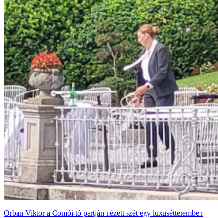
Orbán Viktor a Comói-tó partján nézett szét egy luxusétteremben