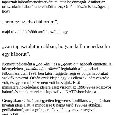
tapasztalt háborúmenedzserként mutatta be önmagát. Amikor az
orosz-ukrán háborúra terelődött a szó, Orbán először is leszögezte,
hogy
„nem ez az első háborúm”,
majd röviddel később arról beszélt, hogy
„van tapasztalatom abban, hogyan kell menedzselni
egy háborút”.
Konkrét példaként a
„balkáni”
és a
„georgiai”
háborút említette. A
köznyelvben
„balkáni háborúként”
leginkább a Jugoszlávia
felbomlása után 1991-ben kitört függetlenségi és polgárháborúkat
szokták nevezni. Orbán ezek idején egy kis ellenzéki párt vezetője
volt, és így semmi köze nem volt hozzájuk. Első
miniszterelnökségének idejére esett viszont az 1998-99-es koszovói
háború és ennek részeként Jugoszlávia NATO-bombázása.
Georgiában-Grúziában egyetlen fegyveres konfliktus zajlott Orbán
hivatali ideje alatt, a mindössze 8 napig tartó 1998-as abháziai
gerillaháború, ami a grúz gerillák villámgyors vereségével
végződött.