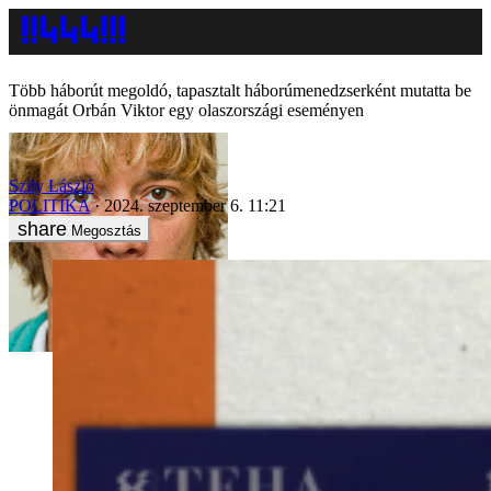
Több háborút megoldó, tapasztalt háborúmenedzserként mutatta be
önmagát Orbán Viktor egy olaszországi eseményen
Szily László
POLITIKA
2024. szeptember 6. 11:21
Megosztás