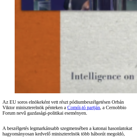
Az EU soros elnökeként vett részt pódiumbeszélgetésen Orbán
Viktor miniszterelnök pénteken a
Comói-tó partján
, a Cernobbio
Forum nevű gazdasági-politikai eseményen.
A beszélgetés legmarkánsabb szegmensében a katonai hasonlatokat
hagyományosan kedvelő miniszterelnök több háborút megoldó,