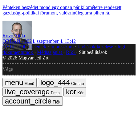
Pénteken beszédet mond egy onnan pár kilométerre rendezett
gazdasági-politikai fórumon, valószínűleg arra pihen rá.
Rovó Attila
ORBÁN
2024. szeptember 4. 13:42
GYIK
Hibát jelentek
Impresszum
Javítások kezelése
Jogi
dokumentumok
Médiaajánlat
RSS
Sütibeállítások
©
2026
Magyar Jeti Zrt.
Vége
Menü
Címlap
Friss
Kör
Fiók