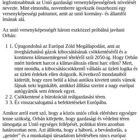
legfontosabbnak az Unió gazdasági versenyképességének növelését
nevezte. Mint elmondta, novemberre igyekszik összehozni egy
versenyképességi paktumot, amit az unió kormány- és államfői
írnának alá.
Az unió versenyképességét három eszközzel próbálná javítani
Orbán:
Újragondolná az Európai Zöld Megállapodást, ami az
üvegházhatású gázok kibocsátásának csökkentéséről és a
kontinens klímasemlegessé tételéről szól 2050-ig. Hogy Orbán
miért hirdetett harcot a klímaváltozás elleni harc ellen? Mert,
mint mondta, a kibocsátáscsökkentő vállalás az üzleti logika és
az üzleti érdekek ellen dolgozik. Következő mondataiból
kiderült, hogy ezen belül a kínai autókra kivetett uniós vámok
fájnak neki leginkább, amikkel állítása szerint a nagy európai
autógyártók sem értenek egyet.
Csökkentené a bürokráciát reálgazdasási téren.
És visszacsalogatná a befektetéseket Európába.
Amikor arról esett szó, hogy a közös uniós célok eléréshez egységre
lenne szükség, Orbán kifejtette, hogy gazdasági és védelmi téren
támogatja az Unió egységes fellépését, politikai téren azonban
határozottan nem. Azt állította, hogy a háború, a bevándorlás, a
„gender” és a munkalapú társadalom kérdésében nincs európai