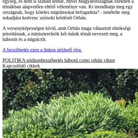
egység, és nem is szabad lennie, mivel Magyarországnak ezekben a
témákban alapvetően eltérő véleménye van. Ki mondhatja meg egy
országnak, hogy köteles migránsokat befogadnia? - ismételte meg
sokadjára kedvenc szónoki kérdését Orbán.
A versenyképességen kívül, amit Orbán maga választott elnökségi
prioritásnak, a miniszterelnök két másik témát nevezett meg, a
háborút és a migrációt.
A beszélgetés ezen a linken nézhető újra.
POLITIKA
pódiumbeszélgetés
háború
como
orbán viktor
Kapcsolódó cikkek