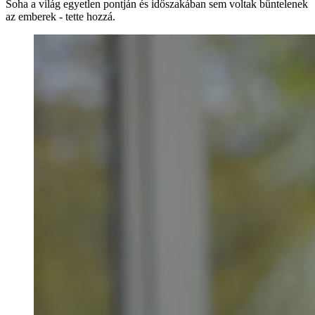
Soha a világ egyetlen pontján és időszakában sem voltak bűntelenek
az emberek - tette hozzá.