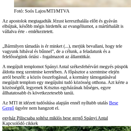
Fotó
:
Soós Lajos/MTI/MTVA
Az apostolok megtagadták Jézust kereszthalála előtt és gyáván
elbújtak, később mégis hirdették az evangéliumot, a mártírhalált is
vállalva érte - emlékeztetett.
„Bármilyen támadás is ér minket (...), merjük bevallani, hogy tele
vagyunk hibával és bűnnel”, de a célunk, a feladatunk és a
felelősségünk óriási - fogalmazott az államtitkár.
A megújult templomot Spányi Antal székesfehérvári megyés püspök
áldotta meg szentmise keretében. A főpásztor a szentmise elején
arról beszélt: a közös összefogással, a kormány támogatásával
megújult templom egy megújulni tudó közösség otthona. Azt kérte a
közösségtől, legyenek Krisztus egyházának hűséges, egyre
állhatatosabb és következetesebb tanúi.
Az MTI itt idézett tudósítása alapján ennél nyíltabb utalás
Bese
Gergő
ügyére nem hangzott el.
egyház
Piliscsaba
soltész miklós
bese gergő
Spányi Antal
Kapcsolódó cikkek