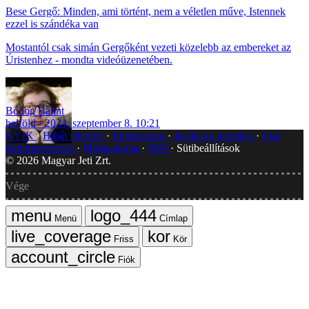
Bese Gergő: Minden, ami történt, nem a véletlen műve, Istennek
ezzel is szándéka van
Mostantól csak simán Gergőként vezeti közelebb az embereket az
Úristenhez - mondta videóüzenetében.
Bódog Bálint
belföld
2024. szeptember 8. 10:21
GYIK
Hibát jelentek
Impresszum
Javítások kezelése
Jogi
dokumentumok
Médiaajánlat
RSS
Sütibeállítások
©
2026
Magyar Jeti Zrt.
Vége
Menü
Címlap
Friss
Kör
Fiók