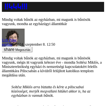
Mindig voltak bűnök az egyházban, mi magunk is bűnösök
vagyunk, mondta az egyházügyi államtitkár
Urfi Péter
egyház
2024. szeptember 8. 12:50
Megosztás
Mindig voltak bűnök az egyházban, mi magunk is bűnösök
vagyunk, mégis itt vagyunk kétezer éve - mondta Soltész Miklós, a
Miniszterelnökség egyházi és nemzetiségi kapcsolatokért felelős
államtitkára Piliscsabán a kívülről felújított katolikus templom
megáldása után.
Soltész Miklós arra biztatta és kérte a piliscsabai
közösséget, merjék megvallani hitüket akkor is, ha az
egyházban is vannak bűnök.