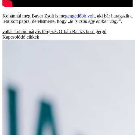
Kohánnál még Bayer Zsolt is
megengedőbb volt
, aki bár haragszik a
lebukott papra, de elismerte, hogy „
te is csak egy ember vagy”.
vallás
kohán mátyás
férgezés
Orbán Balázs
bese gergő
Kapcsolódó cikkek