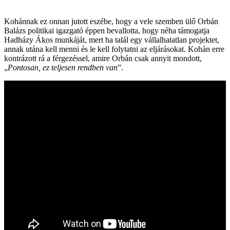
Kohánnak ez onnan jutott eszébe, hogy a vele szemben ülő Orbán
Balázs politikai igazgató éppen bevallotta, hogy néha támogatja
Hadházy Ákos munkáját, mert ha talál egy vállalhatatlan projektet,
annak utána kell menni és le kell folytatni az eljárásokat. Kohán erre
kontrázott rá a férgezéssel, amire Orbán csak annyit mondott,
„
Pontosan, ez teljesen rendben van
”.