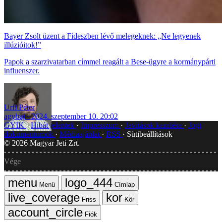
Bayer Zsolt üzent a Fideszben lévő melegeknek: „Ne legyenek
illúzióitok!”
Papok a szarzivatarban címmel reagált a Bese-ügyre a kormánypárti
influenszer.
Urfi Péter
agybaj
2024. szeptember 10. 20:02
GYIK
Hibát jelentek
Impresszum
Javítások kezelése
Jogi
dokumentumok
Médiaajánlat
RSS
Sütibeállítások
©
2026
Magyar Jeti Zrt.
Vége
Menü
Címlap
Friss
Kör
Fiók