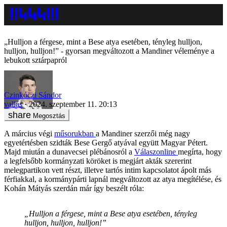
„Hulljon a férgese, mint a Bese atya esetében, tényleg hulljon,
hulljon, hulljon!” - gyorsan megváltozott a Mandiner véleménye a
lebukott sztárpapról
Czinkóczi Sándor
vallás
2024. szeptember 11. 20:13
Megosztás
A március végi
műsorukban
a Mandiner szerzői még nagy
egyetértésben szidták Bese Gergő atyával együtt Magyar Pétert.
Majd miután a dunavecsei plébánosról a
Válaszonline
megírta, hogy
a legfelsőbb kormányzati köröket is megjárt akták szererint
melegpartikon vett részt, illetve tartós intim kapcsolatot ápolt más
férfiakkal, a kormánypárti lapnál megváltozott az atya megítélése, és
Kohán Mátyás szerdán már így beszélt róla:
„Hulljon a férgese, mint a Bese atya esetében, tényleg
hulljon, hulljon, hulljon!”