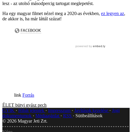
lesz - az utolsó másodpercig tartogat meglepetést.
Ha egy magyar filmet nézel meg a 2020-as években,
ez legyen az
,
de akkor is, ha már láttál százat!
Forrás
ÉLET
bütyi
gyász
pech
GYIK
Hibát jelentek
Impresszum
Javítások kezelése
Jogi
dokumentumok
Médiaajánlat
RSS
Sütibeállítások
©
2026
Magyar Jeti Zrt.
Vége