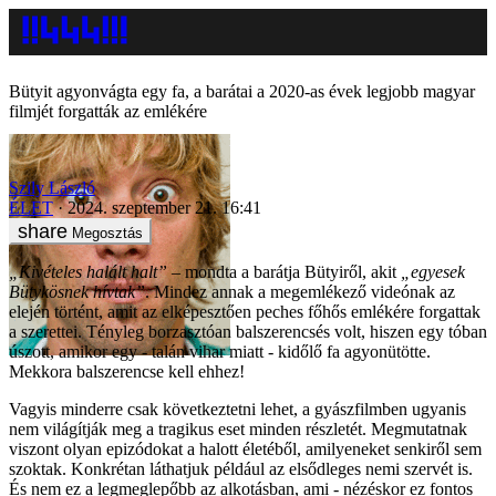
Bütyit agyonvágta egy fa, a barátai a 2020-as évek legjobb magyar
filmjét forgatták az emlékére
Szily László
ÉLET
2024. szeptember 21. 16:41
Megosztás
„Kivételes halált halt”
– mondta a barátja Bütyiről, akit
„egyesek
Bütykösnek hívtak”
. Mindez annak a megemlékező videónak az
elején történt, amit az elképesztően peches főhős emlékére forgattak
a szerettei. Tényleg borzasztóan balszerencsés volt, hiszen egy tóban
úszott, amikor egy - talán vihar miatt - kidőlő fa agyonütötte.
Mekkora balszerencse kell ehhez!
Vagyis minderre csak következtetni lehet, a gyászfilmben ugyanis
nem világítják meg a tragikus eset minden részletét. Megmutatnak
viszont olyan epizódokat a halott életéből, amilyeneket senkiről sem
szoktak. Konkrétan láthatjuk például az elsődleges nemi szervét is.
És nem ez a legmeglepőbb az alkotásban, ami - nézéskor ez fontos