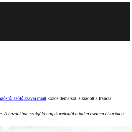
dósról szóló szavai miatt
közös demarsot is kiadott a francia
. A hazánkban szolgáló nagykövetektől minden esetben elvárjuk a