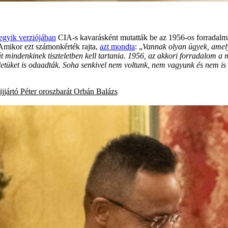
egyik verziójában
CIA-s kavarásként mutatták be az 1956-os forradalmat
 Amikor ezt számonkérték rajta,
azt mondta
: „
Vannak olyan ügyek, amel
mindenkinek tiszteletben kell tartania. 1956, az akkori forradalom a 
letüket is odaadták.
Soha senkivel nem voltunk, nem vagyunk és nem is 
ijjártó Péter
oroszbarát
Orbán Balázs