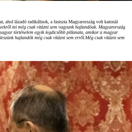
, ahol lázadó radikálisok, a fasiszta Magyarország volt katonái
yekről mi még csak vitázni sem vagyunk hajlandóak. Magyarország
magyar történelem egyik legdicsőbb pillanata, amikor a magyar
leszünk hajlandók még csak vitázni sem erről.Még csak vitázni sem