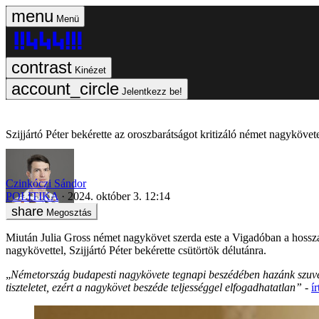
Menü
Kinézet
Jelentkezz be!
Szijjártó Péter bekérette az oroszbarátságot kritizáló német nagykövet
Czinkóczi Sándor
POLITIKA
2024. október 3. 12:14
Megosztás
Miután Julia Gross német nagykövet szerda este a Vigadóban a hossza
nagykövettel, Szijjártó Péter bekérette csütörtök délutánra.
„
Németország budapesti nagykövete tegnapi beszédében hazánk szuve
tiszteletet, ezért a nagykövet beszéde teljességgel elfogadhatatlan”
-
í