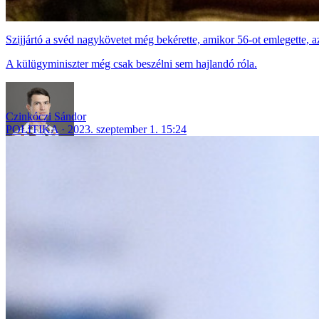
Szijjártó a svéd nagykövetet még bekérette, amikor 56-ot emlegette, a
A külügyminiszter még csak beszélni sem hajlandó róla.
Czinkóczi Sándor
POLITIKA
2023. szeptember 1. 15:24