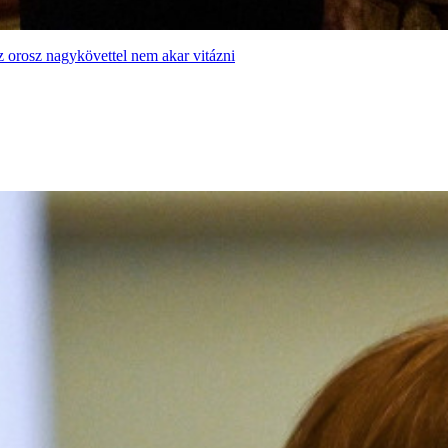
z orosz nagykövettel nem akar vitázni