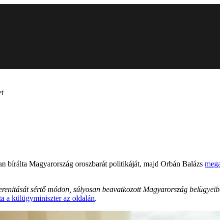
et
n bírálta Magyarország oroszbarát politikáját, majd Orbán Balázs
mega
renitását sértő módon, súlyosan beavatkozott Magyarország belügyeibe
rta a külügyminiszter az oldalán
.