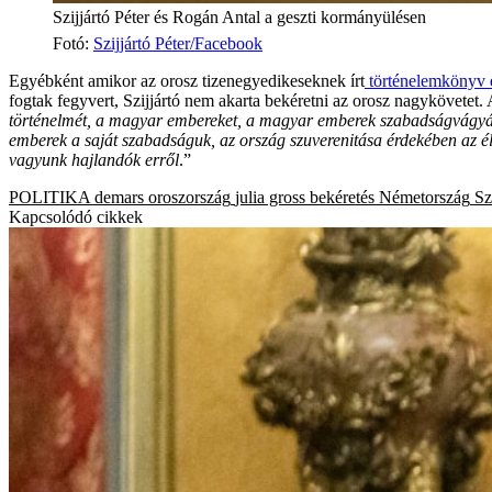
Szijjártó Péter és Rogán Antal a geszti kormányülésen
Fotó
:
Szijjártó Péter/Facebook
Egyébként amikor az orosz tizenegyedikeseknek írt
történelemkönyv 
fogtak fegyvert, Szijjártó nem akarta bekéretni az orosz nagykövetet.
történelmét, a magyar embereket, a magyar emberek szabadságvágyát 
emberek a saját szabadságuk, az ország szuverenitása érdekében az é
vagyunk hajlandók erről
.”
POLITIKA
demars
oroszország
julia gross
bekéretés
Németország
Sz
Kapcsolódó cikkek