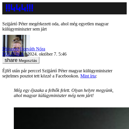
Szijjártó Péter megérkezett oda, ahol még egyetlen magyar
külügyminiszter sem járt
Diószegi-Horváth Nóra
POLITIKA
2024. október 7. 5:46
Megosztás
Éjfél után pár perccel Szijjártó Péter magyar külügyminiszter
sejtelmes posztot tett közzé a Facebookon.
Mint írta
:
Még egy éjszaka a felhők felett. Olyan helyre megyünk,
ahol magyar külügyminiszter még nem járt!