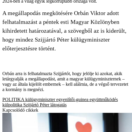
2024-ben a világ egyik legkorruptabb országa volt.
A megállapodás megkötésére Orbán Viktor adott
felhatalmazást a péntek esti Magyar Közlönyben
kihirdetett határozatával, a szövegből az is kiderült,
hogy mindez Szijjártó Péter külügyminiszter
előterjesztésre történt.
Orbán arra is felhatalmazta Szijjártót, hogy jelölje ki azokat, akik
letárgyalják a megállapodást, amit a magyar külügyminiszternek –
vagy az általa kijelölt embernek – kell aláírnia, de a végső tervezetet
a kormány is megnézi.
POLITIKA
külügyminiszter
egyenlítői-guinea
együttműködés
külpolitika
Szijjártó Péter
látogatás
Kapcsolódó cikkek