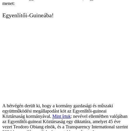
menet:
Egyenlítői-Guineába!
A hétvégén derült ki, hogy a kormány gazdasági és műszaki
együttműködési megállapodást köt az Egyenlítői-guineai
Köztársaság kormányával.
Mint írtuk
: nevével ellentétben valójában
az Egyenlítői-guineai Köztársaság egy diktatúra, amelyet 45 éve
vezet Teodoro Obiang elnök, és a Transparency International szerint