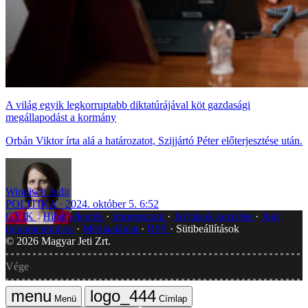
A világ egyik legkorruptabb diktatúrájával köt gazdasági
megállapodást a kormány
Orbán Viktor írta alá a határozatot, Szijjártó Péter előterjesztése után.
Windisch Judit
POLITIKA
2024. október 5. 6:52
GYIK
Hibát jelentek
Impresszum
Javítások kezelése
Jogi
dokumentumok
Médiaajánlat
RSS
Sütibeállítások
©
2026
Magyar Jeti Zrt.
Vége
Menü
Címlap