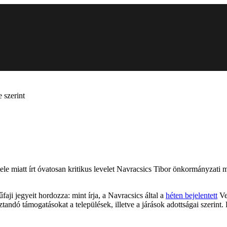
 szerint
ele miatt írt óvatosan kritikus levelet Navracsics Tibor önkormányzati
faji jegyeit hordozza: mint írja, a Navracsics által a
héten bejelentett
Ve
osztandó támogatásokat a települések, illetve a járások adottságai szer