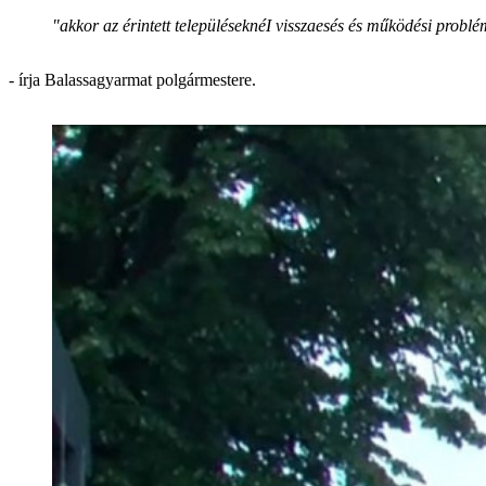
"akkor az érintett településeknéI visszaesés és működési probl
- írja Balassagyarmat polgármestere.