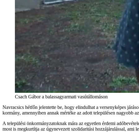
Csach Gábor a balassagyarmati vasútállomáson
Navracsics hétfőn jelentette be, hogy elindulhat a versenyképes járá
kormány, amennyiben annak mértéke az adott településen nagyobb az 
A települési önkormányzatoknak mára az egyetlen érdemi adóbevétele 
most is megkurtítja az úgynevezett szolidaritási hozzájárulással, ami