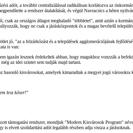
űzési adót, a további centralizálással radikálisan korlátozva az önkorm
pendítette a rendszer átalakítását, és végül Navracsics a héten nyilvá
l, csak az országos átlagot meghaladó "többletet", amit aztán a kormán
angsúlyozzák, hogy ne csak a járásközpontok és a magas bevételű telepü
tlet jó, "az a felzárkózást és a települések agglomerációjának fejlődé
ata is van:
 nem igazán lesznek érdekeltek abban, hogy magukhoz vonzzák a befekt
még az idei szintet sem tudják majd tartani.
athoz hasonló kisvárosokat, amelyek kimaradtak a megyei jogú városokr
nem lesz kóser!"
lzott támogatási rendszer, mondjuk "Modern Kisvárosok Program" néven, 
s elvett szolidaritási adót legalább részben adja vissza a járásoknak.