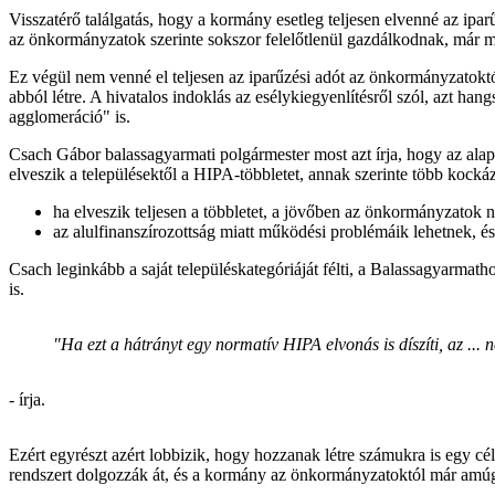
Visszatérő találgatás, hogy a kormány esetleg teljesen elvenné az ipar
az önkormányzatok szerinte sokszor felelőtlenül gazdálkodnak, már meg
Ez végül nem venné el teljesen az iparűzési adót az önkormányzatoktó
abból létre. A hivatalos indoklás az esélykiegyenlítésről szól, azt h
agglomeráció" is.
Csach Gábor balassagyarmati polgármester most azt írja, hogy az alapö
elveszik a településektől a HIPA-többletet, annak szerinte több kockáz
ha elveszik teljesen a többletet, a jövőben az önkormányzatok
az alulfinanszírozottság miatt működési problémáik lehetnek, és 
Csach leginkább a saját településkategóriáját félti, a Balassagyarm
is.
"Ha ezt a hátrányt egy normatív HIPA elvonás is díszíti, az ... 
- írja.
Ezért egyrészt azért lobbizik, hogy hozzanak létre számukra is egy cé
rendszert dolgozzák át, és a kormány az önkormányzatoktól már amúgy i