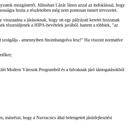
ányzatok mozgásterét. Júliusban Lázár János azzal az indoklással, hogy
nosságra hozta a részleteiben még nem pontosan ismert tervezetet.
y visszaadna a járásoknak, hogy ott egy pályázati keretet hozzanak
lések részesüljenek a HIPA-bevételek javából, hanem a többiek, "az
sét szolgálja - amennyiben finomhangolva lesz!" Ha viszont normatíve
etőket;
a kiírt Modern Városok Programból és a falvaknak járó támogatásokból
másrészt, hogy a Navracsics által belengetett járásfejlesztési