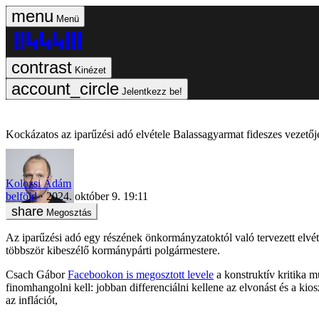
Menü
Kinézet
Jelentkezz be!
Kockázatos az iparűzési adó elvétele Balassagyarmat fideszes vezetője
Kolozsi Ádám
belföld
2024. október 9. 19:11
Megosztás
Az iparűzési adó egy részének önkormányzatoktól való tervezett elvét
többször kibeszélő kormánypárti polgármestere.
Csach Gábor
Facebookon is megosztott levele
a konstruktív kritika mű
finomhangolni kell: jobban differenciálni kellene az elvonást és a ki
az inflációt,