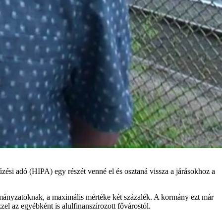
zési adó (HIPA) egy részét venné el és osztaná vissza a járásokhoz a
ormányzatoknak, a maximális mértéke két százalék. A kormány ezt már
zel az egyébként is alulfinanszírozott fővárostól.