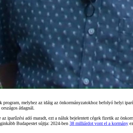
sok program, melyhez az idáig az önkormányzatokhoz befolyó helyi iparű
országos átlagnál.
az iparűzési adó maradt, ezt a náluk bejelentett cégek fizetik az önk
 leginkább Budapestet sújtja: 2024-ben
38 milliárdot vont el a kormány
ez