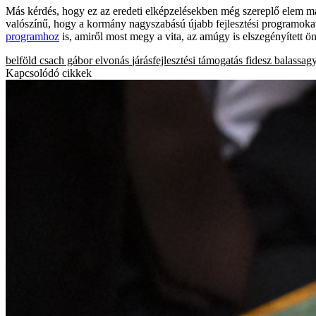
Más kérdés, hogy ez az eredeti elképzelésekben még szereplő elem már
valószínű, hogy a kormány nagyszabású újabb fejlesztési programokat 
programhoz
is, amiről most megy a vita, az amúgy is elszegényített ö
belföld
csach gábor
elvonás
járásfejlesztési támogatás
fidesz
balassag
Kapcsolódó cikkek