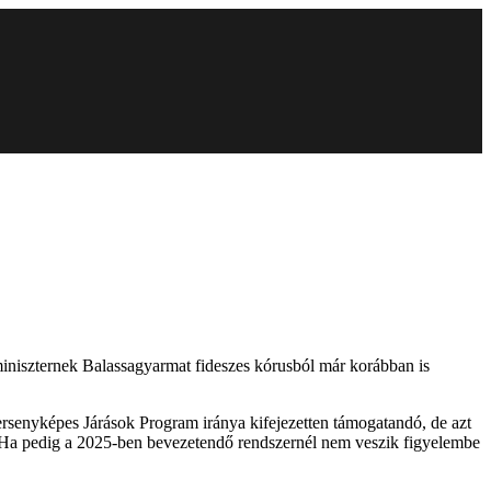
 miniszternek Balassagyarmat fideszes kórusból már korábban is
rsenyképes Járások Program iránya kifejezetten támogatandó, de azt
int. Ha pedig a 2025-ben bevezetendő rendszernél nem veszik figyelembe