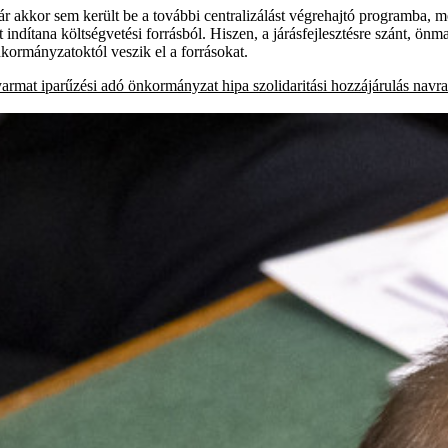
 akkor sem került be a további centralizálást végrehajtó programba, m
indítana költségvetési forrásból. Hiszen, a járásfejlesztésre szánt, ö
nkormányzatoktól veszik el a forrásokat.
yarmat
iparűzési adó
önkormányzat
hipa
szolidaritási hozzájárulás
navra