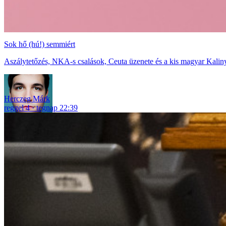
Sok hő (hú!) semmiért
Aszálytetőzés, NKA-s csalások, Ceuta üzenete és a kis magyar Kaliny
Herczeg Márk
reggel 4
tegnap 22:39