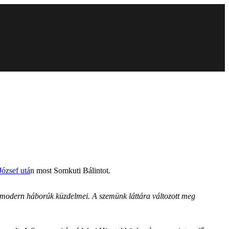
József utá
n most Somkuti Bálintot.
 modern háborúk küzdelmei. A szemünk láttára változott meg