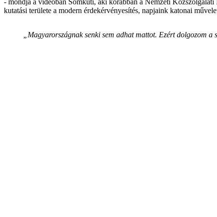
- mondja a videóban Somkuti, aki korábban a Nemzeti Közszolgálati 
kutatási területe a modern érdekérvényesítés, napjaink katonai művele
„Magyarországnak senki sem adhat mattot. Ezért dolgozom a sz