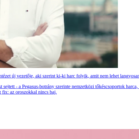
tézet új vezetője, aki szerint ki-ki harc folyik, amit nem lehet langyos
st sejtett - a Pegasus-botrány szerinte nemzetközi tőkéscsoportok har
 fix: az oroszokkal nincs baj.