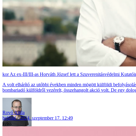
Az ex-III/III-as Horváth József lett a Szuverenitásvédelmi Kutatóin
A volt elhárító az utóbbi években minden mögött külföldi befolyásolá
bombariadó külföldről vezérelt, összehangolt akció volt. De egy dolog
Rovó Attila
belföld
2024. szeptember 17. 12:49
Friss