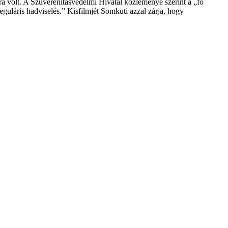
 volt. A Szuverenitásvédelmi Hivatal közleménye szerint a „fő
guláris hadviselés.” Kisfilmjét Somkuti azzal zárja, hogy