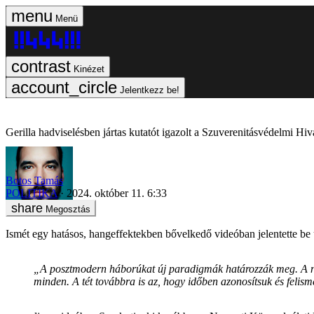
Menü
Kinézet
Jelentkezz be!
Gerilla hadviselésben jártas kutatót igazolt a Szuverenitásvédelmi Hiv
Botos Tamás
POLITIKA
2024. október 11. 6:33
Megosztás
Ismét egy hatásos, hangeffektekben bővelkedő videóban jelentette be 
„A posztmodern háborúkat új paradigmák határozzák meg. A nyi
minden. A tét továbbra is az, hogy időben azonosítsuk és felis