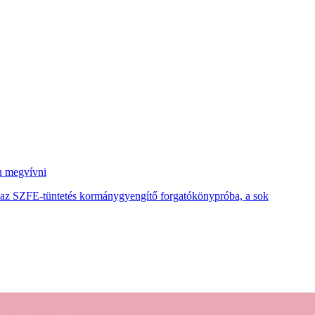
an megvívni
ca, az SZFE-tüntetés kormánygyengítő forgatókönypróba, a sok