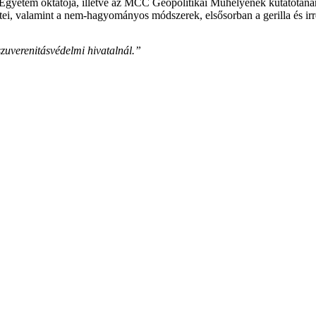
Egyetem oktatója, illetve az MCC Geopolitikai Műhelyének kutatótanára
tei, valamint a nem-hagyományos módszerek, elsősorban a gerilla és irre
uverenitásvédelmi hivatalnál.”