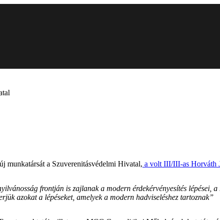
atal
új munkatársát a Szuverenitásvédelmi Hivatal,
a volt III/III-as Horváth 
lvánosság frontján is zajlanak a modern érdekérvényesítés lépései, a
merjük azokat a lépéseket, amelyek a modern hadviseléshez tartoznak”