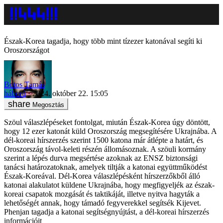
Észak-Korea tagadja, hogy több mint tízezer katonával segíti ki
Oroszországot
Botos Tamás
háború
2024. október 22. 15:05
Megosztás
Szöul válaszlépéseket fontolgat, miután Észak-Korea úgy döntött,
hogy 12 ezer katonát küld Oroszország megsegítésére Ukrajnába. A
dél-koreai hírszerzés szerint 1500 katona már átlépte a határt, és
Oroszország távol-keleti részén állomásoznak. A szöuli kormány
szerint a lépés durva megsértése azoknak az ENSZ biztonsági
tanácsi határozatoknak, amelyek tiltják a katonai együttműködést
Észak-Koreával. Dél-Korea válaszlépésként hírszerzőkből álló
katonai alakulatot küldene Ukrajnába, hogy megfigyeljék az észak-
koreai csapatok mozgását és taktikáját, illetve nyitva hagyták a
lehetőségét annak, hogy támadó fegyverekkel segítsék Kijevet.
Phenjan tagadja a katonai segítségnyújtást, a dél-koreai hírszerzés
információit