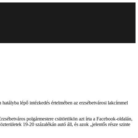
jén hatályba lépő intézkedés értelmében az erzsébetvárosi lakcímmel
 Erzsébetváros polgármestere csütörtökön azt írta a Facebook-oldalán,
közterületek 19-20 százalékán autó áll, és azok „jelentős része szinte