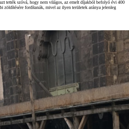
azt tették szóvá, hogy nem világos, az emelt díjakból befolyó évi 400
i zöldítésére fordítanák, mivel az ilyen területek aránya jelenleg