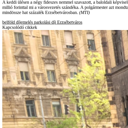
A keddi ülésen a négy fideszes nemmel szavazott, a baloldali képvisel
millió forinttal mi a városvezetés szándéka. A polgármester azt mondta,
mindössze hat százalék Erzsébetvárosban.
(MTI)
belföld
díjemelés
parkolási díj
Erzsébetváros
Kapcsolódó cikkek