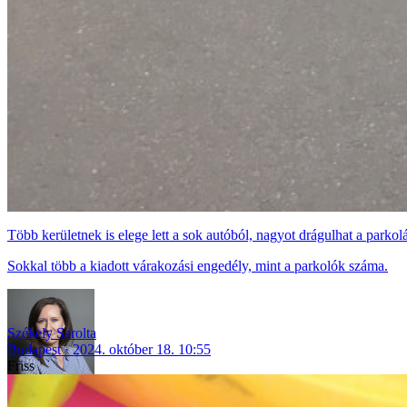
Több kerületnek is elege lett a sok autóból, nagyot drágulhat a parkol
Sokkal több a kiadott várakozási engedély, mint a parkolók száma.
Székely Sarolta
Budapest
2024. október 18. 10:55
Friss