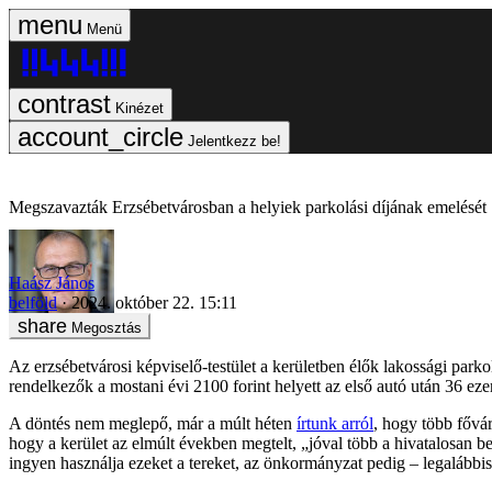
Menü
Kinézet
Jelentkezz be!
Megszavazták Erzsébetvárosban a helyiek parkolási díjának emelését
Haász János
belföld
2024. október 22. 15:11
Megosztás
Az erzsébetvárosi képviselő-testület a kerületben élők lakossági parko
rendelkezők a mostani évi 2100 forint helyett az első autó után 36 ezer
A döntés nem meglepő, már a múlt héten
írtunk arról
, hogy több fővár
hogy a kerület az elmúlt években megtelt, „jóval több a hivatalosan bej
ingyen használja ezeket a tereket, az önkormányzat pedig – legalábbis