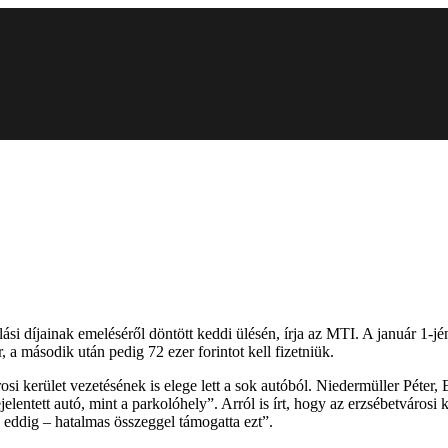
lási díjainak emeléséről döntött keddi ülésén, írja az MTI. A január 1-
, a második után pedig 72 ezer forintot kell fizetniük.
osi kerület vezetésének is elege lett a sok autóból. Niedermüller Péter,
elentett autó, mint a parkolóhely”. Arról is írt, hogy az erzsébetvárosi 
 eddig – hatalmas összeggel támogatta ezt”.