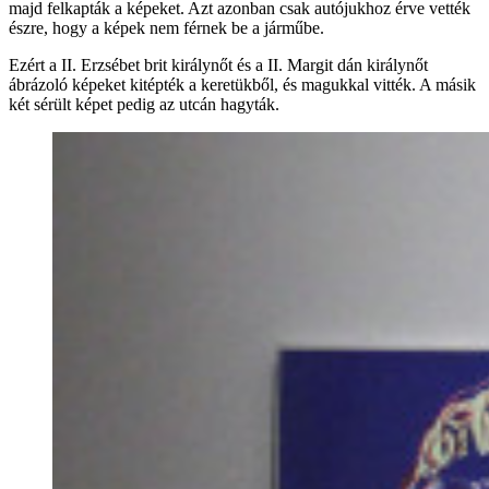
majd felkapták a képeket. Azt azonban csak autójukhoz érve vették
észre, hogy a képek nem férnek be a járműbe.
Ezért a II. Erzsébet brit királynőt és a II. Margit dán királynőt
ábrázoló képeket kitépték a keretükből, és magukkal vitték. A másik
két sérült képet pedig az utcán hagyták.