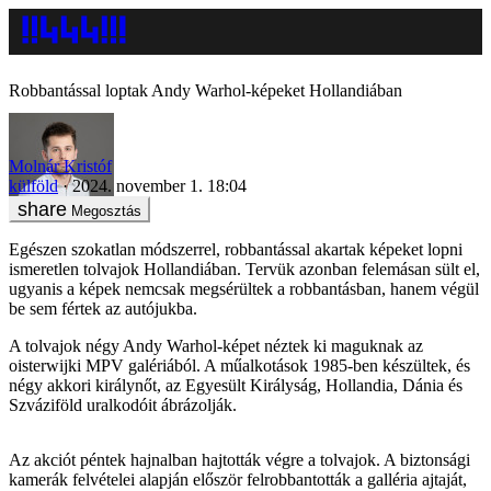
Robbantással loptak Andy Warhol-képeket Hollandiában
Molnár Kristóf
külföld
2024. november 1. 18:04
Megosztás
Egészen szokatlan módszerrel, robbantással akartak képeket lopni
ismeretlen tolvajok Hollandiában. Tervük azonban felemásan sült el,
ugyanis a képek nemcsak megsérültek a robbantásban, hanem végül
be sem fértek az autójukba.
A tolvajok négy Andy Warhol-képet néztek ki maguknak az
oisterwijki MPV galériából. A műalkotások 1985-ben készültek, és
négy akkori királynőt, az Egyesült Királyság, Hollandia, Dánia és
Szváziföld uralkodóit ábrázolják.
Az akciót péntek hajnalban hajtották végre a tolvajok. A biztonsági
kamerák felvételei alapján először felrobbantották a galléria ajtaját,