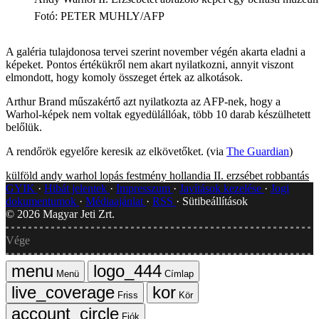
Fotó
:
PETER MUHLY/AFP
A galéria tulajdonosa tervei szerint november végén akarta eladni a
képeket. Pontos értékükről nem akart nyilatkozni, annyit viszont
elmondott, hogy komoly összeget értek az alkotások.
Arthur Brand műszakértő azt nyilatkozta az AFP-nek, hogy a
Warhol-képek nem voltak egyedülállóak, több 10 darab készülhetett
belőlük.
A rendőrök egyelőre keresik az elkövetőket. (via
The Guardian
)
külföld
andy warhol
lopás
festmény
hollandia
II. erzsébet
robbantás
GYIK
Hibát jelentek
Impresszum
Javítások kezelése
Jogi
dokumentumok
Médiaajánlat
RSS
Sütibeállítások
©
2026
Magyar Jeti Zrt.
Vége
Menü
Címlap
Friss
Kör
Fiók