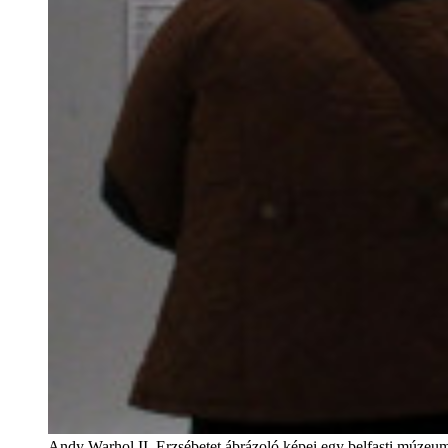
Andy Warhol II. Erzsébetet ábrázoló képei egy belfasti múzeu