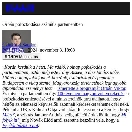
Orbán pofozkodásra számít a parlamentben
Czinkóczi Sándor
POLITIKA
2024. november 3. 18:08
Megosztás
„
Korán kezdtük a hetet. Ma rádió, holnap pofozkodás a
parlamentben, aztán még este irány Biskek, a türk tanács ülése.
Utána a »nagyok« jönnek hozzánk, csütörtökön és pénteken
Budapesten a világ szeme, Magyarország történetének legnagyobb
diplomáciai eseménye lesz
” -
ismertette a programját Orbán Viktor
.
És mivel a parlamentben úgy
100 éve nem nagyon volt verekedés
, a
pofozkodás emlegetésével a miniszterelnök arra utalhatott, hogy
hétfőn az ellenzéki képviselők azonnali kérdéseket tehetnek fel neki.
Például a DK-s Kálmán Olga várhatóan felteszi neki a kérdést, hogy
Miért?
, a szikrás Jámbor András pedig afeleől érdeklődik, hogy
Mi
folyik itt?
,
míg Novák Előd arról szeretne beszélni vele, hogy a
Fejétől bűzlik a hal
.