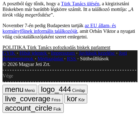
A posztból úgy tűnik, hogy a
Türk Tanács ülésén
, a kirgizisztáni
Biskekben már barátibb légkörre számít. Itt a találkozó mottója: „
A
török világ megerősítése
”.
November 7-én pedig Budapesten tartják
az EU állam- és
kormányfőinek informális találkozóját
, amit Orbán Viktor a nyugati
világ csúcstalálkozójaként szeret emlegetni.
POLITIKA
Türk Tanács
pofozkodás
biskek
parlament
GYIK
Hibát jelentek
Impresszum
Javítások kezelése
Jogi
dokumentumok
Médiaajánlat
RSS
Sütibeállítások
©
2026
Magyar Jeti Zrt.
Vége
Menü
Címlap
Friss
Kör
Fiók