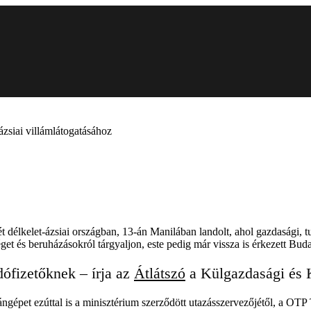
-ázsiai villámlátogatásához
 délkelet-ázsiai országban, 13-án Manilában landolt, ahol gazdasági, 
t és beruházásokról tárgyaljon, este pedig már vissza is érkezett Buda
dófizetőknek – írja az
Átlátszó
a Külgazdasági és K
et ezúttal is a minisztérium szerződött utazásszervezőjétől, a OTP Tr