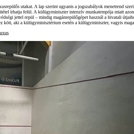
usrepülős utakat. A lap szerint ugyanis a jogszabályok menetrend szerint
kitétel írhatja felül. A külügyminiszter intenzív munkatempója miatt az
édségi jettel repül – mindig magánrepülőgépet használ a hivatali útjaih
z köti, aki a külügyminisztérium esetén a külügyminiszter, vagyis maga 
luxus