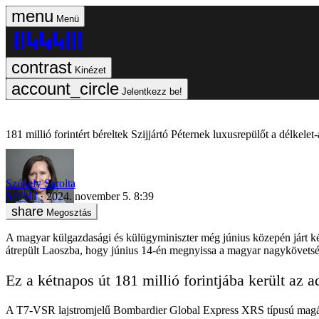
Menü
Kinézet
Jelentkezz be!
181 millió forintért béreltek Szijjártó Péternek luxusrepülőt a délkelet
Székely Sarolta
belföld
2024. november 5. 8:39
Megosztás
A magyar külgazdasági és külügyminiszter még június közepén járt két
átrepült Laoszba, hogy június 14-én megnyissa a magyar nagykövetsége
Ez a kétnapos út 181 millió forintjába került az a
A T7-VSR lajstromjelű Bombardier Global Express XRS típusú magángép