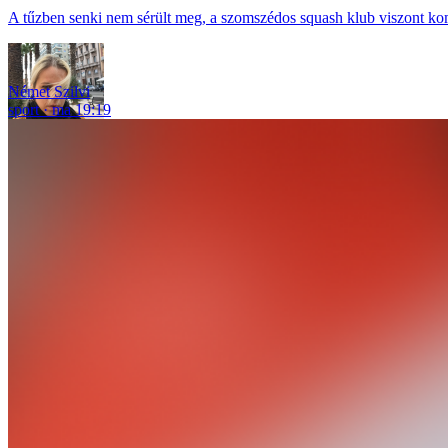
A tűzben senki nem sérült meg, a szomszédos squash klub viszont ko
Német Szilvi
sport
ma 19:19