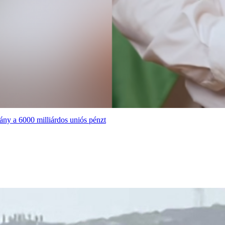
ány a 6000 milliárdos uniós pénzt