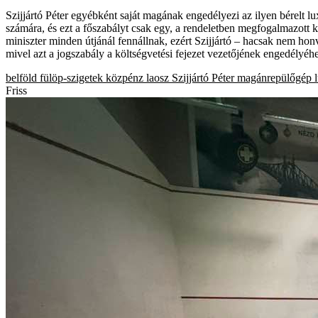
Szijjártó Péter egyébként saját magának engedélyezi az ilyen bérelt lux
számára, és ezt a főszabályt csak egy, a rendeletben megfogalmazott 
miniszter minden útjánál fennállnak, ezért Szijjártó – hacsak nem honv
mivel azt a jogszabály a költségvetési fejezet vezetőjének engedélyéhe
belföld
fülöp-szigetek
közpénz
laosz
Szijjártó Péter
magánrepülőgép
Friss