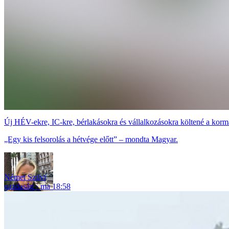
Új HÉV-ekre, IC-kre, bérlakásokra és vállalkozásokra költené a korm
„Egy kis felsorolás a hétvége előtt” – mondta Magyar.
Német Szilvi
gazdaság
ma 18:58