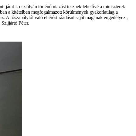
i járat I. osztályán történő utazást tesznek lehetővé a miniszterek
onban a kitételben megfogalmazott körülmények gyakorlatilag a
oz. A főszabálytól való eltérést ráadásul saját magának engedélyezi,
Szijjártó Péter.