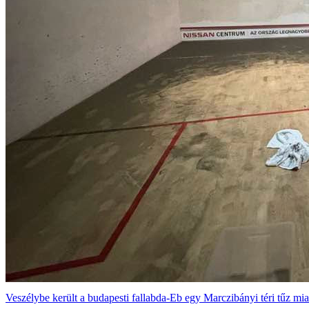
Veszélybe került a budapesti fallabda-Eb egy Marczibányi téri tűz mia