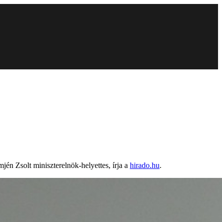
mjén Zsolt miniszterelnök-helyettes, írja a
hirado.hu
.