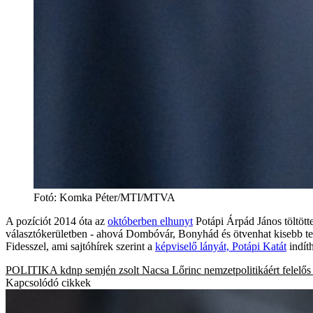
Fotó
:
Komka Péter/MTI/MTVA
A pozíciót 2014 óta az
októberben elhunyt
Potápi Árpád János töltött
választókerületben - ahová Dombóvár, Bonyhád és ötvenhat kisebb tel
Fidesszel, ami sajtóhírek szerint a
képviselő lányát, Potápi Katát
indíth
POLITIKA
kdnp
semjén zsolt
Nacsa Lőrinc
nemzetpolitikáért felelős
Kapcsolódó cikkek