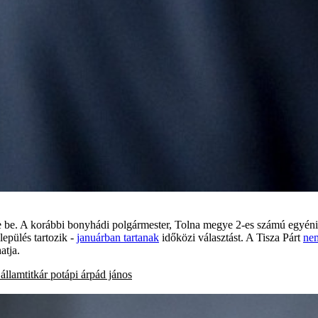
e be. A korábbi bonyhádi polgármester, Tolna megye 2-es számú egyéni 
epülés tartozik -
januárban tartanak
időközi választást. A Tisza Párt
nem
atja.
 államtitkár
potápi árpád jános