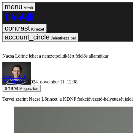
Menü
Kinézet
Jelentkezz be!
Nacsa Lőrinc lehet a nemzetpolitikáért felelős államtitkár
Benics Márk
POLITIKA
2024. november 11. 12:38
Megosztás
Tervei szerint Nacsa Lőrincet, a KDNP frakcióvezető-helyettesét jelöli