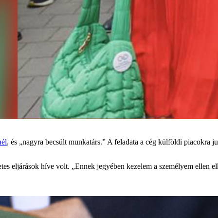
nél
, és „nagyra becsült munkatárs.” A feladata a cég külföldi piacokra ju
etes eljárások híve volt. „Ennek jegyében kezelem a személyem ellen elk