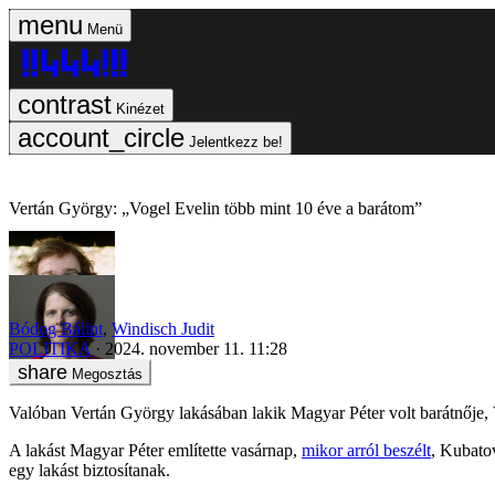
Menü
Kinézet
Jelentkezz be!
Vertán György: „Vogel Evelin több mint 10 éve a barátom”
Bódog Bálint
,
Windisch Judit
POLITIKA
2024. november 11. 11:28
Megosztás
Valóban Vertán György lakásában lakik Magyar Péter volt barátnője, 
A lakást Magyar Péter említette vasárnap,
mikor arról beszélt
, Kubatov
egy lakást biztosítanak.