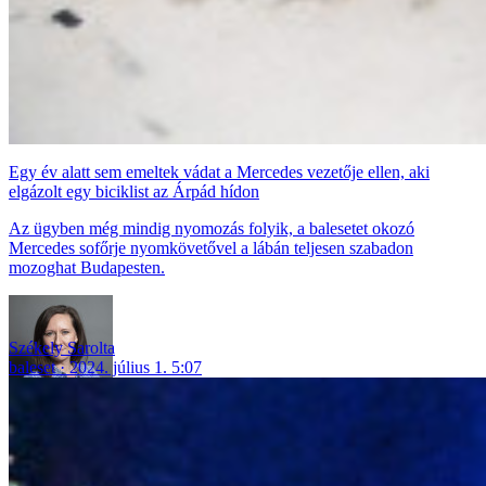
Egy év alatt sem emeltek vádat a Mercedes vezetője ellen, aki
elgázolt egy biciklist az Árpád hídon
Az ügyben még mindig nyomozás folyik, a balesetet okozó
Mercedes sofőrje nyomkövetővel a lábán teljesen szabadon
mozoghat Budapesten.
Székely Sarolta
baleset
2024. július 1. 5:07