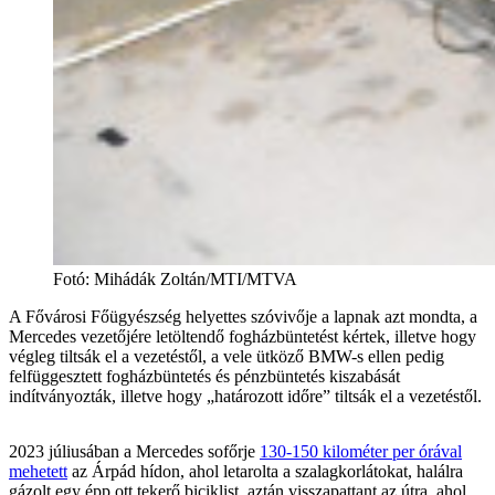
Fotó
:
Mihádák Zoltán/MTI/MTVA
A Fővárosi Főügyészség helyettes szóvivője a lapnak azt mondta, a
Mercedes vezetőjére letöltendő fogházbüntetést kértek, illetve hogy
végleg tiltsák el a vezetéstől, a vele ütköző BMW-s ellen pedig
felfüggesztett fogházbüntetés és pénzbüntetés kiszabását
indítványozták, illetve hogy „határozott időre” tiltsák el a vezetéstől.
2023 júliusában a Mercedes sofőrje
130-150 kilométer per órával
mehetett
az Árpád hídon, ahol letarolta a szalagkorlátokat, halálra
gázolt egy épp ott tekerő biciklist, aztán visszapattant az útra, ahol