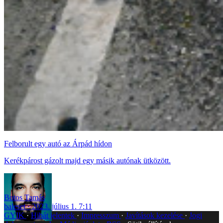
Felborult egy autó az Árpád hídon
Kerékpárost gázolt majd egy másik autónak ütközött.
Botos Tamás
baleset
2023. július 1. 7:11
GYIK
Hibát jelentek
Impresszum
Javítások kezelése
Jogi