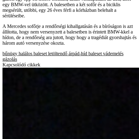
egy BMW-vel ütközött. A balesetben a két sofőr és a biciklis
megsérült, utóbbi, egy 26 éves férfi a kórházban belehalt a
sérüléseibe.
A Mercedes sofőrje a rendőrségi kihallgatásán és a bíróságon is azt
állította, hogy nem versenyzett a balesetben is érintett BMW-kkel a
hídon, de a rendőrség ara jutott, hogy hogy a tragédiát gyorshajtás és
három autó versenyzése okozta.
bűnügy
halálos baleset
letöltendő
árpád-híd
baleset
vádemelés
gázolás
Kapcsolódó cikkek