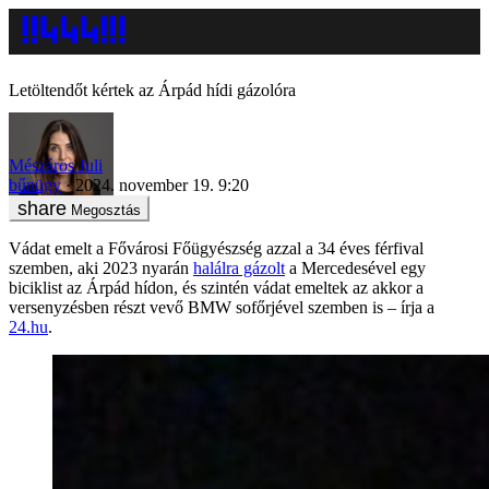
Letöltendőt kértek az Árpád hídi gázolóra
Mészáros Juli
bűnügy
2024. november 19. 9:20
Megosztás
Vádat emelt a Fővárosi Főügyészség azzal a 34 éves férfival
szemben, aki 2023 nyarán
halálra gázolt
a Mercedesével egy
biciklist az Árpád hídon, és szintén vádat emeltek az akkor a
versenyzésben részt vevő BMW sofőrjével szemben is – írja a
24.hu
.