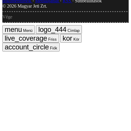
dokumentumok
Médiaajánlat
RSS
Sütibeállítások
©
2026
Magyar Jeti Zrt.
Vége
Menü
Címlap
Friss
Kör
Fiók