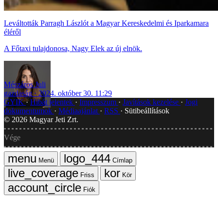
Leváltották Parragh Lászlót a Magyar Kereskedelmi és Iparkamara
éléről
A Főtaxi tulajdonosa, Nagy Elek az új elnök.
Mészáros Juli
gazdaság
2024. október 30. 11:29
GYIK
Hibát jelentek
Impresszum
Javítások kezelése
Jogi
dokumentumok
Médiaajánlat
RSS
Sütibeállítások
©
2026
Magyar Jeti Zrt.
Vége
Menü
Címlap
Friss
Kör
Fiók