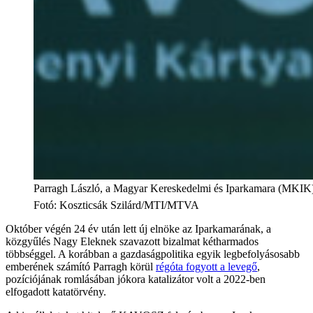
Parragh László, a Magyar Kereskedelmi és Iparkamara (MKIK) 
Fotó
:
Koszticsák Szilárd/MTI/MTVA
Október végén 24 év után lett új elnöke az Iparkamarának, a
közgyűlés Nagy Eleknek szavazott bizalmat kétharmados
többséggel. A korábban a gazdaságpolitika egyik legbefolyásosabb
emberének számító Parragh körül
régóta fogyott a levegő
,
pozíciójának romlásában jókora katalizátor volt a 2022-ben
elfogadott katatörvény.