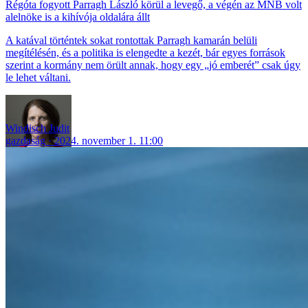
Régóta fogyott Parragh László körül a levegő, a végén az MNB volt
alelnöke is a kihívója oldalára állt
A katával történtek sokat rontottak Parragh kamarán belüli
megítélésén, és a politika is elengedte a kezét, bár egyes források
szerint a kormány nem örült annak, hogy egy „jó emberét” csak úgy
le lehet váltani.
Windisch Judit
gazdaság
2024. november 1. 11:00