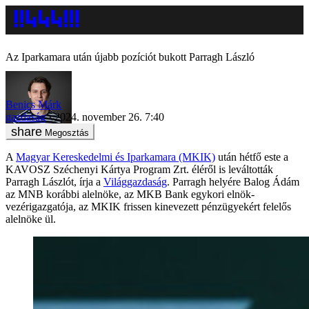
Az Iparkamara után újabb pozíciót bukott Parragh László
Benics Márk
gazdaság
2024. november 26. 7:40
Megosztás
A
Magyar Kereskedelmi és Iparkamara (MKIK)
után hétfő este a
KAVOSZ Széchenyi Kártya Program Zrt. éléről is leváltották
Parragh Lászlót, írja a
Világgazdaság
. Parragh helyére Balog Ádám
az MNB korábbi alelnöke, az MKB Bank egykori elnök-
vezérigazgatója, az MKIK frissen kinevezett pénzügyekért felelős
alelnöke ül.