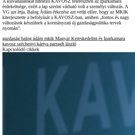
A kisvállalatokat hitelező KAVOSZ felerészben az Iparkamara
érdekeltsége, ezért a lap szerint várható volt a személyi változás. A
VG azt írtja, Balog Ádám érkezése azt vetíti előre, hogy az MKIK
kiterjesztette a befolyását a KAVOSZ-ban, amiben „fontos és nagy
változások készülnek a kormányzati új gazdaságpolitika tervek
nyomán”.
gazdaság
balog ádám
mkik
Magyar Kereskedelmi és Iparkamara
kavosz
széchenyi kártya
parragh lászló
Kapcsolódó cikkek