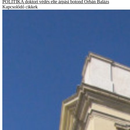
POLITIKA
doktori védés
elte
árpási botond
Orbán Balázs
Kapcsolódó cikkek