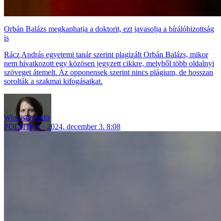
Orbán Balázs megkaphatja a doktorit, ezt javasolja a bírálóbizottság
is
Rácz András egyetemi tanár szerint plagizált Orbán Balázs, mikor
nem hivatkozott egy közösen jegyzett cikkre, melyből több oldalnyi
szöveget átemelt. Az opponensek szerint nincs plágium, de hosszan
sorolták a szakmai kifogásaikat.
Windisch Judit
POLITIKA
2024. december 3. 8:08