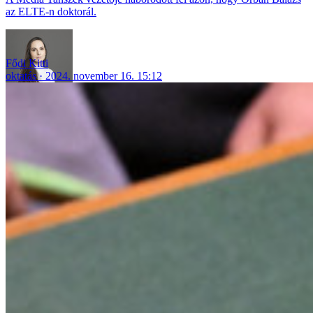
az ELTE-n doktorál.
Fődi Kitti
oktatás
2024. november 16. 15:12