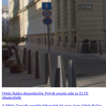
Orbán Balázs disszertációja: Polyák posztja után az ELTE
elhatárolódik
A Média Tanszék vezetője háborodott fel azon, hogy Orbán Balázs