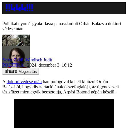
Politikai nyomásgyakorlásra panaszkodott Orbán Balázs a doktori
védése után
Szász Zsófi
,
Windisch Judit
POLITIKA
2024. december 3. 16:12
Megosztás
A
doktori védése után
harapófogóval kellett kihúzni Orbán
Balázsból, hogy disszertációjának összefoglalója, az úgynevezett
tézisfüzet miért egyik beosztottja, Árpási Botond gépén készül.