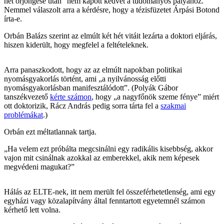
hét őrjöngése után” nem kapott kedvet a tudományos pályához.
Nemmel válaszolt arra a kérdésre, hogy a tézisfüzetet Árpási Botond
írta-e.
Orbán Balázs szerint az elmúlt két hét vitáit lezárta a doktori eljárás,
hiszen kiderült, hogy megfelel a feltételeknek.
Arra panaszkodott, hogy az az elmúlt napokban politikai
nyomásgyakorlás történt, ami „a nyilvánosság előtti
nyomásgyakorlásban manifesztálódott”. (Polyák Gábor
tanszékvezető
kérte számon
, hogy „a nagyfőnök szeme fénye” miért
ott doktorizik, Rácz András pedig sorra tárta fel a
szakmai
problémákat
.)
Orbán ezt méltatlannak tartja.
„Ha velem ezt próbálta megcsinálni egy radikális kisebbség, akkor
vajon mit csinálnak azokkal az emberekkel, akik nem képesek
megvédeni magukat?”
Hálás az ELTE-nek, itt nem merült fel összeférhetetlenség, ami egy
egyházi vagy közalapítvány által fenntartott egyetemnél számon
kérhető lett volna.