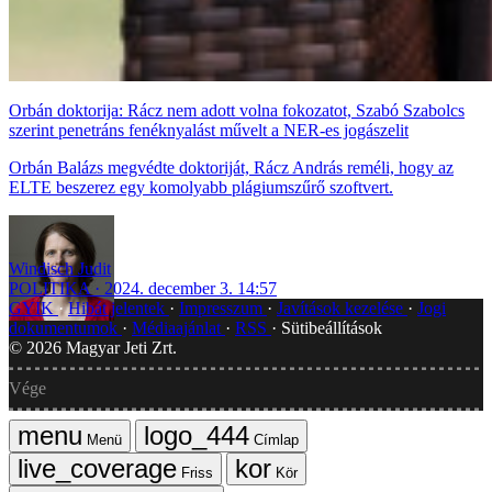
Orbán doktorija: Rácz nem adott volna fokozatot, Szabó Szabolcs
szerint penetráns fenéknyalást művelt a NER-es jogászelit
Orbán Balázs megvédte doktoriját, Rácz András reméli, hogy az
ELTE beszerez egy komolyabb plágiumszűrő szoftvert.
Windisch Judit
POLITIKA
2024. december 3. 14:57
GYIK
Hibát jelentek
Impresszum
Javítások kezelése
Jogi
dokumentumok
Médiaajánlat
RSS
Sütibeállítások
©
2026
Magyar Jeti Zrt.
Vége
Menü
Címlap
Friss
Kör