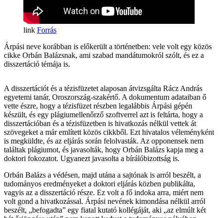
Forrás
Árpási neve korábban is előkerült a történetben: vele volt egy közös
cikke Orbán Balázsnak, ami szabad mandátumokról szólt, és ez a
disszertáció témája is.
A disszertációt és a tézisfüzetet alaposan átvizsgálta Rácz András
egyetemi tanár, Oroszország-szakértő. A dokumentum adataiban ő
vette észre, hogy a tézisfüzet részben legalábbis Árpási gépén
készült, és egy plágiumellenőrző szoftverrel azt is feltárta, hogy a
disszertációban és a tézisfüzetben is hivatkozás nélkül vettek át
szövegeket a már említett közös cikkből. Ezt hivatalos véleményként
is megküldte, és az eljárás során felolvasták. Az opponensek nem
találtak plágiumot, és javasolták, hogy Orbán Balázs kapja meg a
doktori fokozatot. Ugyanezt javasolta a bírálóbizottság is.
Orbán Balázs a védésen, majd utána a sajtónak is arról beszélt, a
tudományos eredményeket a doktori eljárás közben publikálta,
vagyis az a disszertáció része. Ez volt a fő indoka arra, miért nem
volt gond a hivatkozással. Árpási nevének kimondása nélkül arról
beszélt, „befogadta” egy fiatal kutató kollégáját, aki „az elmúlt két