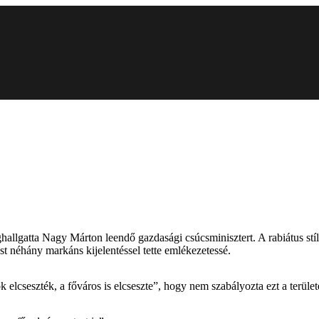
hallgatta Nagy Márton leendő gazdasági csúcsminisztert. A rabiátus stílu
ést néhány markáns kijelentéssel tette emlékezetessé.
lcseszték, a főváros is elcseszte”, hogy nem szabályozta ezt a területet,