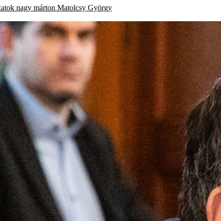
atok
nagy márton
Matolcsy György