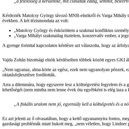
„a felelősség a kerületeké, mit csináltak eddig, semmit, beleért
Kérdezték Matolcsy György távozó MNB-elnökről és Varga Mihály táv
években. A két tézismondata az volt:
„Matolcsy György és énközöttem a szakmai konfliktus személyi 
„Varga Mihályt szakmailag tisztelem, konzervatív ember, a jegy
A gyenge forinttal kapcsolatos kérdésre azt válaszolta, hogy az árfo
Vajda Zoltán bizottsági elnök kérdéseiben többek között egyes GKI ált
„Nem ugyanaz, alma-körte az egész, ezek nem ugyanolyan pénzek, ez eg
oktatásfejlesztésre fordították.
Arra a dilemmára, hogy egyszerre lesz a költségvetési fegyelem és a gaz
lehetőségét (nem mintha nem lenne évek óta egyébként is elég laza a 
„A fiskális uralom nem jó, egyensúly kell a költségvetés és a
Ez azt jelenti az ő olvasatában, hogy a kettő ugyanannyira fontos, me
gazdasági problémák miatt bukott meg, „nem véletlen, hogy Lindner p