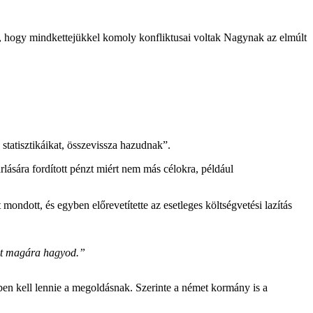
 hogy mindkettejükkel komoly konfliktusai voltak Nagynak az elmúlt
statisztikáikat, összevissza hazudnak”.
ására fordított pénzt miért nem más célokra, például
mondott, és egyben előrevetítette az esetleges költségvetési lazítás
got magára hagyod.”
ében kell lennie a megoldásnak. Szerinte a német kormány is a