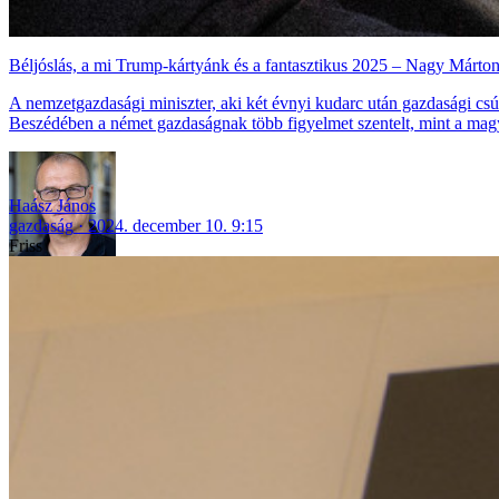
Béljóslás, a mi Trump-kártyánk és a fantasztikus 2025 – Nagy Márton
A nemzetgazdasági miniszter, aki két évnyi kudarc után gazdasági csú
Beszédében a német gazdaságnak több figyelmet szentelt, mint a mag
Haász János
gazdaság
2024. december 10. 9:15
Friss