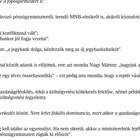
ve a főpolgármestert is”.
ozó pénzügyminiszterről, leendő MNB-elnökről is, akikről köztudott,
konfliktussá vált”;
bankot jól fogja vezetni”.
lyam „a jegybank dolga, kérdezzék meg az új jegybankelnököt”.
al közölt adatok is előjöttek, erre azt mondta Nagy Márton: „hagyjuk a 
y téves összehasonlítás” – ezt pedig arra mondta, hogy a reptér vásárl
daságélénkítés, tehát a költségvetési költekezés felelőse, német példát 
költségvetési fegyelem):
 növekedés között. Nem lehet fiskális dominancia, mert akkor a gazdasá
g kell találni az egyensúlyt. Ha nem sikerül, akkor a miniszterelnök fej
énzügyminisztert rúgták ki először”.