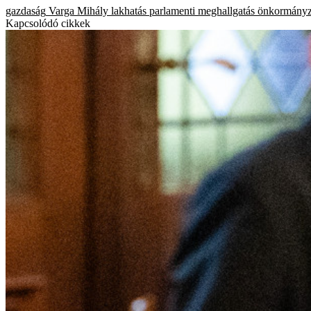
gazdaság
Varga Mihály
lakhatás
parlamenti meghallgatás
önkormányz
Kapcsolódó cikkek