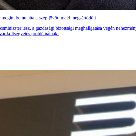
 megint bemutatta a szép jövőt, majd megsértődött
csminiszter lesz, a gazdasági bizottsági meghallgatása végén nehezmén
yar költségvetés problémáinak.