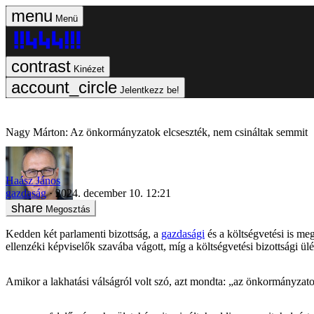
Menü
Kinézet
Jelentkezz be!
Nagy Márton: Az önkormányzatok elcseszték, nem csináltak semmit
Haász János
gazdaság
2024. december 10. 12:21
Megosztás
Kedden két parlamenti bizottság, a
gazdasági
és a költségvetési is meg
ellenzéki képviselők szavába vágott, míg a költségvetési bizottsági ül
Amikor a lakhatási válságról volt szó, azt mondta: „az önkormányzatok e