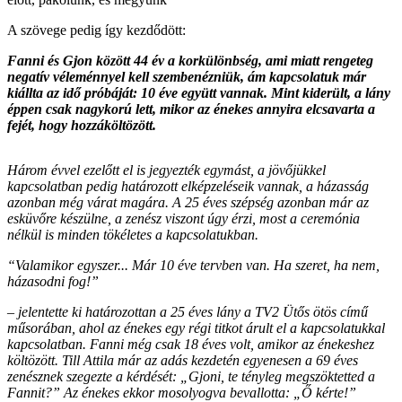
A szövege pedig így kezdődött:
Fanni és Gjon között 44 év a korkülönbség, ami miatt rengeteg
negatív véleménnyel kell szembenézniük, ám kapcsolatuk már
kiállta az idő próbáját: 10 éve együtt vannak. Mint kiderült, a lány
éppen csak nagykorú lett, mikor az énekes annyira elcsavarta a
fejét, hogy hozzáköltözött.
Három évvel ezelőtt el is jegyezték egymást, a jövőjükkel
kapcsolatban pedig határozott elképzeléseik vannak, a házasság
azonban még várat magára. A 25 éves szépség azonban már az
esküvőre készülne, a zenész viszont úgy érzi, most a ceremónia
nélkül is minden tökéletes a kapcsolatukban.
“Valamikor egyszer... Már 10 éve tervben van. Ha szeret, ha nem,
házasodni fog!”
– jelentette ki határozottan a 25 éves lány a TV2 Ütős ötös című
műsorában, ahol az énekes egy régi titkot árult el a kapcsolatukkal
kapcsolatban. Fanni még csak 18 éves volt, amikor az énekeshez
költözött. Till Attila már az adás kezdetén egyenesen a 69 éves
zenésznek szegezte a kérdését: „Gjoni, te tényleg megszöktetted a
Fannit?” Az énekes ekkor mosolyogva bevallotta: „Ő kérte!”