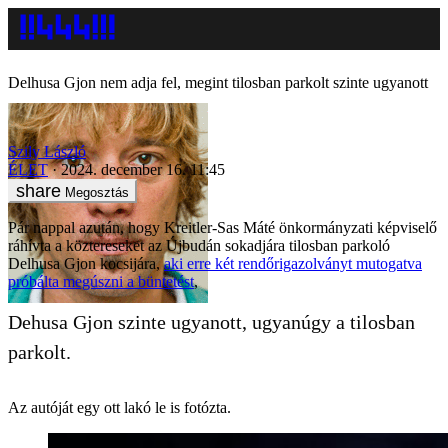
Delhusa Gjon nem adja fel, megint tilosban parkolt szinte ugyanott
Szily László
ÉLET
2024. december 16. 11:45
Megosztás
Pár nappal azután, hogy Kreitler-Sas Máté önkormányzati képviselő
ráhívta a köztereseket az Újbudán sokadjára tilosban parkoló
Delhusa Gjon kocsijára,
aki erre két rendőrigazolványt mutogatva
próbálta megúszni a büntetést
,
Dehusa Gjon szinte ugyanott, ugyanúgy a tilosban
parkolt.
Az autóját egy ott lakó le is fotózta.