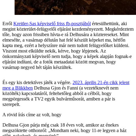
Erről
Kreitler-Sas képviselő friss fb-posztjából
értesülhettünk, aki
megint közterület-felügyelői eljárást kezdeményezett. Megkérdeztem
tőle, hogy azon frissiben hívta-e rá Delhusára a köztereseket. Mint
elmesélte, a vasárnap délután hat felé készült képeket ma, hétfőn
kapta meg, ezért a helyszínre már nem tudott felügyelőket küldeni.
Viszont most elküldte nekik, kérve, hogy lépjenek. Az
önkormányzati képviselő nem tudja, hogy a képek alapján fognak-e
eljárást indítani, de a fotók metaadatai között megvan, hogy
vasárnap negyed hét táján készültek.
És egy kis detektíves játék a végére.
2023. április 21-én cikk jelent
meg a Blikkben
Delhusa Gjon és Fanni (a vezetéknevét nem
közölték) kapcsolatáról, feltehetőleg abból a célból, hogy
megpörgessék a TV2 egyik bulvárműsorát, amiben a pár is
szerepelt.
A rövid írás címe az volt, hogy
Delhusa Gjon párja még csak 18 éves volt, amikor az énekes
megszöktette otthonról: „Mondtam neki, hogy 11-re legyen a ház
előtt, pakolunk, és megyünk”