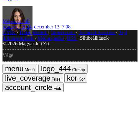
Mészáros Juli
bűnügy
2024. december 13. 7:08
GYIK
Hibát jelentek
Impresszum
Javítások kezelése
Jogi
dokumentumok
Médiaajánlat
RSS
Sütibeállítások
©
2026
Magyar Jeti Zrt.
Vége
Menü
Címlap
Friss
Kör
Fiók