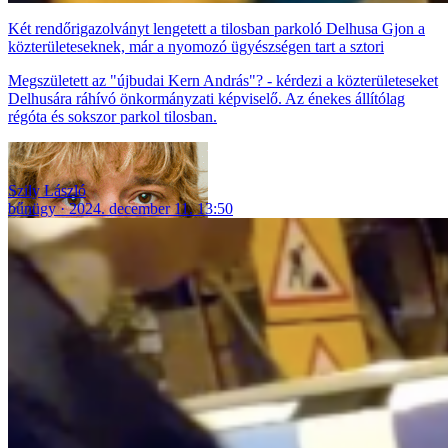
Két rendőrigazolványt lengetett a tilosban parkoló Delhusa Gjon a
közterületeseknek, már a nyomozó ügyészségen tart a sztori
Megszületett az "újbudai Kern András"? - kérdezi a közterületeseket
Delhusára ráhívó önkormányzati képviselő. Az énekes állítólag
régóta és sokszor parkol tilosban.
Szily László
bűnügy
2024. december 11. 13:50