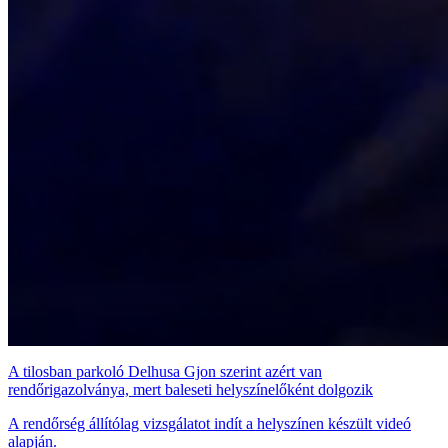
A tilosban parkoló Delhusa Gjon szerint azért van
rendőrigazolványa, mert baleseti helyszínelőként dolgozik
A rendőrség állítólag vizsgálatot indít a helyszínen készült videó
alapján.