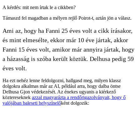
A kérdés: mit nem írtak le a cikkben?
Támaszd fel magadban a mélyen rejlő Poirot-t, aztán jön a válasz.
Ami az, hogy ha Fanni 25 éves volt a cikk írásakor,
és mint elmesélte, ekkor már 10 éve jártak, akkor
Fanni 15 éves volt, amikor már annyira jártak, hogy
a házasság is szóba került köztük. Delhusa pedig 59
éves volt.
Ha ezt nehéz lenne feldolgozni, hallgasd meg, milyen klassz
dolgokra alkalmas már az AI, például arra, hogy dalba öntse
Delhusa Gjon védekezését. Az énekes ugyanis a kiérkező
köztereseknek
azzal magyarázta a rendőrigazolványait, hogy ő
valójában baleseti helyszínelő
ként dolgozik: