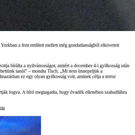
 Yorkban a fent említett mellett még gondatlanságból elkövetett
tja bírálta a nyilvánosságot, amiért a december 4-i gyilkosság után
ehettünk tanúi” – mondta Tisch. „Mi nem ünnepeljük a
mazásban ez egy olyan gyilkosság volt, aminek célja a terror
tják fogva. A bíró megtagadta, hogy óvadék ellenében szabadlábra
nia