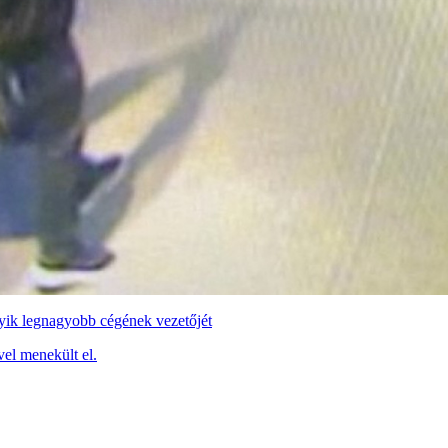
yik legnagyobb cégének vezetőjét
vel menekült el.