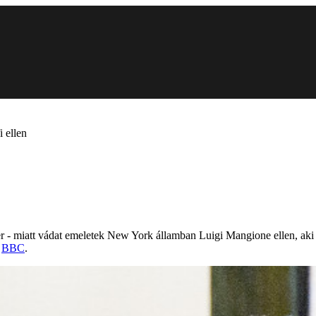
 ellen
der - miatt vádat emeletek New York államban Luigi Mangione ellen, a
a
BBC
.