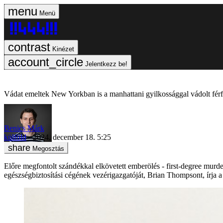
Menü
Kinézet
Jelentkezz be!
Vádat emeltek New Yorkban is a manhattani gyilkossággal vádolt férfi
Benics Márk
külföld
2024. december 18. 5:25
Megosztás
Előre megfontolt szándékkal elkövetett emberölés - first-degree mur
egészségbiztosítási cégének vezérigazgatóját, Brian Thompsont, írja 