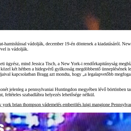
kirat-hamisítással vádolják, december 19-én döntenek a kiadatásáról. New
vel is vádolják.
ti ügyész, mind Jessica Tisch, a New York-i rendőrkapitányság megbízot
 közel két hétben a hidegvérű gyilkosság megdöbbentő ünneplésének l
djaival kapcsolatban Bragg azt mondta, hogy „a legalapvetőbb megfogal
nét jelenleg a pennsylvaniai Huntingdon megyében lévő börtönben tar
t, feltételes szabadlábra helyezés lehetősége nélkül.
w york
brian thompson
vádemelés
emberölés
luigi mangione
Pennsylva