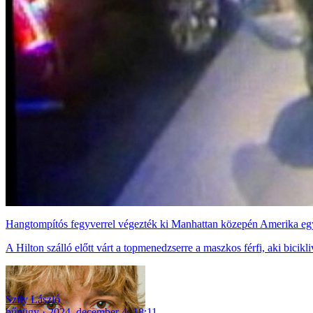
Hangtompítós fegyverrel végezték ki Manhattan közepén Amerika eg
A Hilton szálló előtt várt a topmenedzserre a maszkos férfi, aki bicikli
Szily László
bűnügy
2024. december 4. 18:11