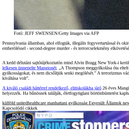
Fotó
:
JEFF SWENSEN/Getty Images via AFP
Pennsylvania államban, ahol elfogták, illegális fegyvertartással és o
emberöléssel - second-degree murder - és terrorcselekmény elkövetésé
A kedd délutáni sajtótájékoztatón mind Alvin Bragg New York-i kerüle
lelkesen ünnepelte Mangionét
. „A Thompson meggyilkolása óta eltelt
gyilkosságokat, és nem dicsőítjük senki megölését.” A terrorizmus vá
kiváltása volt”.
A kiváló családi háttérrel rendelkező, elitiskolákba járó
26 éves Mangio
helyezzék. Ha bűnösnek találják, életfogytiglani börtönbüntetést kapha
külföld
unitedhealthcare
manhattani gyilkosság
Egyesült Államok
ne
Kapcsolódó cikkek