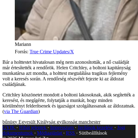
Mariann
Forrás
:
True Crime Updates/X
Bár a holttestet hivatalosan még nem azonosították, a nő családját
már értesítették a rendőrök. Helen Critchley, a boltoni kapitányság
munkatársa azt mondta, a holttest megtalálása tragikus fejlemény
volt a keresés során. A rendőrség részvétét fejezte ki az áldozat
családjának.
Critchley köszönetet mondott a boltoni lakosoknak, akik segítették a
keresést, és megígérte, folytatják a munkát, hogy minden
körülményt felderítsenek és igazságot szolgáltassanak az áldozatnak.
(
via The Guardian
)
bűnügy
Egyesült Királyság
gyilkosság
manchester
GYIK
Hibát jelentek
Impresszum
Javítások kezelése
Jogi
dokumentumok
Médiaajánlat
RSS
Sütibeállítások