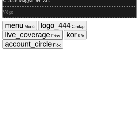
©
2026
Magyar Jeti Zrt.
Vége
Menü
Címlap
Friss
Kör
Fiók