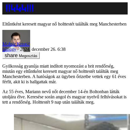
Eltűntként keresett magyar nő holttestét találták meg Manchesterben
Molnár Kristóf
bűnügy
2024. december 26. 6:38
Megosztás
Gyilkosság gyanúja miatt indított nyomozást a brit rendőrség,
miután egy eltűntként keresett magyar nő holttestét találták meg
Manchesterben. A hatóságok az ügyben őrizetbe vettek egy 61 éves
férfit, akit ki is hallgattak már.
Az 55 éves, Mariann nevű nőt december 14-én Boltonban látták
utoljára élve. Keresése során angol és magyar nyelvű felhívásokat is
tett a rendőrség. Holttestét 9 nap után találták meg.