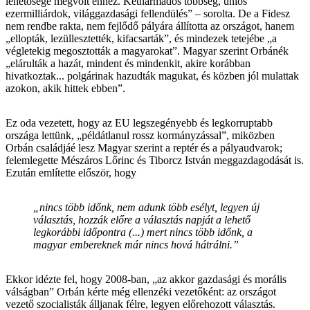
lehetősége megvolt ehhez. Kétharmados többség, uniós
ezermilliárdok, világgazdasági fellendülés” – sorolta. De a Fidesz
nem rendbe rakta, nem fejlődő pályára állította az országot, hanem
„ellopták, lezüllesztették, kifacsarták”, és mindezek tetejébe „a
végletekig megosztották a magyarokat”. Magyar szerint Orbánék
„elárulták a hazát, mindent és mindenkit, akire korábban
hivatkoztak... polgárinak hazudták magukat, és közben jól mulattak
azokon, akik hittek ebben”.
Ez oda vezetett, hogy az EU legszegényebb és legkorruptabb
országa lettünk, „példátlanul rossz kormányzással”, miközben
Orbán családjáé lesz Magyar szerint a reptér és a pályaudvarok;
felemlegette Mészáros Lőrinc és Tiborcz István meggazdagodását is.
Ezután említette először, hogy
„nincs több időnk, nem adunk több esélyt, legyen új
választás, hozzák előre a választás napját a lehető
legkorábbi időpontra (...) mert nincs több időnk, a
magyar embereknek már nincs hová hátrálni.”
Ekkor idézte fel, hogy 2008-ban, „az akkor gazdasági és morális
válságban” Orbán kérte még ellenzéki vezetőként: az országot
vezető szocialisták álljanak félre, legyen előrehozott választás.