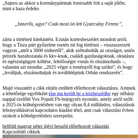
„Sajnos az akkor a kormánypártnak fontosabb folt a saját jóléte,
mint a haza érdeke.
„Ismerős, ugye? Csak most ön lett Gyurcsány Ferenc”,
zárta a történeti kitekintést. Ezután kortesbeszédet mondott arról,
hogy a Tisza párt győzelme esetén mi fog történni – visszaszerzett
vagyon „attól a 3000 embertől”, akik szétrabolták az országot, uniós
pénzek hazahozatala és kkv-knak, családi gazdaságoknak, oktatásra
és egészségügyre költése, felelősségre vonás és elszámoltatás –,
valamint azt mondta: „2025 végre a reményről fog szólni”, és hogy
„leváltjuk, elszámoltatjuk és továbblépünk Orbán rendszerén”.
Majd visszatért a cikk elején említett előrehozott választásra. Aminek
a lehetősége egyébként
épp ma került be a közbeszédbe
egy néhány
nappal ezelőtti Vox Populi Fb-bejegyzés nyomán, amely arról szólt:
a 2025-ös költségvetésben van egy olyan 8,4 milliárdos, választások
lebonyolításával kapcsolatos kiadási tétel, ami csak választási évben
szokott a költségvetésben szerepelni.
belföld
magyar péter
újévi beszéd
előrehozott választás
Kapcsolódó cikkek