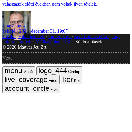
választások előtti években nem voltak ilyen tételek.
Haász János
belföld
2024. december 31. 19:07
GYIK
Hibát jelentek
Impresszum
Javítások kezelése
Jogi
dokumentumok
Médiaajánlat
RSS
Sütibeállítások
©
2026
Magyar Jeti Zrt.
Vége
Menü
Címlap
Friss
Kör
Fiók