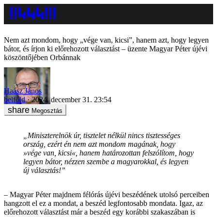
Nem azt mondom, hogy „vége van, kicsi”, hanem azt, hogy legyen
bátor, és írjon ki előrehozott választást – üzente Magyar Péter újévi
köszöntőjében Orbánnak
Haász János
belföld
2024. december 31. 23:54
Megosztás
„Miniszterelnök úr, tisztelet nélkül nincs tisztességes
ország, ezért én nem azt mondom magának, hogy
»vége van, kicsi«, hanem határozottan felszólítom, hogy
legyen bátor, nézzen szembe a magyarokkal, és legyen
új választás!”
– Magyar Péter majdnem félórás újévi beszédének utolsó perceiben
hangzott el ez a mondat, a beszéd legfontosabb mondata. Igaz, az
előrehozott választást már a beszéd egy korábbi szakaszában is