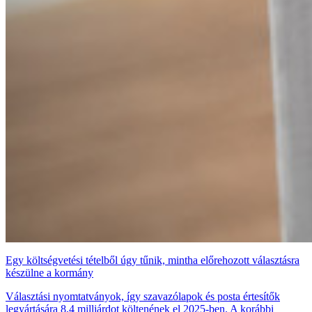
Egy költségvetési tételből úgy tűnik, mintha előrehozott választásra
készülne a kormány
Választási nyomtatványok, így szavazólapok és posta értesítők
legyártására 8,4 milliárdot költenének el 2025-ben. A korábbi