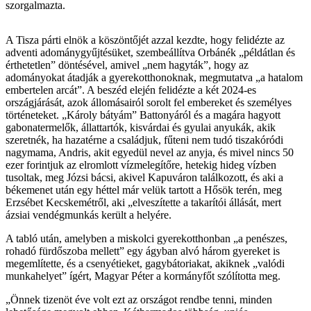
szorgalmazta.
A Tisza párti elnök a köszöntőjét azzal kezdte, hogy felidézte az
adventi adománygyűjtésüket, szembeállítva Orbánék „példátlan és
érthetetlen” döntésével, amivel „nem hagyták”, hogy az
adományokat átadják a gyerekotthonoknak, megmutatva „a hatalom
embertelen arcát”. A beszéd elején felidézte a két 2024-es
országjárását, azok állomásairól sorolt fel embereket és személyes
történeteket. „Károly bátyám” Battonyáról és a magára hagyott
gabonatermelők, állattartók, kisvárdai és gyulai anyukák, akik
szeretnék, ha hazatérne a családjuk, fűteni nem tudó tiszakóródi
nagymama, Andris, akit egyedül nevel az anyja, és mivel nincs 50
ezer forintjuk az elromlott vízmelegítőre, hetekig hideg vízben
tusoltak, meg Józsi bácsi, akivel Kapuváron találkozott, és aki a
békemenet után egy héttel már velük tartott a Hősök terén, meg
Erzsébet Kecskemétről, aki „elveszítette a takarítói állását, mert
ázsiai vendégmunkás került a helyére.
A tabló után, amelyben a miskolci gyerekotthonban „a penészes,
rohadó fürdőszoba mellett” egy ágyban alvó három gyereket is
megemlítette, és a csenyétieket, gagybátoriakat, akiknek „valódi
munkahelyet” ígért, Magyar Péter a kormányfőt szólította meg.
„Önnek tizenöt éve volt ezt az országot rendbe tenni, minden