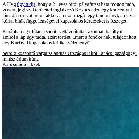
A Hvg
úgy tudja
, hogy a 21 éves bírói pályafutást háta mögött tudó,
versenyjogi szakterülettel foglalkozó Kovács ellen egy koncentrált
támadássorozat indult akkor, amikor megírt egy tanulmányt, amely a
kúriai bírák függetlenségével kapcsolatos kérdéseket is feszeget.
Korábban egy főtanácsadót is eltávolítottak azonnali hatállyal,
amiről a lap úgy tudta, azért történt, „mert a főnöke neki tulajdonított
egy Kúriával kapcsolatos kritikai véleményt”.
belföld
köszöntő
varga zs andrás
Országos Bírói Tanács
igazságügyi
minisztérium
kúria
Kapcsolódó cikkek