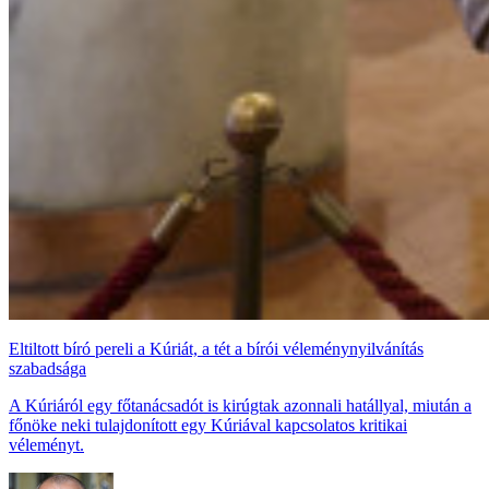
Eltiltott bíró pereli a Kúriát, a tét a bírói véleménynyilvánítás
szabadsága
A Kúriáról egy főtanácsadót is kirúgtak azonnali hatállyal, miután a
főnöke neki tulajdonított egy Kúriával kapcsolatos kritikai
véleményt.