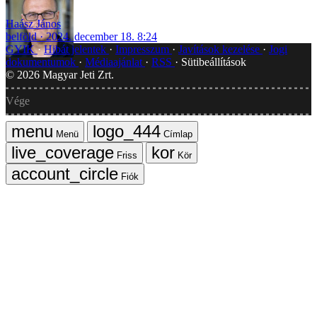
Haász János
belföld
2024. december 18. 8:24
GYIK
Hibát jelentek
Impresszum
Javítások kezelése
Jogi
dokumentumok
Médiaajánlat
RSS
Sütibeállítások
©
2026
Magyar Jeti Zrt.
Vége
Menü
Címlap
Friss
Kör
Fiók