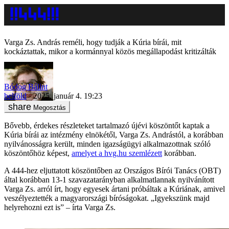
Varga Zs. András reméli, hogy tudják a Kúria bírái, mit
kockáztattak, mikor a kormánnyal közös megállapodást kritizálták
Bódog Bálint
belföld
2025. január 4. 19:23
Megosztás
Bővebb, érdekes részleteket tartalmazó újévi köszöntőt kaptak a
Kúria bírái az intézmény elnökétől, Varga Zs. Andrástól, a korábban
nyilvánosságra került, minden igazságügyi alkalmazottnak szóló
köszöntőhöz képest,
amelyet a hvg.hu szemlézett
korábban.
A 444-hez eljuttatott köszöntőben az Országos Bírói Tanács (OBT)
által korábban 13-1 szavazatarányban alkalmatlannak nyilvánított
Varga Zs. arról írt, hogy egyesek ártani próbáltak a Kúriának, amivel
veszélyeztették a magyarországi bíróságokat. „Igyekszünk majd
helyrehozni ezt is” – írta Varga Zs.