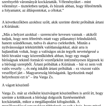
szerényebb várományát kockáztatták. Véleményüket – mint
véleményt – tiszteletben tartjuk, és bízunk abban, hogy félreértették
a folyamatot, az álláspontokat, a célokat.”
A következőkben azokhoz szólt, akik szerinte direkt próbáltak ártani
a Kúriának:
„Más a helyzet azokkal – szerencsére kevesen vannak – akikről
tudjuk, hogy nem félreértés miatt vagy pillanatnyi felindulásból,
hanem szándékosan, tudva és akarva cselekedtek. Miután a
nyilvánosságot telekürtölték valótlanságokkal, akár arra is
hajlandóak voltak, hogy a valóságos utcán tegyék nevetségessé a
bírói hivatást vagy közreműködtek abban, hogy egy magát
bíróságnak tekintő formáció vezetőjeként intézményesen lépjenek ki
a bírósági szerepből. Ártani próbáltak a Kúriának – bár ez nem volt
valós veszély –, és még inkább ártani próbáltak – ez viszont valós
veszéllyel járt – Magyarország bíróságaink. Igyekszünk majd
helyrehozni ezt is” – írta Varga Zs.
A vágott köszöntő
Varga Zs. már az elsőként kiszivárgott köszöntőben is arról írt, hogy
szerinte a kritikusok a bírósági dolgozók fizetésemelését
kockáztatták, mikor a megállapodást kifogásolták. A
megállapodással ugyanakkor többeknek az volt a baja, hogy mivel