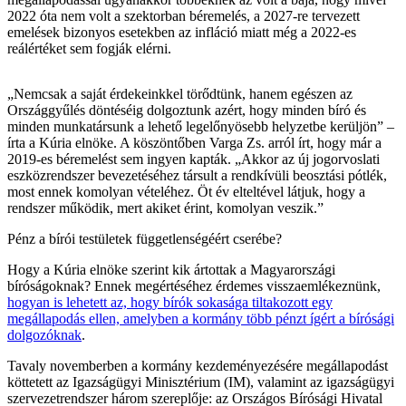
2022 óta nem volt a szektorban béremelés, a 2027-re tervezett
emelések bizonyos esetekben az infláció miatt még a 2022-es
reálértéket sem fogják elérni.
„Nemcsak a saját érdekeinkkel törődtünk, hanem egészen az
Országgyűlés döntéséig dolgoztunk azért, hogy minden bíró és
minden munkatársunk a lehető legelőnyösebb helyzetbe kerüljön” –
írta a Kúria elnöke. A köszöntőben Varga Zs. arról írt, hogy már a
2019-es béremelést sem ingyen kapták. „Akkor az új jogorvoslati
eszközrendszer bevezetéséhez társult a rendkívüli beosztási pótlék,
most ennek komolyan vételéhez. Öt év elteltével látjuk, hogy a
rendszer működik, mert akiket érint, komolyan veszik.”
Pénz a bírói testületek függetlenségéért cserébe?
Hogy a Kúria elnöke szerint kik ártottak a Magyarországi
bíróságoknak? Ennek megértéséhez érdemes visszaemlékeznünk,
hogyan is lehetett az, hogy bírók sokasága tiltakozott egy
megállapodás ellen, amelyben a kormány több pénzt ígért a bírósági
dolgozóknak
.
Tavaly novemberben a kormány kezdeményezésére megállapodást
köttetett az Igazságügyi Minisztérium (IM), valamint az igazságügyi
szervezetrendszer három szereplője: az Országos Bírósági Hivatal