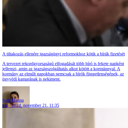
A tiltakozás ellenére igazságügyi reformokhoz kötik a bírák fizetését
A tervezet rekordgyorsaságú elfogadását több bíró is fekete napként
jellemzi, amin az igazságszolgáltatás alkut kötött a kormánnyal. A
kormány az elmúlt napokban nemcsak a bírók függetlenségének, az
ügyvédi kamarának is nekiment.
Solti Hanna
jog
2024. november 21. 11:35