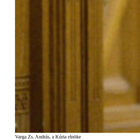
Varga Zs. András, a Kúria elnöke