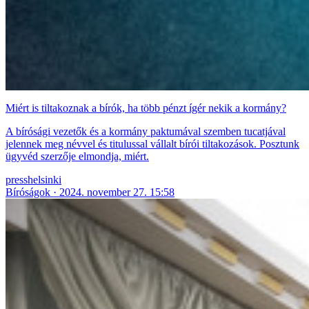
Miért is tiltakoznak a bírók, ha több pénzt ígér nekik a kormány?
A bírósági vezetők és a kormány paktumával szemben tucatjával
jelennek meg névvel és titulussal vállalt bírói tiltakozások. Posztunk
ügyvéd szerzője elmondja, miért.
presshelsinki
Bíróságok
2024. november 27. 15:58