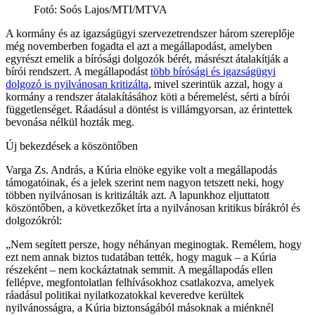
Fotó
:
Soós Lajos/MTI/MTVA
A kormány és az igazságügyi szervezetrendszer három szereplője
még novemberben fogadta el azt a megállapodást, amelyben
egyrészt emelik a bírósági dolgozók bérét, másrészt átalakítják a
bírói rendszert. A megállapodást
több bírósági és igazságügyi
dolgozó is nyilvánosan kritizálta
, mivel szerintük azzal, hogy a
kormány a rendszer átalakításához köti a béremelést, sérti a bírói
függetlenséget. Ráadásul a döntést is villámgyorsan, az érintettek
bevonása nélkül hozták meg.
Új bekezdések a köszöntőben
Varga Zs. András, a Kúria elnöke egyike volt a megállapodás
támogatóinak, és a jelek szerint nem nagyon tetszett neki, hogy
többen nyilvánosan is kritizálták azt. A lapunkhoz eljuttatott
köszöntőben, a következőket írta a nyilvánosan kritikus bírákról és
dolgozókról:
„Nem segített persze, hogy néhányan meginogtak. Remélem, hogy
ezt nem annak biztos tudatában tették, hogy maguk – a Kúria
részeként – nem kockáztatnak semmit. A megállapodás ellen
fellépve, megfontolatlan felhívásokhoz csatlakozva, amelyek
ráadásul politikai nyilatkozatokkal keveredve kerültek
nyilvánosságra, a Kúria biztonságából másoknak a miénknél