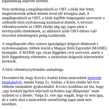
jogállamiság alapvető normáit.
Nem mellesleg a megállapodásról az OBT a bírák feje felett,
megkérdezésük nélkül döntött rövid idő leforgása alatt. A
megállapodásról az OBT, a bírák legfőbb önigazgatási szervezete a
szélesebb bírói nyilvánosság kizárásával döntött. A tervezet
véleményezésére az OBH elnöke alig egy napot adott a
törvényszéki elnököknek, az aláírásról szóló OBT-ülésen való
részvételi lehetőségeket pedig korlátozták.
A megállapodás ellen számos igazságügyi dolgozó tiltakozott a
nyilvánosságban, többek között a Magyar Bírói Egyesület (MABIE)
honlapján. A MABIE egy olyan független civil szervezet, amely a
bírói függetlenség védelmére, a szektorban dolgozók képviseletére
törekszik.
A bírói véleménynyilvánítás szabadsága
Decemberi hír, hogy Kovács András kúriai tanácselnök
beperelte
munkahelyét
, miután Varga Zs. András, a Kúria elnöke két évre
eltiltotta munkaköre gyakorlásától. Kovács korábban azt írta, hogy
„egy konkrét ügyben képviselt nyilvános jogi álláspontja” miatt
született ez a döntés. Varga Zs. erre úgy reagált, hogy ez nem igaz,
de a valós okot a tanácselnök személyiségi jogai miatt nem
közölheti.