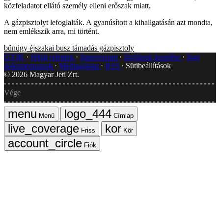
közfeladatot ellátó személy elleni erőszak miatt.
A gázpisztolyt lefoglalták. A gyanúsított a kihallgatásán azt mondta,
nem emlékszik arra, mi történt.
bűnügy
éjszakai busz
támadás
gázpisztoly
GYIK
Hibát jelentek
Impresszum
Javítások kezelése
Jogi
dokumentumok
Médiaajánlat
RSS
Sütibeállítások
©
2026
Magyar Jeti Zrt.
Vége
Menü
Címlap
Friss
Kör
Fiók