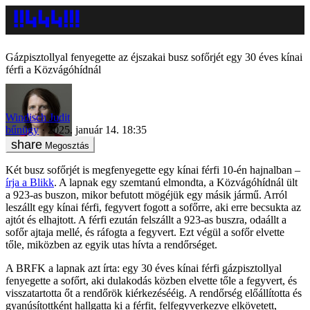
Gázpisztollyal fenyegette az éjszakai busz sofőrjét egy 30 éves kínai
férfi a Közvágóhídnál
Windisch Judit
bűnügy
2025. január 14. 18:35
Megosztás
Két busz sofőrjét is megfenyegette egy kínai férfi 10-én hajnalban –
írja a Blikk
. A lapnak egy szemtanú elmondta, a Közvágóhídnál ült
a 923-as buszon, mikor befutott mögéjük egy másik jármű. Arról
leszállt egy kínai férfi, fegyvert fogott a sofőrre, aki erre becsukta az
ajtót és elhajtott. A férfi ezután felszállt a 923-as buszra, odaállt a
sofőr ajtaja mellé, és ráfogta a fegyvert. Ezt végül a sofőr elvette
tőle, miközben az egyik utas hívta a rendőrséget.
A BRFK a lapnak azt írta: egy 30 éves kínai férfi gázpisztollyal
fenyegette a sofőrt, aki dulakodás közben elvette tőle a fegyvert, és
visszatartotta őt a rendőrök kiérkezésééig. A rendőrség előállította és
gyanúsítottként hallgatta ki a férfit, felfegyverkezve elkövetett,