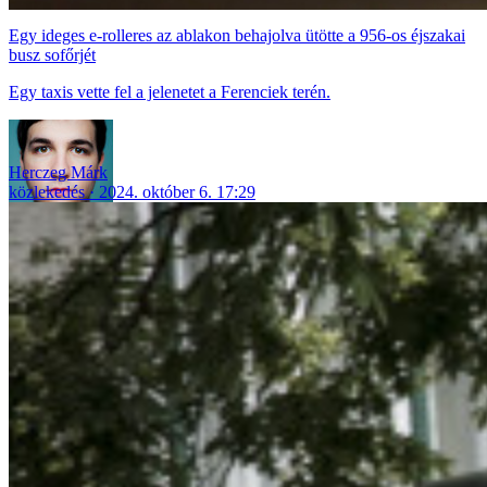
Egy ideges e-rolleres az ablakon behajolva ütötte a 956-os éjszakai
busz sofőrjét
Egy taxis vette fel a jelenetet a Ferenciek terén.
Herczeg Márk
közlekedés
2024. október 6. 17:29