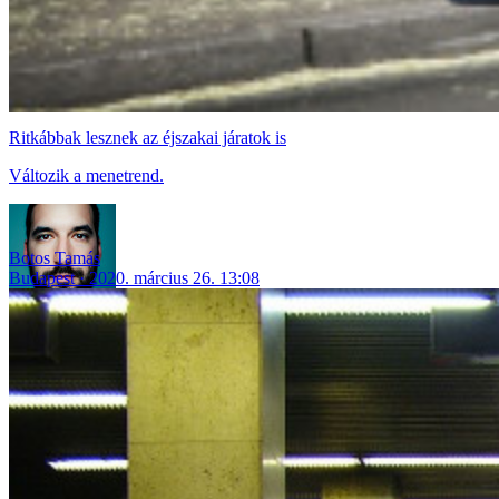
Ritkábbak lesznek az éjszakai járatok is
Változik a menetrend.
Botos Tamás
Budapest
2020. március 26. 13:08