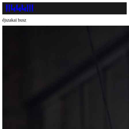
éjszakai busz