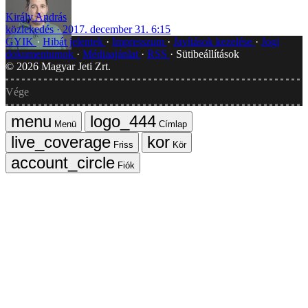
Király András
közlekedés
2017. december 31. 6:15
GYIK
Hibát jelentek
Impresszum
Javítások kezelése
Jogi
dokumentumok
Médiaajánlat
RSS
Sütibeállítások
©
2026
Magyar Jeti Zrt.
Vége
Menü
Címlap
Friss
Kör
Fiók