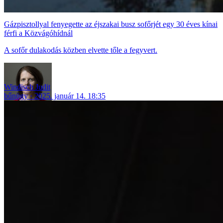
Gázpisztollyal fenyegette az éjszakai busz sofőrjét egy 30 éves kínai
férfi a Közvágóhídnál
A sofőr dulakodás közben elvette tőle a fegyvert.
Windisch Judit
bűnügy
2025. január 14. 18:35