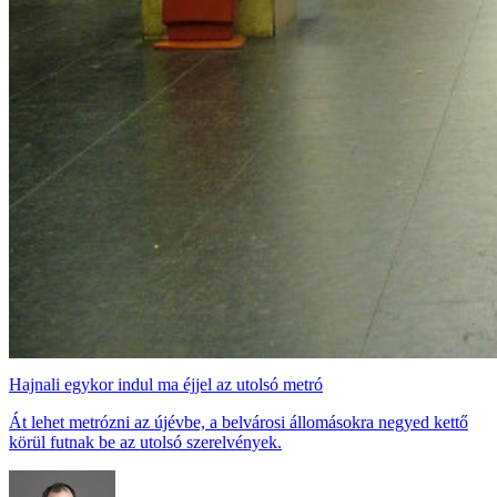
Hajnali egykor indul ma éjjel az utolsó metró
Át lehet metrózni az újévbe, a belvárosi állomásokra negyed kettő
körül futnak be az utolsó szerelvények.