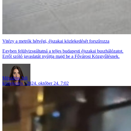
Vitézy a metrók hétvégi, éjszakai közlekedését forszírozza
Egyben felülvizsgáltatná a teljes budapesti éjszakai buszhálózatot.
Erről szóló javaslatát nyújtja majd be a Fővárosi Közgyűlésnek.
Mészáros Juli
közlekedés
2024. október 24. 7:02