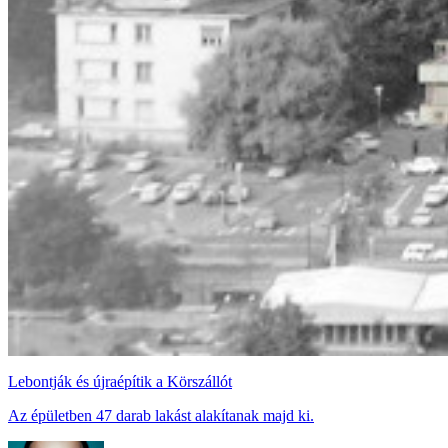
Lebontják és újraépítik a Körszállót
Az épületben 47 darab lakást alakítanak majd ki.