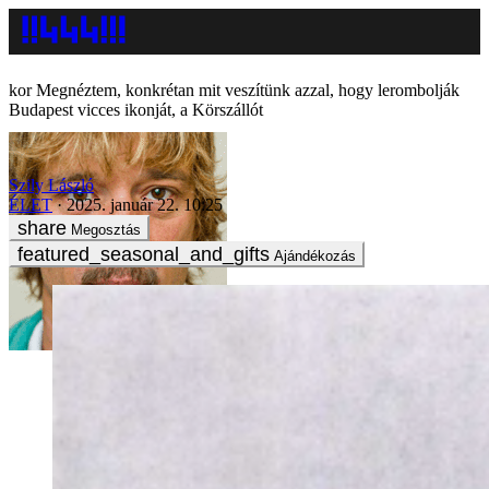
Megnéztem, konkrétan mit veszítünk azzal, hogy lerombolják
Budapest vicces ikonját, a Körszállót
Szily László
ÉLET
2025. január 22. 10:25
Megosztás
Ajándékozás