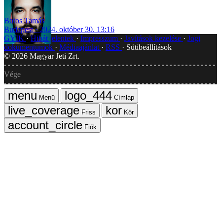
Botos Tamás
Budapest
2024. október 30. 13:16
GYIK
Hibát jelentek
Impresszum
Javítások kezelése
Jogi
dokumentumok
Médiaajánlat
RSS
Sütibeállítások
©
2026
Magyar Jeti Zrt.
Vége
Menü
Címlap
Friss
Kör
Fiók