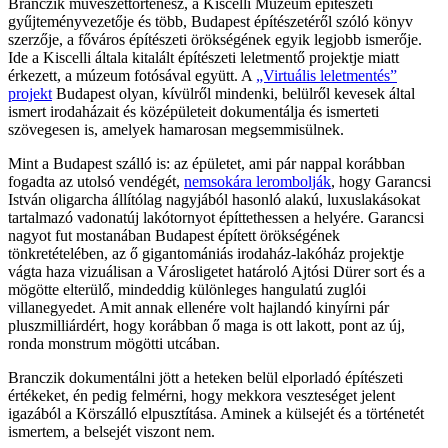
Branczik művészettörténész, a Kiscelli Múzeum építészeti
gyűjteményvezetője és több, Budapest építészetéről szóló könyv
szerzője, a főváros építészeti örökségének egyik legjobb ismerője.
Ide a Kiscelli általa kitalált építészeti leletmentő projektje miatt
érkezett, a múzeum fotósával együtt. A
„Virtuális leletmentés”
projekt
Budapest olyan, kívülről mindenki, belülről kevesek által
ismert irodaházait és középületeit dokumentálja és ismerteti
szövegesen is, amelyek hamarosan megsemmisülnek.
Mint a Budapest szálló is: az épületet, ami pár nappal korábban
fogadta az utolsó vendégét,
nemsokára lerombolják
, hogy Garancsi
István oligarcha állítólag nagyjából hasonló alakú, luxuslakásokat
tartalmazó vadonatúj lakótornyot építtethessen a helyére. Garancsi
nagyot fut mostanában Budapest épített örökségének
tönkretételében, az ő gigantomániás irodaház-lakóház projektje
vágta haza vizuálisan a Városligetet határoló Ajtósi Dürer sort és a
mögötte elterülő, mindeddig különleges hangulatú zuglói
villanegyedet. Amit annak ellenére volt hajlandó kinyírni pár
pluszmilliárdért, hogy korábban ő maga is ott lakott, pont az új,
ronda monstrum mögötti utcában.
Branczik dokumentálni jött a heteken belül elporladó építészeti
értékeket, én pedig felmérni, hogy mekkora veszteséget jelent
igazából a Körszálló elpusztítása. Aminek a külsejét és a történetét
ismertem, a belsejét viszont nem.