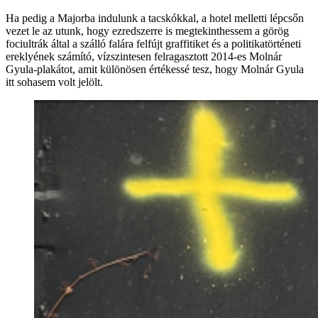
Ha pedig a Majorba indulunk a tacskókkal, a hotel melletti lépcsőn
vezet le az utunk, hogy ezredszerre is megtekinthessem a görög
fociultrák által a szálló falára felfújt graffitiket és a politikatörténeti
ereklyének számító, vízszintesen felragasztott 2014-es Molnár
Gyula-plakátot, amit különösen értékessé tesz, hogy Molnár Gyula
itt sohasem volt jelölt.