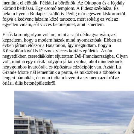
mentünk el előttük. Például a börtönök. Az Oktogon és a Kodály
körönd bérházai. Egy csomó templom. A Fidesz székháza. És
nekem ilyen a Budapest szálló is. Pedig már egészen kiskoromtól
fogva a kedvenc házaim közé tartozott, mert sokáig ez volt az
egyetlen vidám, sőt vicces betonépület, amit ismertem.
Elsős koromig olyan voltam, mint a saját dédnagyanyám, azt
képzeltem, hogy a modern házak mind nyomasztóak. Ebben az
évben jártam először a Balatonon, így megtudtam, hogy a
Körszállón kívül is léteznek vicces kortárs épületek. Aztán
negyedikben cserediákként eljutottam Dél-Franciaországba. Olyan
volt, mintha egy másik bolygón jártam volna, ahol mindenkinek
négygombos kvarcórája és tépőzáras edzőcipője van. Aztán La
Grande Motte-nál lementünk a partra, és miközben a többiek a
tengert bámulták, én nem tudtam levenni a szemem azokról az
óriási, dilis betonépületekről.