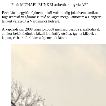
Fotó
:
MICHAEL RUNKEL/robertharding via AFP
Ezek láttán egyből rájöttem, mitől volt mindig jókedvem, amikor a
fogaskerekű végállomása felé ballagva megpillantottam a Hengert:
tengert varázsolt a Városmajor helyére.
A kapcsolatom 2008 táján fonódott még szorosabbá a szállodával,
amikor beköltöztünk a közeli Lorántffy utcába, így ha kilépek a
kapun, és balra fordítom a fejemet, őt látom: