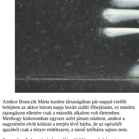
Amikor Branczik Márta kurátor társaságában pár nappal ezelőtt
beléptem az akkor három napja bezárt szálló főbejáratán, ez minden
rajongásom ellenére csak a második alkalom volt életemben.
Merthogy kiskoromban egyszer azért jártam odabent, amikor a
nagynéném elvitt kólázni a tetején lévő bárba, de az egészből
igazából csak a tényre emlékszem, a menő tetőbárra sajnos nem.